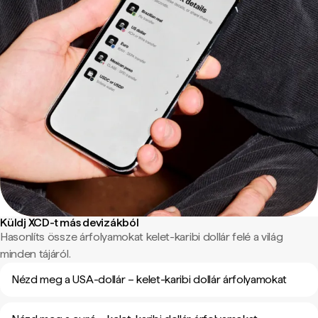
Küldj XCD-t más devizákból
Hasonlíts össze árfolyamokat kelet-karibi dollár felé a világ
minden tájáról.
Nézd meg a USA-dollár – kelet-karibi dollár árfolyamokat