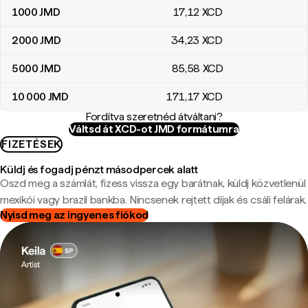
1000
JMD
17
,12
XCD
2000
JMD
34
,23
XCD
5000
JMD
85
,58
XCD
10 000
JMD
171
,17
XCD
Fordítva szeretnéd átváltani?
Váltsd át XCD-ot JMD formátumra
FIZETÉSEK
Küldj és fogadj pénzt másodpercek alatt
Oszd meg a számlát, fizess vissza egy barátnak, küldj közvetlenül
mexikói vagy brazil bankba. Nincsenek rejtett díjak és csáli felárak.
Nyisd meg az ingyenes fiókod