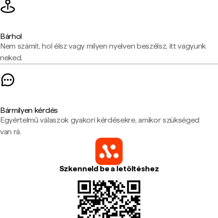
Bárhol
Nem számít, hol élsz vagy milyen nyelven beszélsz, itt vagyunk
neked.
Bármilyen kérdés
Egyértelmű válaszok gyakori kérdésekre, amikor szükséged
van rá.
Szkenneld be a letöltéshez