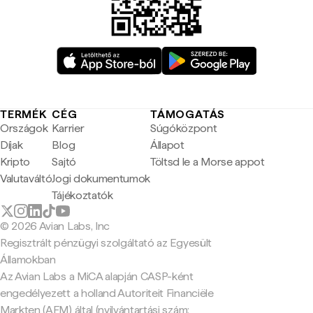
TERMÉK
CÉG
TÁMOGATÁS
Országok
Karrier
Súgóközpont
Díjak
Blog
Állapot
Kripto
Sajtó
Töltsd le a Morse appot
Valutaváltó
Jogi dokumentumok
Tájékoztatók
© 2026 Avian Labs, Inc
Regisztrált pénzügyi szolgáltató az Egyesült
Államokban
Az Avian Labs a MiCA alapján CASP-ként
engedélyezett a holland Autoriteit Financiële
Markten (AFM) által (nyilvántartási szám: