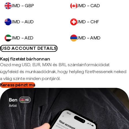
JMD – GBP
JMD – CAD
JMD – AUD
JMD – CHF
JMD – AED
JMD – AMD
USD ACCOUNT DETAILS
Kapj fizetést bárhonnan
Oszd meg USD, EUR, MXN és BRL számlainformációidat
ügyfeleid és munkaadódnak, hogy helyileg fizethessenek neked
a világ szinte minden pontjáról.
Keress pénzt ma