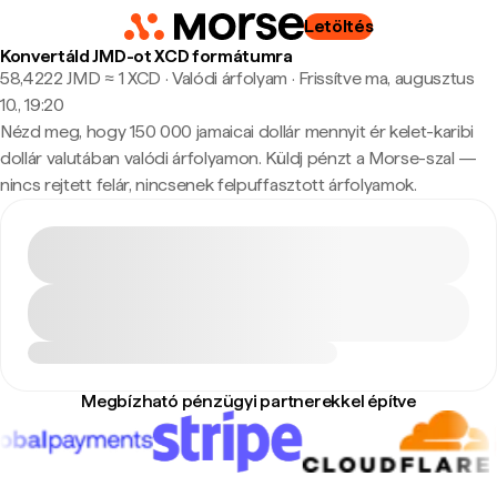
Letöltés
Konvertáld JMD-ot XCD formátumra
58,4222 JMD ≈ 1 XCD · Valódi árfolyam
·
Frissítve ma, augusztus
10., 19:20
Nézd meg, hogy 150 000 jamaicai dollár mennyit ér kelet-karibi
dollár valutában valódi árfolyamon. Küldj pénzt a Morse-szal —
nincs rejtett felár, nincsenek felpuffasztott árfolyamok.
Megbízható pénzügyi partnerekkel építve