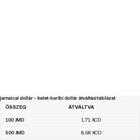
jamaicai dollár – kelet-karibi dollár átváltási táblázat
ÖSSZEG
ÁTVÁLTVA
jamaicai dollár – kelet-karibi dollár átváltási táblázat
100
JMD
1
,71
XCD
500
JMD
8
,56
XCD