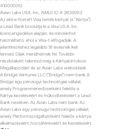
41000005).
Avian Labs USA, Inc., NMLS ID # 2639252
Az előre fizetett Visa betéti kártyát (a "Kártya")
a Lead Bank bocsátja ki a Visa U.S.A. Inc.
licencengedélye alapján, és mindenhol
használható, ahol a Visa-t elfogadják. A
jelentkezéshez legalább 18 évesnek kell
lenned. Díjak merülhetnek fel. További
részletekért tekintsd meg a Kártyabirtokosi
Megállapodást és az Avian Labs weboldalát.
A Bridge Ventures LLC ("Bridge") nem bank. A
Bridge egy pénzügyi technológiai vállalat,
amely Programmenedzserként felelős a
Kártya kezeléséért és működtetéséért a Lead
Bank nevében. Az Avian Labs nem bank. Az
Avian Labs egy pénzügyi technológiai vállalat,
amely Platformszolgáltatóként felelős a kártya
alkalmazásáért, hozzáféréséért és kezeléséért.