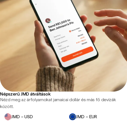
Népszerű JMD átváltások
Nézd meg az árfolyamokat jamaicai dollár és más fő devizák
között.
JMD – USD
JMD – EUR