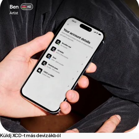
Küldj XCD-t más devizákból