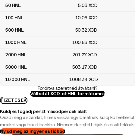
50
HNL
5
,03
XCD
100
HNL
10
,06
XCD
500
HNL
50
,32
XCD
1000
HNL
100
,63
XCD
2000
HNL
201
,27
XCD
5000
HNL
503
,17
XCD
10 000
HNL
1006
,34
XCD
Fordítva szeretnéd átváltani?
Váltsd át XCD-ot HNL formátumra
FIZETÉSEK
Küldj és fogadj pénzt másodpercek alatt
Oszd meg a számlát, fizess vissza egy barátnak, küldj közvetlenül
mexikói vagy brazil bankba. Nincsenek rejtett díjak és csáli felárak.
Nyisd meg az ingyenes fiókod