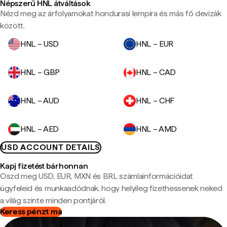
Népszerű HNL átváltások
Nézd meg az árfolyamokat hondurasi lempira és más fő devizák
között.
HNL – USD
HNL – EUR
HNL – GBP
HNL – CAD
HNL – AUD
HNL – CHF
HNL – AED
HNL – AMD
USD ACCOUNT DETAILS
Kapj fizetést bárhonnan
Oszd meg USD, EUR, MXN és BRL számlainformációidat
ügyfeleid és munkaadódnak, hogy helyileg fizethessenek neked
a világ szinte minden pontjáról.
Keress pénzt ma