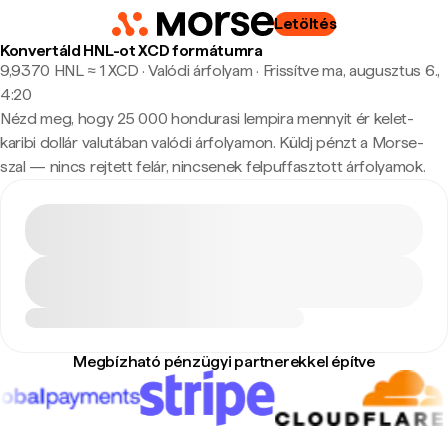
Letöltés
Konvertáld HNL-ot XCD formátumra
9,9370 HNL ≈ 1 XCD · Valódi árfolyam
·
Frissítve ma, augusztus 6.,
4:20
Nézd meg, hogy 25 000 hondurasi lempira mennyit ér kelet-
karibi dollár valutában valódi árfolyamon. Küldj pénzt a Morse-
szal — nincs rejtett felár, nincsenek felpuffasztott árfolyamok.
Megbízható pénzügyi partnerekkel építve