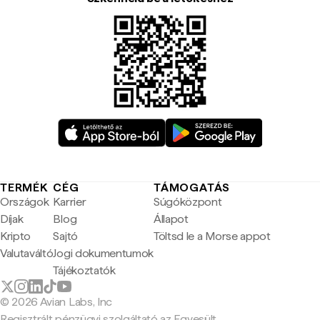
TERMÉK
CÉG
TÁMOGATÁS
Országok
Karrier
Súgóközpont
Díjak
Blog
Állapot
Kripto
Sajtó
Töltsd le a Morse appot
Valutaváltó
Jogi dokumentumok
Tájékoztatók
© 2026 Avian Labs, Inc
Regisztrált pénzügyi szolgáltató az Egyesült