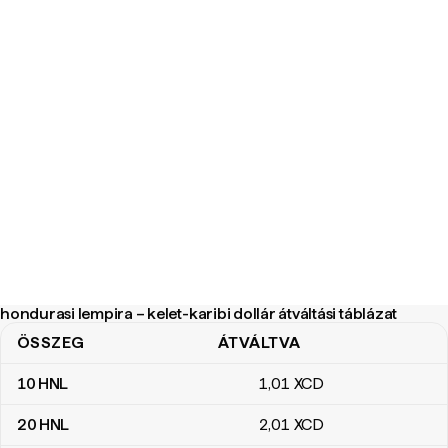
hondurasi lempira – kelet-karibi dollár átváltási táblázat
ÖSSZEG
ÁTVÁLTVA
hondurasi lempira – kelet-karibi dollár átváltási táblázat
10
HNL
1
,01
XCD
20
HNL
2
,01
XCD