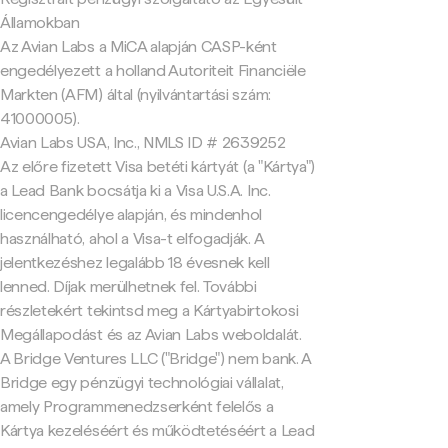
Államokban
Az Avian Labs a MiCA alapján CASP-ként
engedélyezett a holland Autoriteit Financiële
Markten (AFM) által (nyilvántartási szám:
41000005).
Avian Labs USA, Inc., NMLS ID # 2639252
Az előre fizetett Visa betéti kártyát (a "Kártya")
a Lead Bank bocsátja ki a Visa U.S.A. Inc.
licencengedélye alapján, és mindenhol
használható, ahol a Visa-t elfogadják. A
jelentkezéshez legalább 18 évesnek kell
lenned. Díjak merülhetnek fel. További
részletekért tekintsd meg a Kártyabirtokosi
Megállapodást és az Avian Labs weboldalát.
A Bridge Ventures LLC ("Bridge") nem bank. A
Bridge egy pénzügyi technológiai vállalat,
amely Programmenedzserként felelős a
Kártya kezeléséért és működtetéséért a Lead