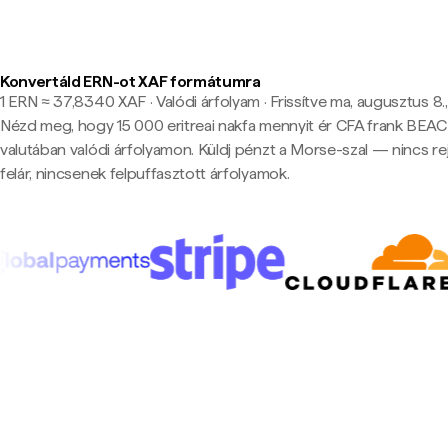
Konvertáld ERN-ot XAF formátumra
1 ERN ≈ 37,8340 XAF · Valódi árfolyam
·
Frissítve ma, augusztus 8.
Nézd meg, hogy 15 000 eritreai nakfa mennyit ér CFA frank BEAC
valutában valódi árfolyamon. Küldj pénzt a Morse-szal — nincs rej
felár, nincsenek felpuffasztott árfolyamok.