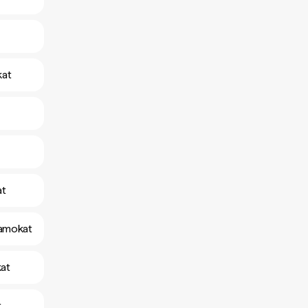
kat
at
yamokat
at
t