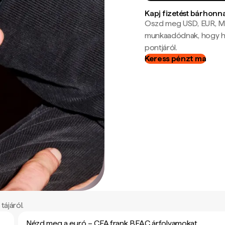
Kapj fizetést bárhonn
Oszd meg USD, EUR, MX
munkaadódnak, hogy hel
pontjáról.
Keress pénzt ma
ájáról.
Nézd meg a euró – CFA frank BEAC árfolyamokat