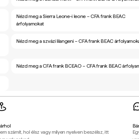
Nézd meg a Sierra Leone-i leone – CFA frank BEAC
árfolyamokat
Nézd meg a szvázi lilangeni – CFA frank BEAC árfolyamok
Nézd meg a CFA frank BCEAO – CFA frank BEAC árfolya
árhol
Bá
em számít, hol élsz vagy milyen nyelven beszélsz, itt
Eg