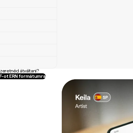
szeretnéd átváltani?
AF-ot ERN formátumra