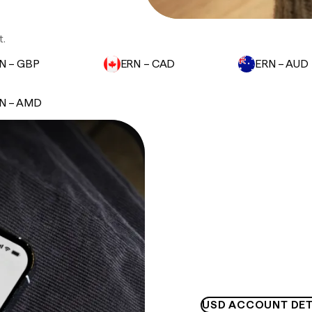
t.
N – GBP
ERN – CAD
ERN – AUD
N – AMD
USD ACCOUNT DET