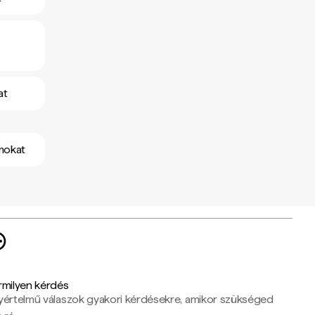
at
mokat
rmilyen kérdés
yértelmű válaszok gyakori kérdésekre, amikor szükséged