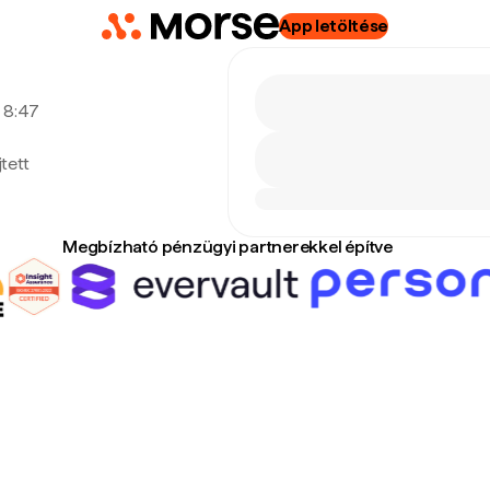
App letöltése
, 8:47
tett
Megbízható pénzügyi partnerekkel építve