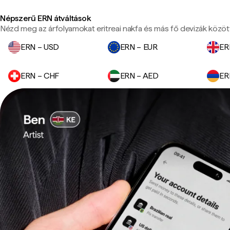
Népszerű ERN átváltások
Nézd meg az árfolyamokat eritreai nakfa és más fő devizák közöt
ERN – USD
ERN – EUR
ER
ERN – CHF
ERN – AED
ER