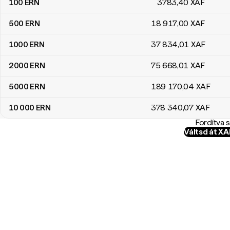
100
ERN
3783
,40
XAF
500
ERN
18 917
,00
XAF
1000
ERN
37 834
,01
XAF
2000
ERN
75 668
,01
XAF
5000
ERN
189 170
,04
XAF
10 000
ERN
378 340
,07
XAF
Fordítva 
Váltsd át X