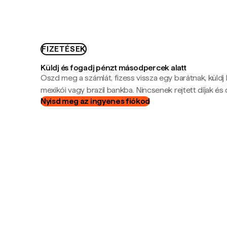
FIZETÉSEK
Küldj és fogadj pénzt másodpercek alatt
Oszd meg a számlát, fizess vissza egy barátnak, küldj
mexikói vagy brazil bankba. Nincsenek rejtett díjak és c
Nyisd meg az ingyenes fiókod