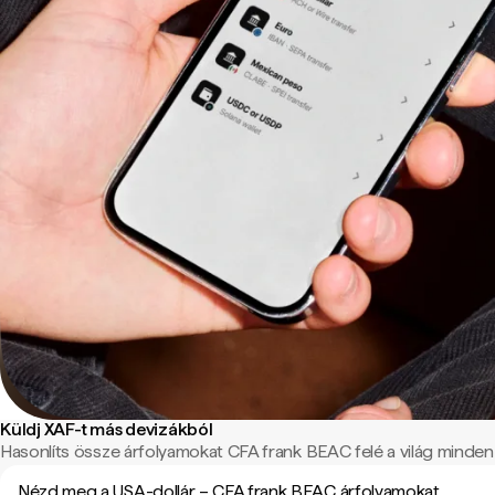
Küldj XAF-t más devizákból
Hasonlíts össze árfolyamokat CFA frank BEAC felé a világ minden t
Nézd meg a USA-dollár – CFA frank BEAC árfolyamokat