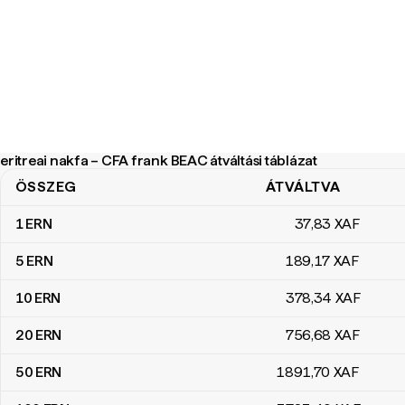
eritreai nakfa – CFA frank BEAC átváltási táblázat
ÖSSZEG
ÁTVÁLTVA
eritreai nakfa – CFA frank BEAC átváltási táblázat
1
ERN
37
,83
XAF
5
ERN
189
,17
XAF
10
ERN
378
,34
XAF
20
ERN
756
,68
XAF
50
ERN
1891
,70
XAF