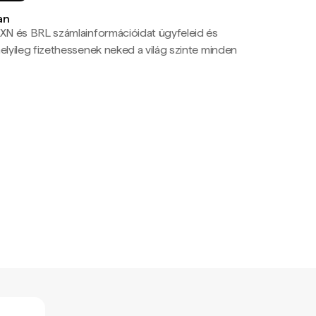
an
N és BRL számlainformációidat ügyfeleid és
yileg fizethessenek neked a világ szinte minden