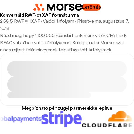
Letöltés
Konvertáld RWF-ot XAF formátumra
2,5815 RWF ≈ 1 XAF · Valódi árfolyam
·
Frissítve ma, augusztus 7.,
10:18
Nézd meg, hogy 1 100 000 ruandai frank mennyit ér CFA frank
BEAC valutában valódi árfolyamon. Küldj pénzt a Morse-szal —
nincs rejtett felár, nincsenek felpuffasztott árfolyamok.
Megbízható pénzügyi partnerekkel építve