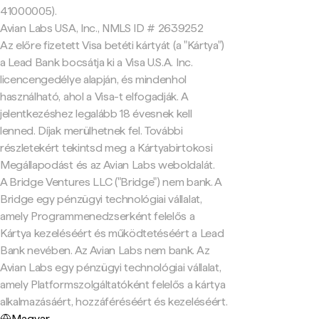
41000005).
Avian Labs USA, Inc., NMLS ID # 2639252
Az előre fizetett Visa betéti kártyát (a "Kártya")
a Lead Bank bocsátja ki a Visa U.S.A. Inc.
licencengedélye alapján, és mindenhol
használható, ahol a Visa-t elfogadják. A
jelentkezéshez legalább 18 évesnek kell
lenned. Díjak merülhetnek fel. További
részletekért tekintsd meg a Kártyabirtokosi
Megállapodást és az Avian Labs weboldalát.
A Bridge Ventures LLC ("Bridge") nem bank. A
Bridge egy pénzügyi technológiai vállalat,
amely Programmenedzserként felelős a
Kártya kezeléséért és működtetéséért a Lead
Bank nevében. Az Avian Labs nem bank. Az
Avian Labs egy pénzügyi technológiai vállalat,
amely Platformszolgáltatóként felelős a kártya
alkalmazásáért, hozzáféréséért és kezeléséért.
Magyar