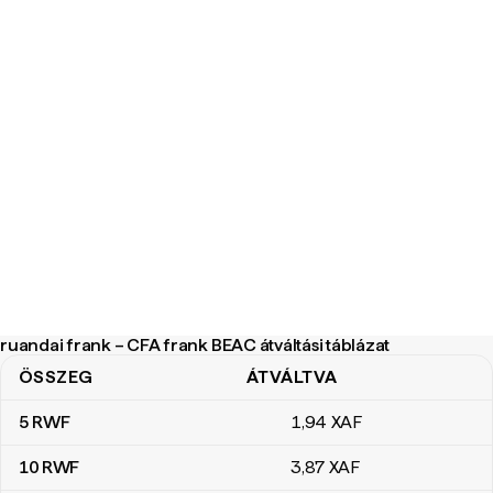
ruandai frank – CFA frank BEAC átváltási táblázat
ÖSSZEG
ÁTVÁLTVA
ruandai frank – CFA frank BEAC átváltási táblázat
5
RWF
1
,94
XAF
10
RWF
3
,87
XAF