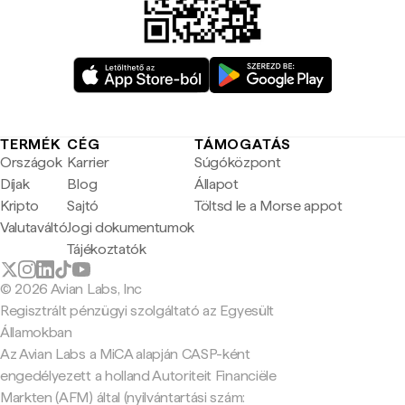
TERMÉK
CÉG
TÁMOGATÁS
Országok
Karrier
Súgóközpont
Díjak
Blog
Állapot
Kripto
Sajtó
Töltsd le a Morse appot
Valutaváltó
Jogi dokumentumok
Tájékoztatók
© 2026 Avian Labs, Inc
Regisztrált pénzügyi szolgáltató az Egyesült
Államokban
Az Avian Labs a MiCA alapján CASP-ként
engedélyezett a holland Autoriteit Financiële
Markten (AFM) által (nyilvántartási szám: