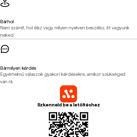
Bárhol
Nem számít, hol élsz vagy milyen nyelven beszélsz, itt vagyunk
neked.
Bármilyen kérdés
Egyértelmű válaszok gyakori kérdésekre, amikor szükséged
van rá.
Szkenneld be a letöltéshez