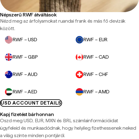
Népszerű RWF átváltások
Nézd meg az árfolyamokat ruandai frank és más fő devizák
között.
RWF – USD
RWF – EUR
RWF – GBP
RWF – CAD
RWF – AUD
RWF – CHF
RWF – AED
RWF – AMD
USD ACCOUNT DETAILS
Kapj fizetést bárhonnan
Oszd meg USD, EUR, MXN és BRL számlainformációidat
ügyfeleid és munkaadódnak, hogy helyileg fizethessenek neked
a világ szinte minden pontjáról.