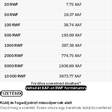
20
RWF
7
,75
XAF
50
RWF
19
,37
XAF
100
RWF
38
,74
XAF
500
RWF
193
,69
XAF
1000
RWF
387
,38
XAF
2000
RWF
774
,75
XAF
5000
RWF
1936
,89
XAF
10 000
RWF
3873
,77
XAF
Fordítva szeretnéd átváltani?
Váltsd át XAF-ot RWF formátumra
FIZETÉSEK
Küldj és fogadj pénzt másodpercek alatt
Oszd meg a számlát, fizess vissza egy barátnak, küldj közvetlenül