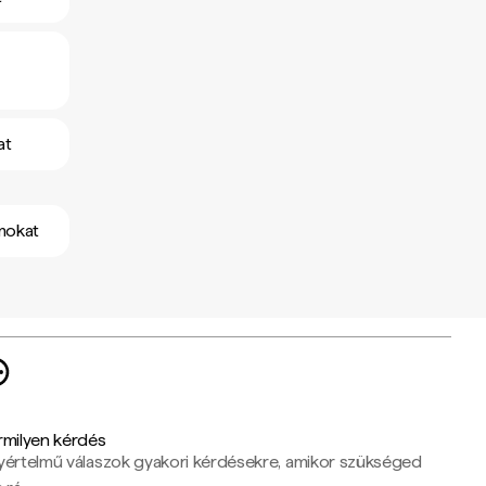
at
mokat
rmilyen kérdés
yértelmű válaszok gyakori kérdésekre, amikor szükséged