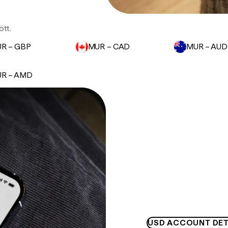
ött.
R – GBP
MUR – CAD
MUR – AUD
R – AMD
USD ACCOUNT DET