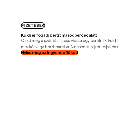
FIZETÉSEK
Küldj és fogadj pénzt másodpercek alatt
Oszd meg a számlát, fizess vissza egy barátnak, küldj
mexikói vagy brazil bankba. Nincsenek rejtett díjak és c
Nyisd meg az ingyenes fiókod