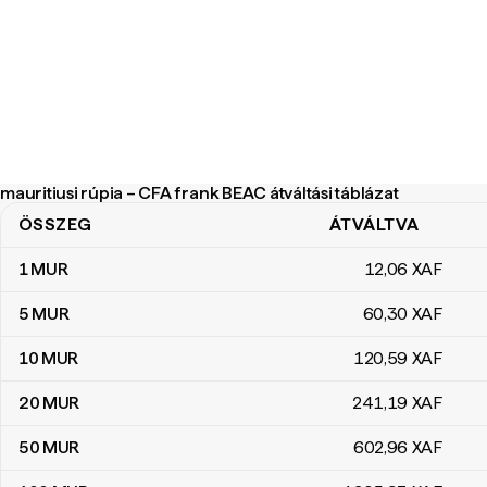
mauritiusi rúpia – CFA frank BEAC átváltási táblázat
ÖSSZEG
ÁTVÁLTVA
mauritiusi rúpia – CFA frank BEAC átváltási táblázat
1
MUR
12
,06
XAF
5
MUR
60
,30
XAF
10
MUR
120
,59
XAF
20
MUR
241
,19
XAF
50
MUR
602
,96
XAF