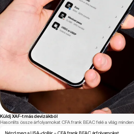
Küldj XAF-t más devizákból
Hasonlíts össze árfolyamokat CFA frank BEAC felé a világ minden t
Nézd meg a USA-dollár – CFA frank BEAC árfolyamokat