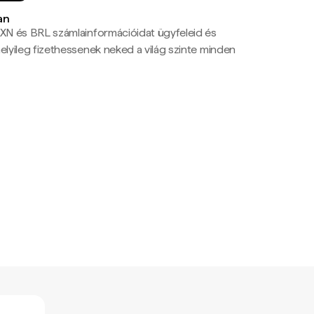
an
N és BRL számlainformációidat ügyfeleid és
yileg fizethessenek neked a világ szinte minden