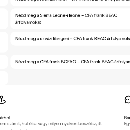
Nézd meg a Sierra Leone-i leone – CFA frank BEAC
árfolyamokat
Nézd meg a szvázi lilangeni – CFA frank BEAC árfolyamok
Nézd meg a CFA frank BCEAO – CFA frank BEAC árfolya
árhol
Bá
em számít, hol élsz vagy milyen nyelven beszélsz, itt
Eg