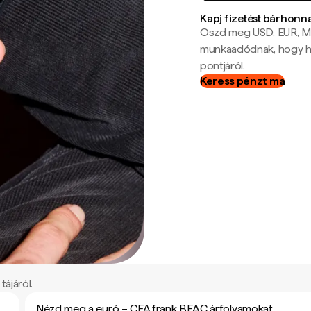
Kapj fizetést bárhonn
Oszd meg USD, EUR, MX
munkaadódnak, hogy hel
pontjáról.
Keress pénzt ma
ájáról.
Nézd meg a euró – CFA frank BEAC árfolyamokat