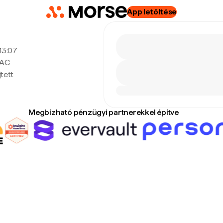
App letöltése
 13:07
EAC
tett
Megbízható pénzügyi partnerekkel építve