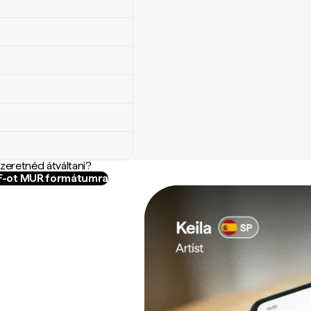
szeretnéd átváltani?
AF-ot MUR formátumra