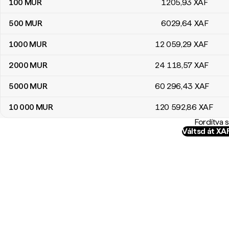
100
MUR
1205
,93
XAF
500
MUR
6029
,64
XAF
1000
MUR
12 059
,29
XAF
2000
MUR
24 118
,57
XAF
5000
MUR
60 296
,43
XAF
10 000
MUR
120 592
,86
XAF
Fordítva 
Váltsd át X