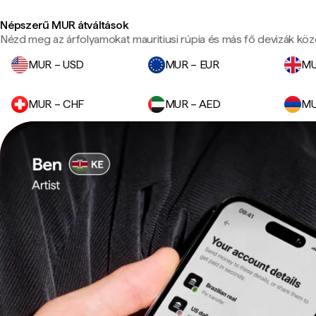
Népszerű MUR átváltások
Nézd meg az árfolyamokat mauritiusi rúpia és más fő devizák köz
MUR – USD
MUR – EUR
MU
MUR – CHF
MUR – AED
MU