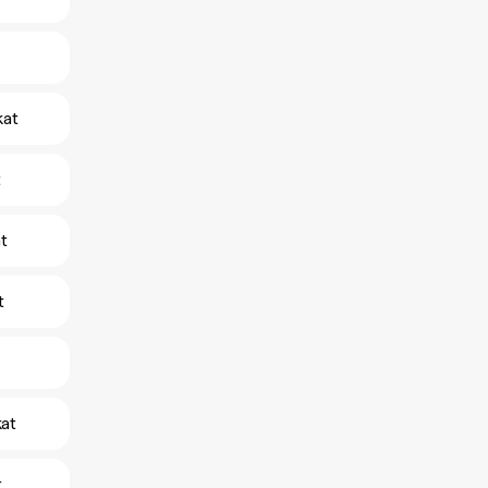
kat
t
t
t
at
t