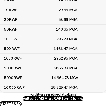
5
RWF
14
,66
MGA
10
RWF
29
,33
MGA
20
RWF
58
,66
MGA
50
RWF
146
,65
MGA
100
RWF
293
,29
MGA
500
RWF
1466
,47
MGA
1000
RWF
2932
,95
MGA
2000
RWF
5865
,89
MGA
5000
RWF
14 664
,73
MGA
10 000
RWF
29 329
,47
MGA
Fordítva szeretnéd átváltani?
Váltsd át MGA-ot RWF formátumra
FIZETÉSEK