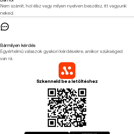
Nem számít, hol élsz vagy milyen nyelven beszélsz, itt vagyunk
neked.
Bármilyen kérdés
Egyértelmű válaszok gyakori kérdésekre, amikor szükséged
van rá.
Szkenneld be a letöltéshez