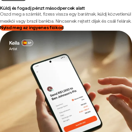
Küldj és fogadj pénzt másodpercek alatt
Oszd meg a számlát, fizess vissza egy barátnak, küldj közvetlenül
mexikói vagy brazil bankba. Nincsenek rejtett díjak és csáli felárak.
Nyisd meg az ingyenes fiókod