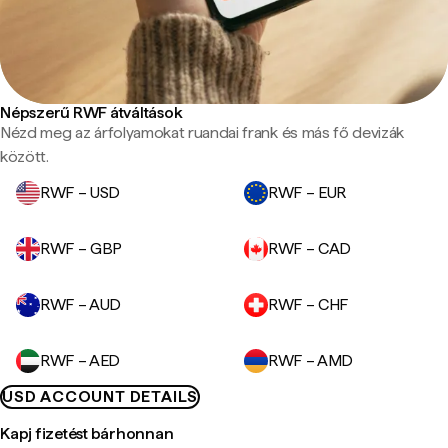
Népszerű RWF átváltások
Nézd meg az árfolyamokat ruandai frank és más fő devizák
között.
RWF – USD
RWF – EUR
RWF – GBP
RWF – CAD
RWF – AUD
RWF – CHF
RWF – AED
RWF – AMD
USD ACCOUNT DETAILS
Kapj fizetést bárhonnan