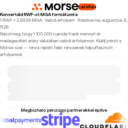
Letöltés
Konvertáld RWF-ot MGA formátumra
1 RWF ≈ 2,9329 MGA · Valódi árfolyam
·
Frissítve ma, augusztus 6.,
11:28
Nézd meg, hogy 1 100 000 ruandai frank mennyit ér
madagaszkári ariary valutában valódi árfolyamon. Küldj pénzt a
Morse-szal — nincs rejtett felár, nincsenek felpuffasztott
árfolyamok.
Megbízható pénzügyi partnerekkel építve