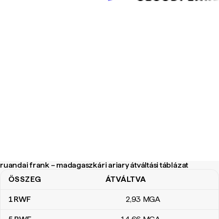
ruandai frank – madagaszkári ariary átváltási táblázat
ÖSSZEG
ÁTVÁLTVA
ruandai frank – madagaszkári ariary átváltási táblázat
1
RWF
2
,93
MGA