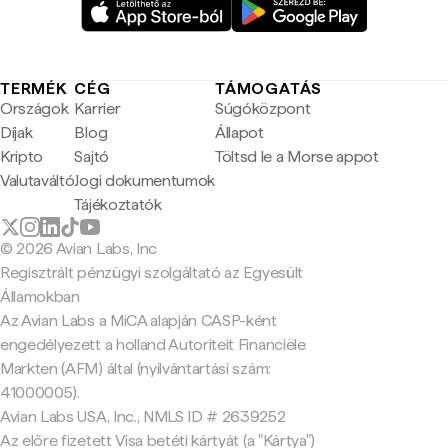
TERMÉK
CÉG
TÁMOGATÁS
Országok
Karrier
Súgóközpont
Díjak
Blog
Állapot
Kripto
Sajtó
Töltsd le a Morse appot
Valutaváltó
Jogi dokumentumok
Tájékoztatók
© 2026 Avian Labs, Inc
Regisztrált pénzügyi szolgáltató az Egyesült
Államokban
Az Avian Labs a MiCA alapján CASP-ként
engedélyezett a holland Autoriteit Financiële
Markten (AFM) által (nyilvántartási szám:
41000005).
Avian Labs USA, Inc., NMLS ID # 2639252
Az előre fizetett Visa betéti kártyát (a "Kártya")