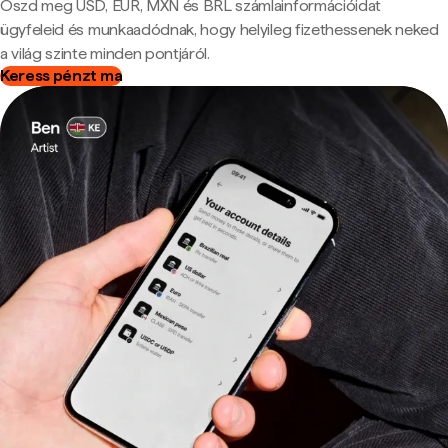
Oszd meg USD, EUR, MXN és BRL számlainformációidat
ügyfeleid és munkaadódnak, hogy helyileg fizethessenek neked
a világ szinte minden pontjáról.
Keress pénzt ma