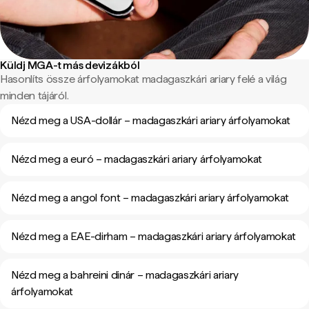
Küldj MGA-t más devizákból
Hasonlíts össze árfolyamokat madagaszkári ariary felé a világ
minden tájáról.
Nézd meg a USA-dollár – madagaszkári ariary árfolyamokat
Nézd meg a euró – madagaszkári ariary árfolyamokat
Nézd meg a angol font – madagaszkári ariary árfolyamokat
Nézd meg a EAE-dirham – madagaszkári ariary árfolyamokat
Nézd meg a bahreini dinár – madagaszkári ariary
árfolyamokat