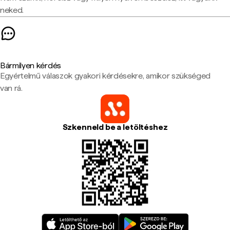
neked.
Bármilyen kérdés
Egyértelmű válaszok gyakori kérdésekre, amikor szükséged
van rá.
Szkenneld be a letöltéshez