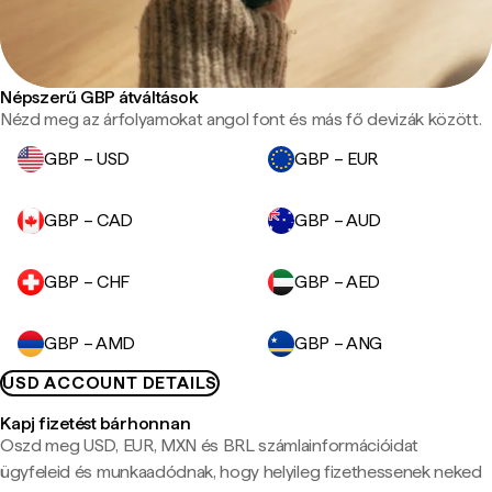
Népszerű GBP átváltások
Nézd meg az árfolyamokat angol font és más fő devizák között.
GBP – USD
GBP – EUR
GBP – CAD
GBP – AUD
GBP – CHF
GBP – AED
GBP – AMD
GBP – ANG
USD ACCOUNT DETAILS
Kapj fizetést bárhonnan
Oszd meg USD, EUR, MXN és BRL számlainformációidat
ügyfeleid és munkaadódnak, hogy helyileg fizethessenek neked