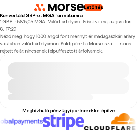
Letöltés
Konvertáld GBP-ot MGA formátumra
1 GBP ≈ 5815,05 MGA · Valódi árfolyam
·
Frissítve ma, augusztus
8., 17:29
Nézd meg, hogy 1000 angol font mennyit ér madagaszkári ariary
valutában valódi árfolyamon. Küldj pénzt a Morse-szal — nincs
rejtett felár, nincsenek felpuffasztott árfolyamok.
Megbízható pénzügyi partnerekkel építve