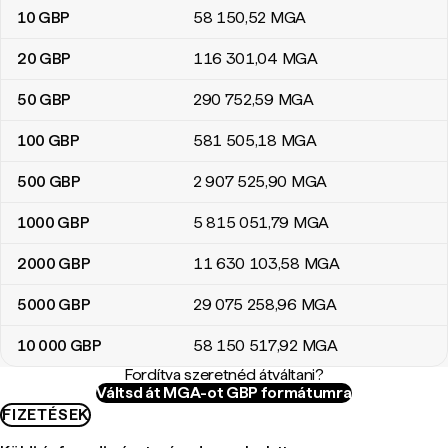
10
GBP
58 150
,52
MGA
20
GBP
116 301
,04
MGA
50
GBP
290 752
,59
MGA
100
GBP
581 505
,18
MGA
500
GBP
2 907 525
,90
MGA
1000
GBP
5 815 051
,79
MGA
2000
GBP
11 630 103
,58
MGA
5000
GBP
29 075 258
,96
MGA
10 000
GBP
58 150 517
,92
MGA
Fordítva szeretnéd átváltani?
Váltsd át MGA-ot GBP formátumra
FIZETÉSEK