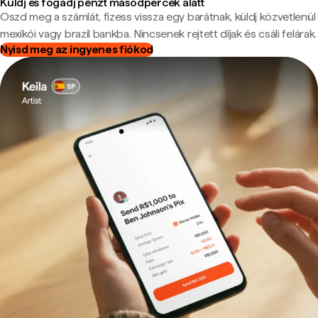
Küldj és fogadj pénzt másodpercek alatt
Oszd meg a számlát, fizess vissza egy barátnak, küldj közvetlenül
mexikói vagy brazil bankba. Nincsenek rejtett díjak és csáli felárak.
Nyisd meg az ingyenes fiókod