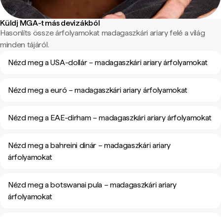
Küldj MGA-t más devizákból
Hasonlíts össze árfolyamokat madagaszkári ariary felé a világ
minden tájáról.
Nézd meg a USA-dollár – madagaszkári ariary árfolyamokat
Nézd meg a euró – madagaszkári ariary árfolyamokat
Nézd meg a EAE-dirham – madagaszkári ariary árfolyamokat
Nézd meg a bahreini dinár – madagaszkári ariary
árfolyamokat
Nézd meg a botswanai pula – madagaszkári ariary
árfolyamokat