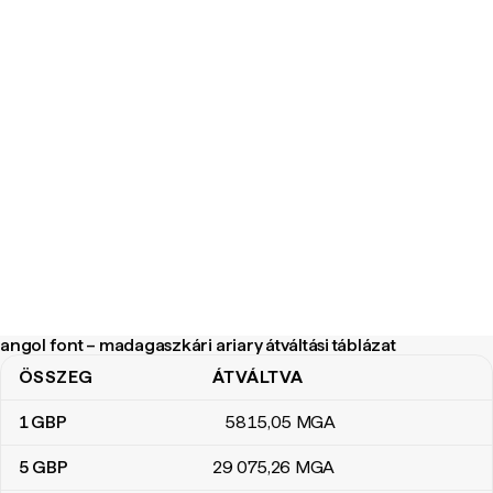
angol font – madagaszkári ariary átváltási táblázat
ÖSSZEG
ÁTVÁLTVA
angol font – madagaszkári ariary átváltási táblázat
1
GBP
5815
,05
MGA
5
GBP
29 075
,26
MGA