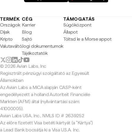
TERMÉK
CÉG
TÁMOGATÁS
Országok
Karrier
Súgóközpont
Díjak
Blog
Állapot
Kripto
Sajtó
Töltsd le a Morse appot
Valutaváltó
Jogi dokumentumok
Tájékoztatók
© 2026 Avian Labs, Inc
Regisztrált pénzügyi szolgáltató az Egyesült
Államokban
Az Avian Labs a MiCA alapján CASP-ként
engedélyezett a holland Autoriteit Financiële
Markten (AFM) által (nyilvántartási szám:
41000005).
Avian Labs USA, Inc., NMLS ID # 2639252
Az előre fizetett Visa betéti kártyát (a "Kártya")
a Lead Bank bocsátja ki a Visa U.S.A. Inc.