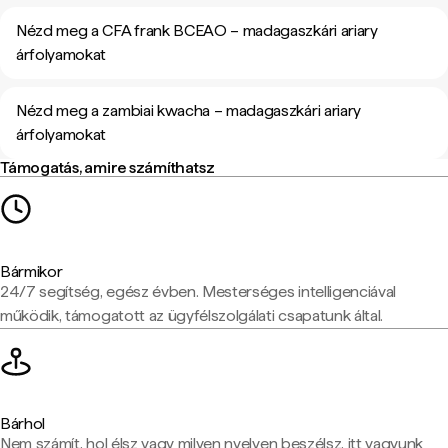
Nézd meg a CFA frank BCEAO – madagaszkári ariary
árfolyamokat
Nézd meg a zambiai kwacha – madagaszkári ariary
árfolyamokat
Támogatás, amire számíthatsz
Bármikor
24/7 segítség, egész évben. Mesterséges intelligenciával
működik, támogatott az ügyfélszolgálati csapatunk által.
Bárhol
Nem számít, hol élsz vagy milyen nyelven beszélsz, itt vagyunk