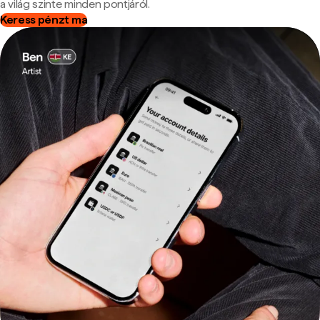
a világ szinte minden pontjáról.
Keress pénzt ma