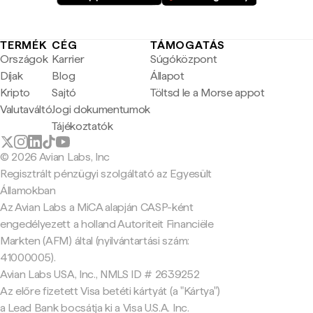
TERMÉK
CÉG
TÁMOGATÁS
Országok
Karrier
Súgóközpont
Díjak
Blog
Állapot
Kripto
Sajtó
Töltsd le a Morse appot
Valutaváltó
Jogi dokumentumok
Tájékoztatók
© 2026 Avian Labs, Inc
Regisztrált pénzügyi szolgáltató az Egyesült
Államokban
Az Avian Labs a MiCA alapján CASP-ként
engedélyezett a holland Autoriteit Financiële
Markten (AFM) által (nyilvántartási szám:
41000005).
Avian Labs USA, Inc., NMLS ID # 2639252
Az előre fizetett Visa betéti kártyát (a "Kártya")
a Lead Bank bocsátja ki a Visa U.S.A. Inc.