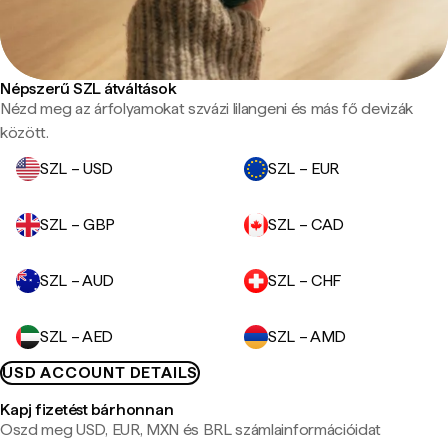
Népszerű SZL átváltások
Nézd meg az árfolyamokat szvázi lilangeni és más fő devizák
között.
SZL – USD
SZL – EUR
SZL – GBP
SZL – CAD
SZL – AUD
SZL – CHF
SZL – AED
SZL – AMD
USD ACCOUNT DETAILS
Kapj fizetést bárhonnan
Oszd meg USD, EUR, MXN és BRL számlainformációidat