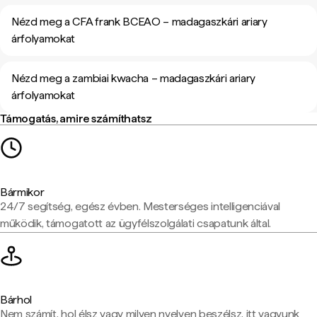
Nézd meg a CFA frank BCEAO – madagaszkári ariary
árfolyamokat
Nézd meg a zambiai kwacha – madagaszkári ariary
árfolyamokat
Támogatás, amire számíthatsz
Bármikor
24/7 segítség, egész évben. Mesterséges intelligenciával
működik, támogatott az ügyfélszolgálati csapatunk által.
Bárhol
Nem számít, hol élsz vagy milyen nyelven beszélsz, itt vagyunk