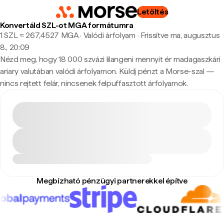
Letöltés
Konvertáld SZL-ot MGA formátumra
1 SZL ≈ 267,4527 MGA · Valódi árfolyam
·
Frissítve ma, augusztus
8., 20:09
Nézd meg, hogy 18 000 szvázi lilangeni mennyit ér madagaszkári
ariary valutában valódi árfolyamon. Küldj pénzt a Morse-szal —
nincs rejtett felár, nincsenek felpuffasztott árfolyamok.
Megbízható pénzügyi partnerekkel építve