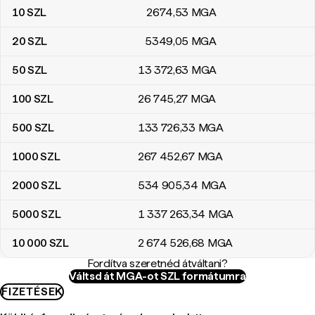
10
SZL
2674
,53
MGA
20
SZL
5349
,05
MGA
50
SZL
13 372
,63
MGA
100
SZL
26 745
,27
MGA
500
SZL
133 726
,33
MGA
1000
SZL
267 452
,67
MGA
2000
SZL
534 905
,34
MGA
5000
SZL
1 337 263
,34
MGA
10 000
SZL
2 674 526
,68
MGA
Fordítva szeretnéd átváltani?
Váltsd át MGA-ot SZL formátumra
FIZETÉSEK