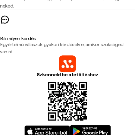
neked.
Bármilyen kérdés
Egyértelmű válaszok gyakori kérdésekre, amikor szükséged
van rá.
Szkenneld be a letöltéshez