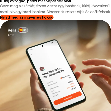
Küldj és fogadj pénzt másodpercek alatt
Oszd meg a számlát, fizess vissza egy barátnak, küldj közvetlenül
mexikói vagy brazil bankba. Nincsenek rejtett díjak és csáli felárak.
Nyisd meg az ingyenes fiókod