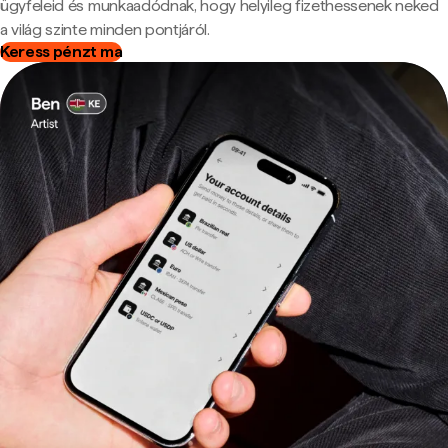
ügyfeleid és munkaadódnak, hogy helyileg fizethessenek neked
a világ szinte minden pontjáról.
Keress pénzt ma