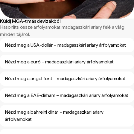
Küldj MGA-t más devizákból
Hasonlíts össze árfolyamokat madagaszkári ariary felé a világ
minden tájáról.
Nézd meg a USA-dollár – madagaszkári ariary árfolyamokat
Nézd meg a euró – madagaszkári ariary árfolyamokat
Nézd meg a angol font – madagaszkári ariary árfolyamokat
Nézd meg a EAE-dirham – madagaszkári ariary árfolyamokat
Nézd meg a bahreini dinár – madagaszkári ariary
árfolyamokat