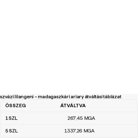
szvázi lilangeni – madagaszkári ariary átváltási táblázat
ÖSSZEG
ÁTVÁLTVA
szvázi lilangeni – madagaszkári ariary átváltási táblázat
1
SZL
267
,45
MGA
5
SZL
1337
,26
MGA