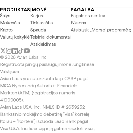
PRODUKTAS
ĮMONĖ
PAGALBA
Šalys
Karjera
Pagalbos centras
Mokesčiai
Tinklaraštis
Būsena
Kripto
Spauda
Atsisiųsk „Morse" programėlę
Valiutų keityklė
Teisiniai dokumentai
Atskleidimas
© 2026 Avian Labs, Inc
Registruota pinigų paslaugų įmonė Jungtinėse
Valstijose
Avian Labs yra autorizuota kaip CASP pagal
MiCA Nyderlandų Autoriteit Financiële
Markten (AFM) (registracijos numeris
41000005).
Avian Labs USA, Inc., NMLS ID # 2639252
Išankstinio mokėjimo debetinę "Visa" kortelę
(toliau – "Kortelė") išduoda Lead Bank pagal
Visa U.S.A. Inc. licenciją ir ją galima naudoti visur,