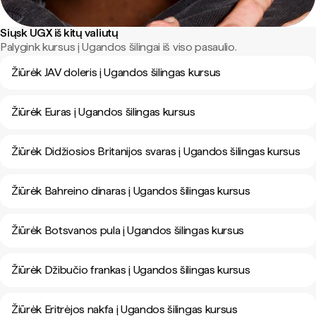
Siųsk UGX iš kitų valiutų
Palygink kursus į Ugandos šilingai iš viso pasaulio.
Žiūrėk JAV doleris į Ugandos šilingas kursus
Žiūrėk Euras į Ugandos šilingas kursus
Žiūrėk Didžiosios Britanijos svaras į Ugandos šilingas kursus
Žiūrėk Bahreino dinaras į Ugandos šilingas kursus
Žiūrėk Botsvanos pula į Ugandos šilingas kursus
Žiūrėk Džibučio frankas į Ugandos šilingas kursus
Žiūrėk Eritrėjos nakfa į Ugandos šilingas kursus