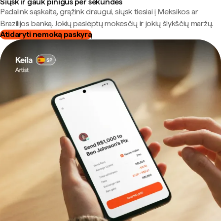
Siųsk ir gauk pinigus per sekundes
Padalink sąskaitą, grąžink draugui, siųsk tiesiai į Meksikos ar
Brazilijos banką. Jokių paslėptų mokesčių ir jokių šlykščių maržų.
Atidaryti nemoką paskyrą