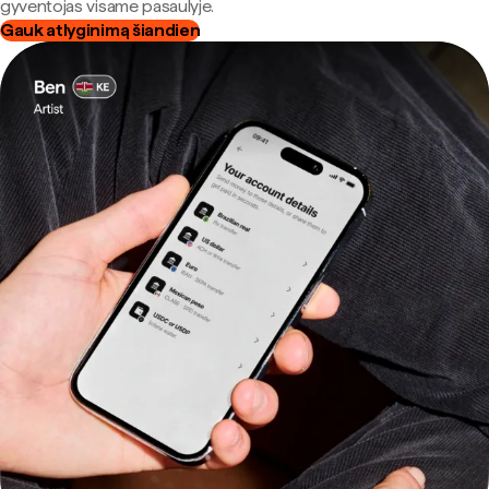
gyventojas visame pasaulyje.
Gauk atlyginimą šiandien