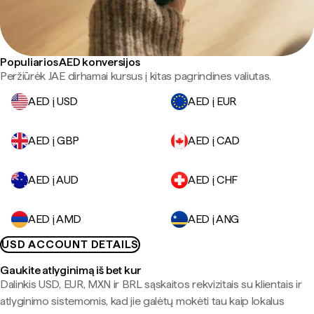
Populiarios AED konversijos
Peržiūrėk JAE dirhamai kursus į kitas pagrindines valiutas.
AED į USD
AED į EUR
AED į GBP
AED į CAD
AED į AUD
AED į CHF
AED į AMD
AED į ANG
USD ACCOUNT DETAILS
Gaukite atlyginimą iš bet kur
Dalinkis USD, EUR, MXN ir BRL sąskaitos rekvizitais su klientais ir
atlyginimo sistemomis, kad jie galėtų mokėti tau kaip lokalus