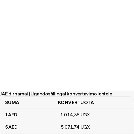
JAE dirhamai į Ugandos šilingai konvertavimo lentelė
SUMA
KONVERTUOTA
JAE dirhamai į Ugandos šilingai konvertavimo lentelė
1
AED
1 014
,35
UGX
5
AED
5 071
,74
UGX