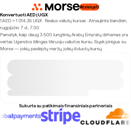
Atsisiųsti
Konvertuoti AED į UGX
1 AED ≈ 1 014,35 UGX · Realus valiutų kursas
·
Atnaujinta šiandien,
rugpjūčio 7 d., 7:30
Pamatyk, kaip daug 3 500 Jungtinių Arabų Emyratų dirhamas yra
vertas Ugandos šilingas tikruoju valiutos kursu. Siųsk pinigus su
Morse — jokių paslėptų maržų, jokių išduotų kursų.
Sukurta su patikimais finansiniais partneriais