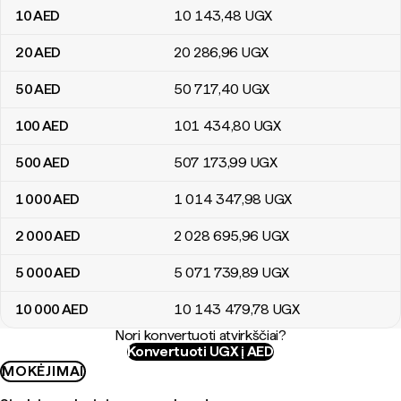
10
AED
10 143
,48
UGX
20
AED
20 286
,96
UGX
50
AED
50 717
,40
UGX
100
AED
101 434
,80
UGX
500
AED
507 173
,99
UGX
1 000
AED
1 014 347
,98
UGX
2 000
AED
2 028 695
,96
UGX
5 000
AED
5 071 739
,89
UGX
10 000
AED
10 143 479
,78
UGX
Nori konvertuoti atvirkščiai?
Konvertuoti UGX į AED
MOKĖJIMAI