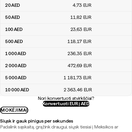
20
AED
4
,73
EUR
50
AED
11
,82
EUR
100
AED
23
,63
EUR
500
AED
118
,17
EUR
1 000
AED
236
,35
EUR
2 000
AED
472
,69
EUR
5 000
AED
1 181
,73
EUR
10 000
AED
2 363
,46
EUR
Nori konvertuoti atvirkščiai?
Konvertuoti EUR į AED
MOKĖJIMAI
Siųsk ir gauk pinigus per sekundes
Padalink sąskaitą, grąžink draugui, siųsk tiesiai į Meksikos ar