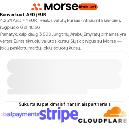
Atsisiųsti
Konvertuoti AED į EUR
4,2311 AED ≈ 1 EUR · Realus valiutų kursas
·
Atnaujinta šiandien,
rugpjūčio 6 d., 16:36
Pamatyk, kaip daug 3 500 Jungtinių Arabų Emyratų dirhamas yra
vertas Euras tikruoju valiutos kursu. Siųsk pinigus su Morse —
jokių paslėptų maržų, jokių išduotų kursų.
Sukurta su patikimais finansiniais partneriais