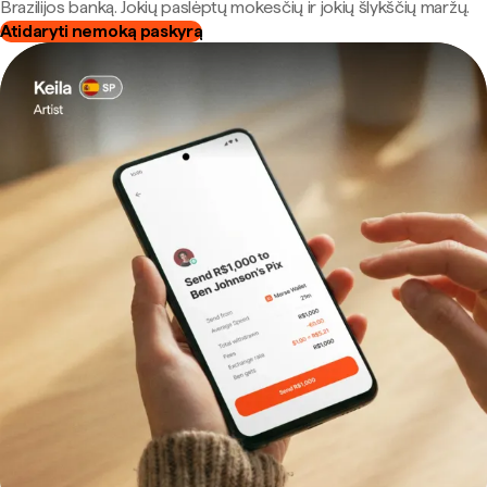
Brazilijos banką. Jokių paslėptų mokesčių ir jokių šlykščių maržų.
Atidaryti nemoką paskyrą