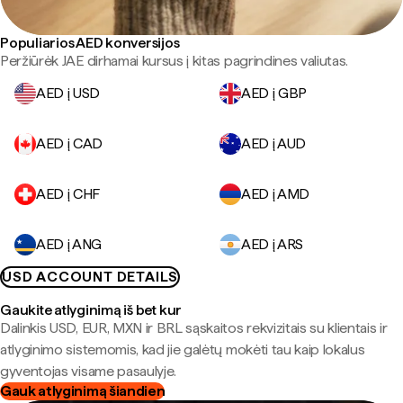
Populiarios AED konversijos
Peržiūrėk JAE dirhamai kursus į kitas pagrindines valiutas.
AED į USD
AED į GBP
AED į CAD
AED į AUD
AED į CHF
AED į AMD
AED į ANG
AED į ARS
USD ACCOUNT DETAILS
Gaukite atlyginimą iš bet kur
Dalinkis USD, EUR, MXN ir BRL sąskaitos rekvizitais su klientais ir
atlyginimo sistemomis, kad jie galėtų mokėti tau kaip lokalus
gyventojas visame pasaulyje.
Gauk atlyginimą šiandien