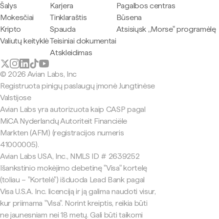
Šalys
Karjera
Pagalbos centras
Mokesčiai
Tinklaraštis
Būsena
Kripto
Spauda
Atsisiųsk „Morse" programėlę
Valiutų keityklė
Teisiniai dokumentai
Atskleidimas
© 2026 Avian Labs, Inc
Registruota pinigų paslaugų įmonė Jungtinėse
Valstijose
Avian Labs yra autorizuota kaip CASP pagal
MiCA Nyderlandų Autoriteit Financiële
Markten (AFM) (registracijos numeris
41000005).
Avian Labs USA, Inc., NMLS ID # 2639252
Išankstinio mokėjimo debetinę "Visa" kortelę
(toliau – "Kortelė") išduoda Lead Bank pagal
Visa U.S.A. Inc. licenciją ir ją galima naudoti visur,
kur priimama "Visa". Norint kreiptis, reikia būti
ne jaunesniam nei 18 metų. Gali būti taikomi