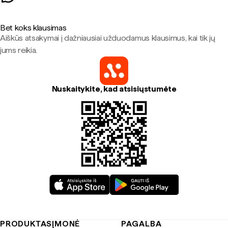
Bet koks klausimas
Aiškūs atsakymai į dažniausiai užduodamus klausimus, kai tik jų
jums reikia.
Nuskaitykite, kad atsisiųstumėte
PRODUKTAS
ĮMONĖ
PAGALBA