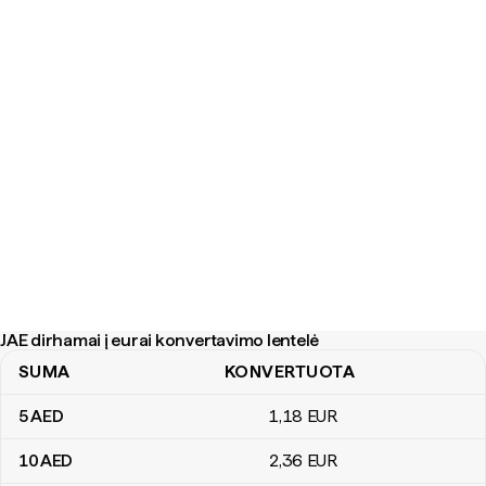
JAE dirhamai į eurai konvertavimo lentelė
SUMA
KONVERTUOTA
JAE dirhamai į eurai konvertavimo lentelė
5
AED
1
,18
EUR
10
AED
2
,36
EUR