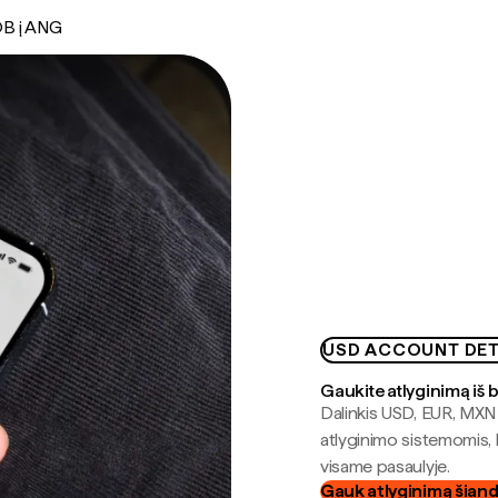
B į ANG
USD ACCOUNT DET
Gaukite atlyginimą iš 
Dalinkis USD, EUR, MXN i
atlyginimo sistemomis, 
visame pasaulyje.
Gauk atlyginimą šian