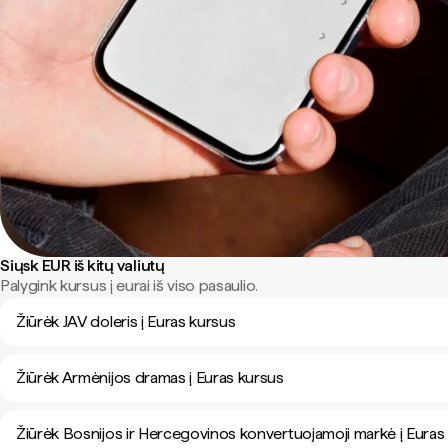
Siųsk EUR iš kitų valiutų
Palygink kursus į eurai iš viso pasaulio.
Žiūrėk JAV doleris į Euras kursus
Žiūrėk Armėnijos dramas į Euras kursus
Žiūrėk Bosnijos ir Hercegovinos konvertuojamoji markė į Euras