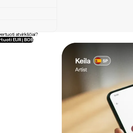
ertuoti atvirkščiai?
tuoti EUR į BOB