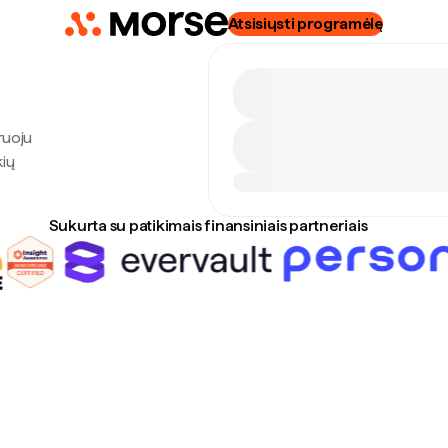
Atsisiųsti programėlę
ruoju
kių
Sukurta su patikimais finansiniais partneriais