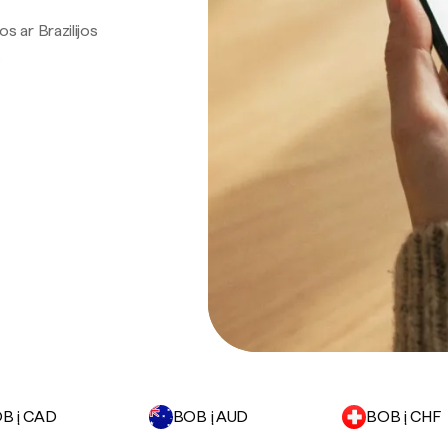
os ar Brazilijos
.
B į CAD
BOB į AUD
BOB į CHF