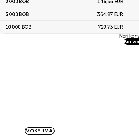
2 000
BOB
145
,95
EUR
5 000
BOB
364
,87
EUR
10 000
BOB
729
,73
EUR
Nori konv
Konver
MOKĖJIMAI