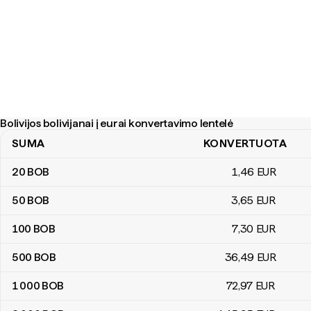
Bolivijos bolivijanai į eurai konvertavimo lentelė
SUMA
KONVERTUOTA
Bolivijos bolivijanai į eurai konvertavimo lentelė
20
BOB
1
,46
EUR
50
BOB
3
,65
EUR
100
BOB
7
,30
EUR
500
BOB
36
,49
EUR
1 000
BOB
72
,97
EUR