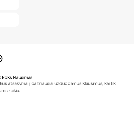
t koks klausimas
kūs atsakymai į dažniausiai užduodamus klausimus, kai tik
jums reikia.