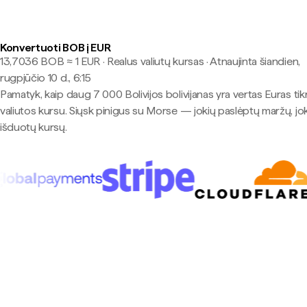
Konvertuoti BOB į EUR
13,7036 BOB ≈ 1 EUR · Realus valiutų kursas
·
Atnaujinta šiandien,
rugpjūčio 10 d., 6:15
Pamatyk, kaip daug 7 000 Bolivijos bolivijanas yra vertas Euras tik
valiutos kursu. Siųsk pinigus su Morse — jokių paslėptų maržų, jo
išduotų kursų.