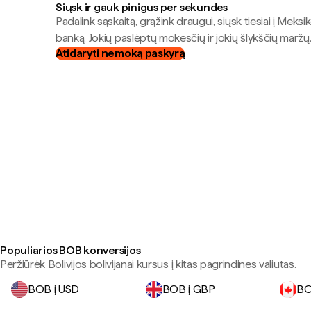
Siųsk ir gauk pinigus per sekundes
Padalink sąskaitą, grąžink draugui, siųsk tiesiai į Meksik
banką. Jokių paslėptų mokesčių ir jokių šlykščių maržų
Atidaryti nemoką paskyrą
Populiarios BOB konversijos
Peržiūrėk Bolivijos bolivijanai kursus į kitas pagrindines valiutas.
BOB į USD
BOB į GBP
BO