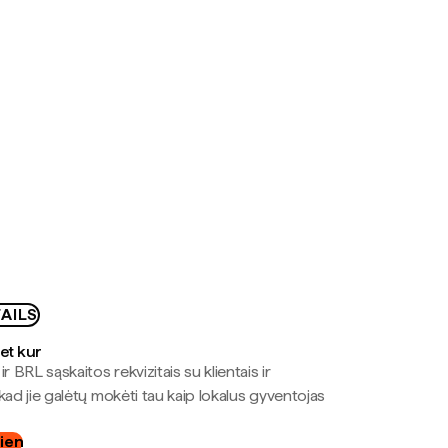
AILS
bet kur
r BRL sąskaitos rekvizitais su klientais ir
kad jie galėtų mokėti tau kaip lokalus gyventojas
dien