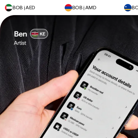
BOB į AED
BOB į AMD
BO