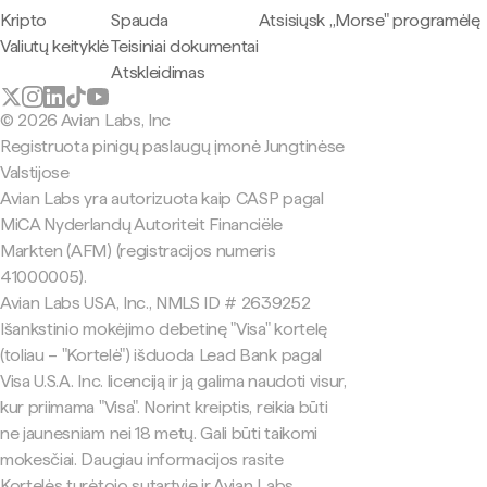
Kripto
Spauda
Atsisiųsk „Morse" programėlę
Valiutų keityklė
Teisiniai dokumentai
Atskleidimas
© 2026 Avian Labs, Inc
Registruota pinigų paslaugų įmonė Jungtinėse
Valstijose
Avian Labs yra autorizuota kaip CASP pagal
MiCA Nyderlandų Autoriteit Financiële
Markten (AFM) (registracijos numeris
41000005).
Avian Labs USA, Inc., NMLS ID # 2639252
Išankstinio mokėjimo debetinę "Visa" kortelę
(toliau – "Kortelė") išduoda Lead Bank pagal
Visa U.S.A. Inc. licenciją ir ją galima naudoti visur,
kur priimama "Visa". Norint kreiptis, reikia būti
ne jaunesniam nei 18 metų. Gali būti taikomi
mokesčiai. Daugiau informacijos rasite
Kortelės turėtojo sutartyje ir Avian Labs