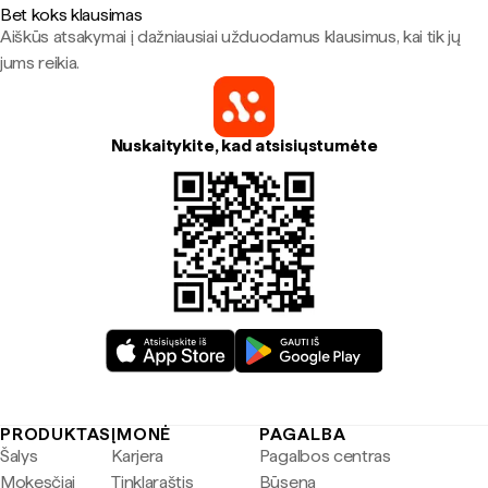
Bet koks klausimas
Aiškūs atsakymai į dažniausiai užduodamus klausimus, kai tik jų
jums reikia.
Nuskaitykite, kad atsisiųstumėte
PRODUKTAS
ĮMONĖ
PAGALBA
Šalys
Karjera
Pagalbos centras
Mokesčiai
Tinklaraštis
Būsena