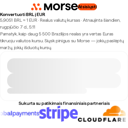
Atsisiųsti
Konvertuoti BRL į EUR
5,9051 BRL ≈ 1 EUR · Realus valiutų kursas
·
Atnaujinta šiandien,
rugpjūčio 7 d., 5:11
Pamatyk, kaip daug 5 500 Brazilijos realas yra vertas Euras
tikruoju valiutos kursu. Siųsk pinigus su Morse — jokių paslėptų
maržų, jokių išduotų kursų.
Sukurta su patikimais finansiniais partneriais