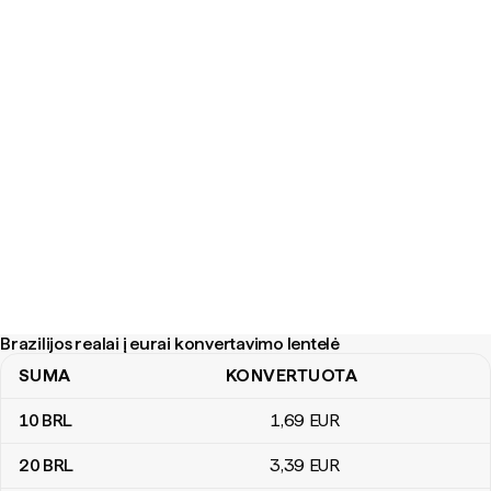
Brazilijos realai į eurai konvertavimo lentelė
SUMA
KONVERTUOTA
Brazilijos realai į eurai konvertavimo lentelė
10
BRL
1
,69
EUR
20
BRL
3
,39
EUR