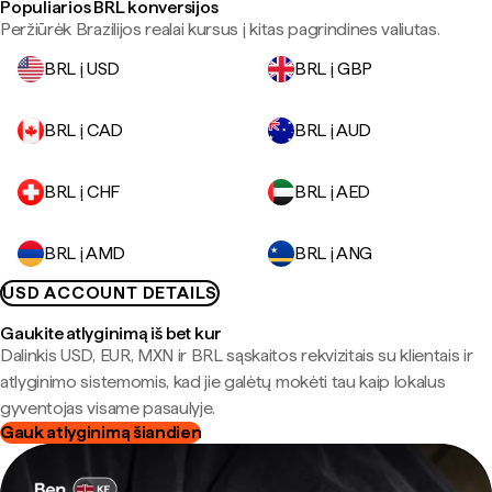
Populiarios BRL konversijos
Peržiūrėk Brazilijos realai kursus į kitas pagrindines valiutas.
BRL į USD
BRL į GBP
BRL į CAD
BRL į AUD
BRL į CHF
BRL į AED
BRL į AMD
BRL į ANG
USD ACCOUNT DETAILS
Gaukite atlyginimą iš bet kur
Dalinkis USD, EUR, MXN ir BRL sąskaitos rekvizitais su klientais ir
atlyginimo sistemomis, kad jie galėtų mokėti tau kaip lokalus
gyventojas visame pasaulyje.
Gauk atlyginimą šiandien