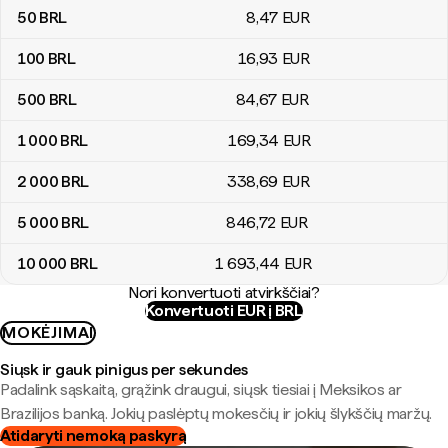
50
BRL
8
,47
EUR
100
BRL
16
,93
EUR
500
BRL
84
,67
EUR
1 000
BRL
169
,34
EUR
2 000
BRL
338
,69
EUR
5 000
BRL
846
,72
EUR
10 000
BRL
1 693
,44
EUR
Nori konvertuoti atvirkščiai?
Konvertuoti EUR į BRL
MOKĖJIMAI
Siųsk ir gauk pinigus per sekundes
Padalink sąskaitą, grąžink draugui, siųsk tiesiai į Meksikos ar
Brazilijos banką. Jokių paslėptų mokesčių ir jokių šlykščių maržų.
Atidaryti nemoką paskyrą