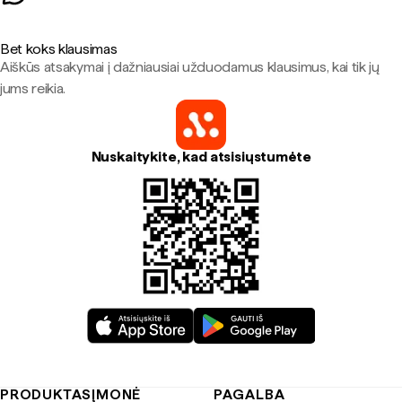
Bet koks klausimas
Aiškūs atsakymai į dažniausiai užduodamus klausimus, kai tik jų
jums reikia.
Nuskaitykite, kad atsisiųstumėte
PRODUKTAS
ĮMONĖ
PAGALBA