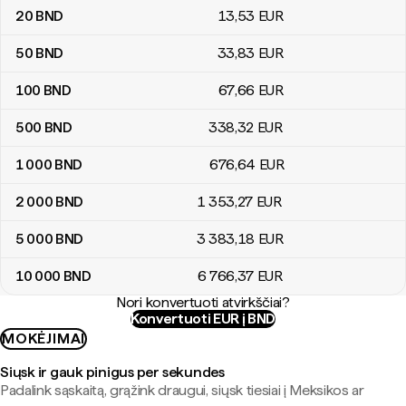
20
BND
13
,53
EUR
50
BND
33
,83
EUR
100
BND
67
,66
EUR
500
BND
338
,32
EUR
1 000
BND
676
,64
EUR
2 000
BND
1 353
,27
EUR
5 000
BND
3 383
,18
EUR
10 000
BND
6 766
,37
EUR
Nori konvertuoti atvirkščiai?
Konvertuoti EUR į BND
MOKĖJIMAI
Siųsk ir gauk pinigus per sekundes
Padalink sąskaitą, grąžink draugui, siųsk tiesiai į Meksikos ar