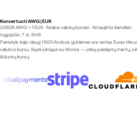
Konvertuoti AWG į EUR
2,0629 AWG ≈ 1 EUR · Realus valiutų kursas
·
Atnaujinta šiandien,
rugpjūčio 7 d., 9:06
Pamatyk, kaip daug 1 800 Arubos guldenas yra vertas Euras tikru
valiutos kursu. Siųsk pinigus su Morse — jokių paslėptų maržų, jo
išduotų kursų.