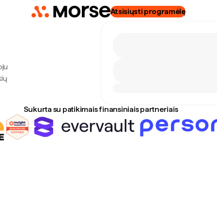
Atsisiųsti programėlę
oju
kių
Sukurta su patikimais finansiniais partneriais