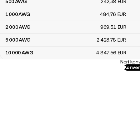
500
AWG
242
,38
EUR
1 000
AWG
484
,76
EUR
2 000
AWG
969
,51
EUR
5 000
AWG
2 423
,78
EUR
10 000
AWG
4 847
,56
EUR
Nori konv
Konver