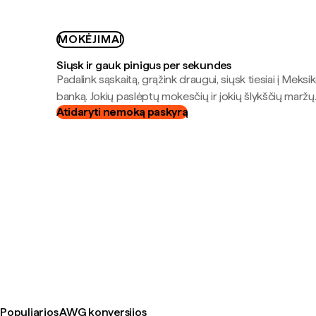
MOKĖJIMAI
Siųsk ir gauk pinigus per sekundes
Padalink sąskaitą, grąžink draugui, siųsk tiesiai į Meksik
banką. Jokių paslėptų mokesčių ir jokių šlykščių maržų
Atidaryti nemoką paskyrą
Populiarios AWG konversijos