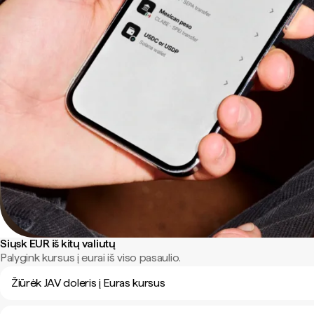
Siųsk EUR iš kitų valiutų
Palygink kursus į eurai iš viso pasaulio.
Žiūrėk JAV doleris į Euras kursus