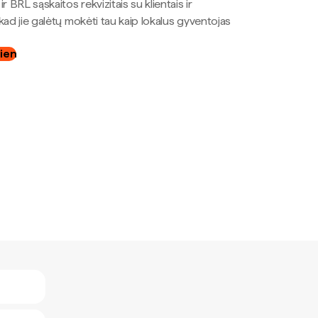
r BRL sąskaitos rekvizitais su klientais ir
kad jie galėtų mokėti tau kaip lokalus gyventojas
dien