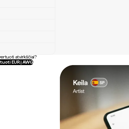
ertuoti atvirkščiai?
tuoti EUR į AWG