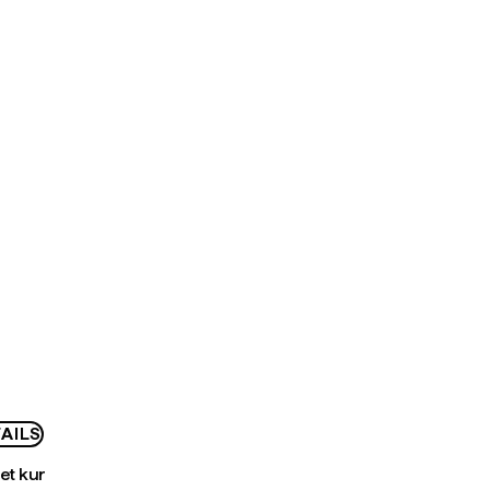
AILS
bet kur