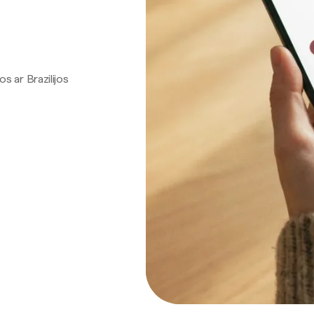
os ar Brazilijos
.