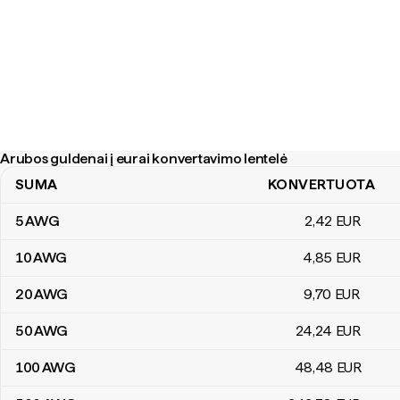
Arubos guldenai į eurai konvertavimo lentelė
SUMA
KONVERTUOTA
Arubos guldenai į eurai konvertavimo lentelė
5
AWG
2
,42
EUR
10
AWG
4
,85
EUR
20
AWG
9
,70
EUR
50
AWG
24
,24
EUR
100
AWG
48
,48
EUR