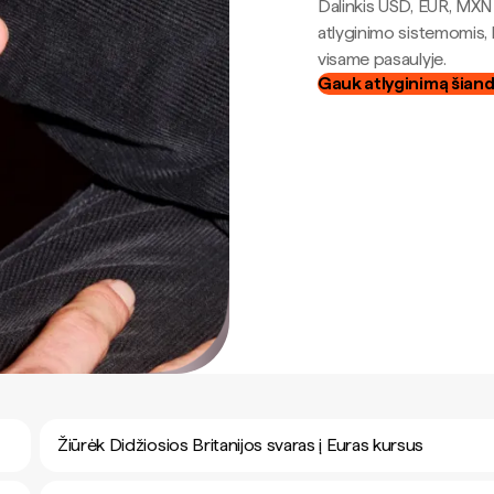
Dalinkis USD, EUR, MXN i
atlyginimo sistemomis, 
visame pasaulyje.
Gauk atlyginimą šian
Žiūrėk Didžiosios Britanijos svaras į Euras kursus