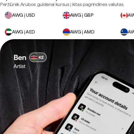
Peržiūrėk Arubos guldenai kursus į kitas pagrindines valiutas.
AWG į USD
AWG į GBP
AW
AWG į AED
AWG į AMD
AW