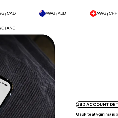
G į CAD
AWG į AUD
AWG į CHF
G į ANG
USD ACCOUNT DET
Gaukite atlyginimą iš 