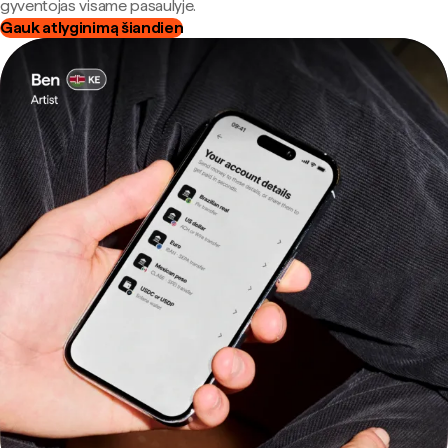
gyventojas visame pasaulyje.
Gauk atlyginimą šiandien