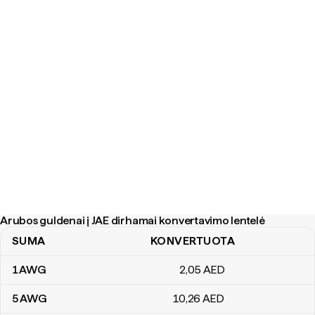
Arubos guldenai į JAE dirhamai konvertavimo lentelė
SUMA
KONVERTUOTA
Arubos guldenai į JAE dirhamai konvertavimo lentelė
1
AWG
2
,05
AED
5
AWG
10
,26
AED