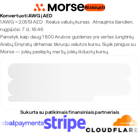
Atsisiųsti
Konvertuoti AWG į AED
1 AWG ≈ 2,0519 AED · Realus valiutų kursas
·
Atnaujinta šiandien,
rugpjūčio 7 d., 16:46
Pamatyk, kaip daug 1 800 Arubos guldenas yra vertas Jungtinių
Arabų Emyratų dirhamas tikruoju valiutos kursu. Siųsk pinigus su
Morse — jokių paslėptų maržų, jokių išduotų kursų.
Sukurta su patikimais finansiniais partneriais