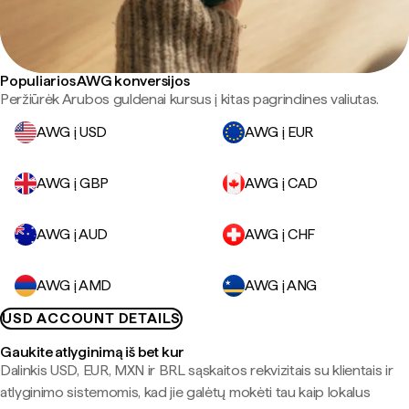
Populiarios AWG konversijos
Peržiūrėk Arubos guldenai kursus į kitas pagrindines valiutas.
AWG į USD
AWG į EUR
AWG į GBP
AWG į CAD
AWG į AUD
AWG į CHF
AWG į AMD
AWG į ANG
USD ACCOUNT DETAILS
Gaukite atlyginimą iš bet kur
Dalinkis USD, EUR, MXN ir BRL sąskaitos rekvizitais su klientais ir
atlyginimo sistemomis, kad jie galėtų mokėti tau kaip lokalus