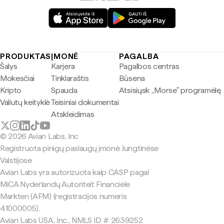
PRODUKTAS
ĮMONĖ
PAGALBA
Šalys
Karjera
Pagalbos centras
Mokesčiai
Tinklaraštis
Būsena
Kripto
Spauda
Atsisiųsk „Morse" programėlę
Valiutų keityklė
Teisiniai dokumentai
Atskleidimas
© 2026 Avian Labs, Inc
Registruota pinigų paslaugų įmonė Jungtinėse
Valstijose
Avian Labs yra autorizuota kaip CASP pagal
MiCA Nyderlandų Autoriteit Financiële
Markten (AFM) (registracijos numeris
41000005).
Avian Labs USA, Inc., NMLS ID # 2639252