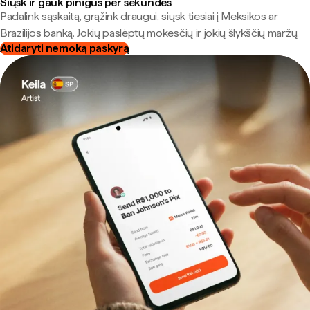
Siųsk ir gauk pinigus per sekundes
Padalink sąskaitą, grąžink draugui, siųsk tiesiai į Meksikos ar
Brazilijos banką. Jokių paslėptų mokesčių ir jokių šlykščių maržų.
Atidaryti nemoką paskyrą