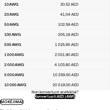
10
AWG
20
,52
AED
20
AWG
41
,04
AED
50
AWG
102
,59
AED
100
AWG
205
,19
AED
500
AWG
1 025
,95
AED
1 000
AWG
2 051
,90
AED
2 000
AWG
4 103
,80
AED
5 000
AWG
10 259
,50
AED
10 000
AWG
20 519
,00
AED
Nori konvertuoti atvirkščiai?
Konvertuoti AED į AWG
MOKĖJIMAI