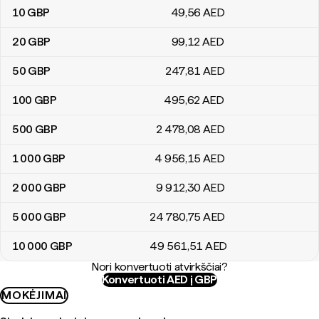
10
GBP
49
,56
AED
20
GBP
99
,12
AED
50
GBP
247
,81
AED
100
GBP
495
,62
AED
500
GBP
2 478
,08
AED
1 000
GBP
4 956
,15
AED
2 000
GBP
9 912
,30
AED
5 000
GBP
24 780
,75
AED
10 000
GBP
49 561
,51
AED
Nori konvertuoti atvirkščiai?
Konvertuoti AED į GBP
MOKĖJIMAI