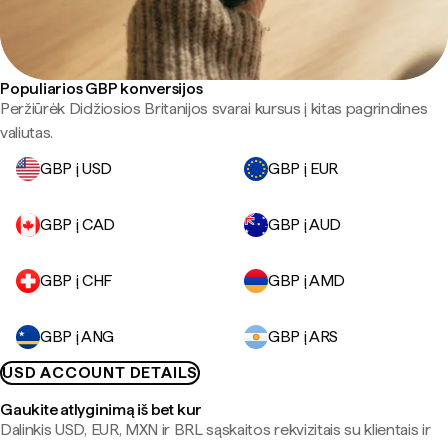
Populiarios GBP konversijos
Peržiūrėk Didžiosios Britanijos svarai kursus į kitas pagrindines
valiutas.
GBP į USD
GBP į EUR
GBP į CAD
GBP į AUD
GBP į CHF
GBP į AMD
GBP į ANG
GBP į ARS
USD ACCOUNT DETAILS
Gaukite atlyginimą iš bet kur
Dalinkis USD, EUR, MXN ir BRL sąskaitos rekvizitais su klientais ir