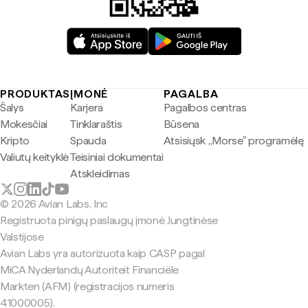
PRODUKTAS
ĮMONĖ
PAGALBA
Šalys
Karjera
Pagalbos centras
Mokesčiai
Tinklaraštis
Būsena
Kripto
Spauda
Atsisiųsk „Morse" programėlę
Valiutų keityklė
Teisiniai dokumentai
Atskleidimas
© 2026 Avian Labs, Inc
Registruota pinigų paslaugų įmonė Jungtinėse
Valstijose
Avian Labs yra autorizuota kaip CASP pagal
MiCA Nyderlandų Autoriteit Financiële
Markten (AFM) (registracijos numeris
41000005).