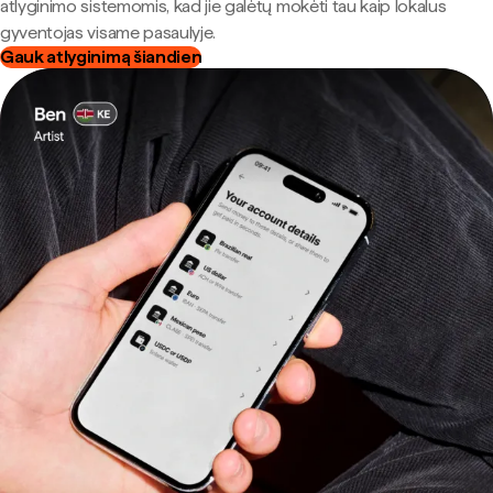
atlyginimo sistemomis, kad jie galėtų mokėti tau kaip lokalus
gyventojas visame pasaulyje.
Gauk atlyginimą šiandien