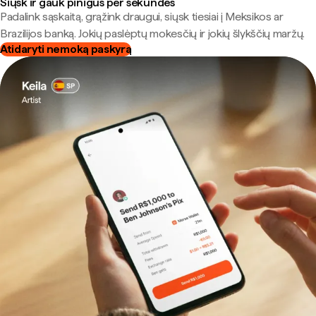
Siųsk ir gauk pinigus per sekundes
Padalink sąskaitą, grąžink draugui, siųsk tiesiai į Meksikos ar
Brazilijos banką. Jokių paslėptų mokesčių ir jokių šlykščių maržų.
Atidaryti nemoką paskyrą