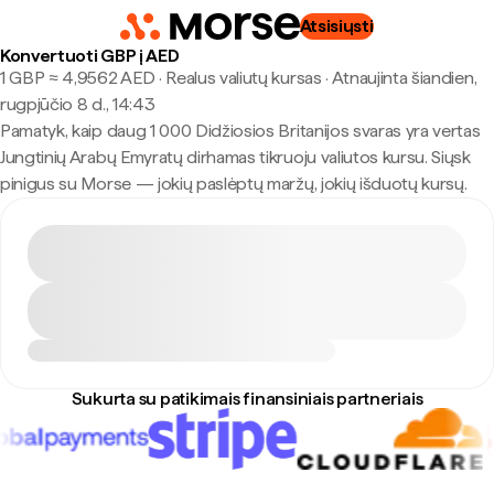
Atsisiųsti
Konvertuoti GBP į AED
1 GBP ≈ 4,9562 AED · Realus valiutų kursas
·
Atnaujinta šiandien,
rugpjūčio 8 d., 14:43
Pamatyk, kaip daug 1 000 Didžiosios Britanijos svaras yra vertas
Jungtinių Arabų Emyratų dirhamas tikruoju valiutos kursu. Siųsk
pinigus su Morse — jokių paslėptų maržų, jokių išduotų kursų.
Sukurta su patikimais finansiniais partneriais