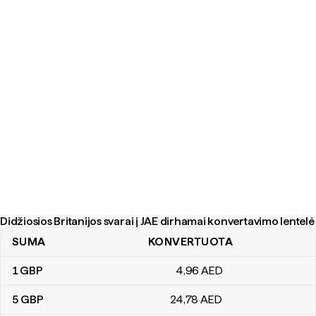
Didžiosios Britanijos svarai į JAE dirhamai konvertavimo lentelė
SUMA
KONVERTUOTA
Didžiosios Britanijos svarai į JAE dirhamai konvertavimo lentelė
1
GBP
4
,96
AED
5
GBP
24
,78
AED