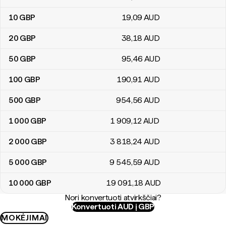
10
GBP
19
,09
AUD
20
GBP
38
,18
AUD
50
GBP
95
,46
AUD
100
GBP
190
,91
AUD
500
GBP
954
,56
AUD
1 000
GBP
1 909
,12
AUD
2 000
GBP
3 818
,24
AUD
5 000
GBP
9 545
,59
AUD
10 000
GBP
19 091
,18
AUD
Nori konvertuoti atvirkščiai?
Konvertuoti AUD į GBP
MOKĖJIMAI