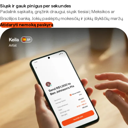
Siųsk ir gauk pinigus per sekundes
Padalink sąskaitą, grąžink draugui, siųsk tiesiai į Meksikos ar
Brazilijos banką. Jokių paslėptų mokesčių ir jokių šlykščių maržų.
Atidaryti nemoką paskyrą