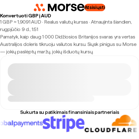
Atsisiųsti
Konvertuoti GBP į AUD
1 GBP ≈ 1,9091 AUD · Realus valiutų kursas
·
Atnaujinta šiandien,
rugpjūčio 9 d., 1:51
Pamatyk, kaip daug 1 000 Didžiosios Britanijos svaras yra vertas
Australijos doleris tikruoju valiutos kursu. Siųsk pinigus su Morse
— jokių paslėptų maržų, jokių išduotų kursų.
Sukurta su patikimais finansiniais partneriais