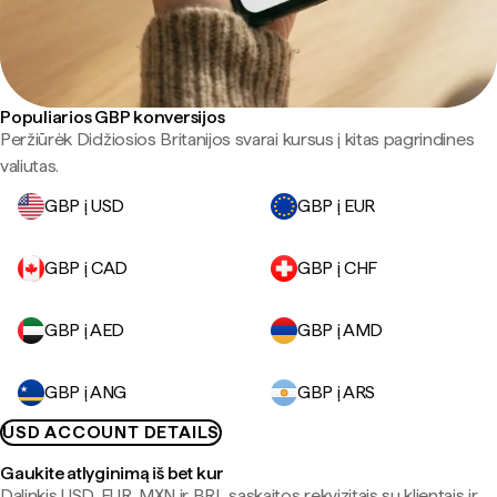
Populiarios GBP konversijos
Peržiūrėk Didžiosios Britanijos svarai kursus į kitas pagrindines
valiutas.
GBP į USD
GBP į EUR
GBP į CAD
GBP į CHF
GBP į AED
GBP į AMD
GBP į ANG
GBP į ARS
USD ACCOUNT DETAILS
Gaukite atlyginimą iš bet kur
Dalinkis USD, EUR, MXN ir BRL sąskaitos rekvizitais su klientais ir