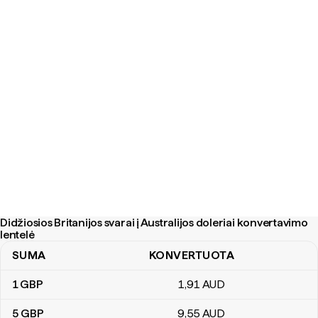
Didžiosios Britanijos svarai į Australijos doleriai konvertavimo
lentelė
SUMA
KONVERTUOTA
Didžiosios Britanijos svarai į Australijos doleriai konvertavimo lent
1
GBP
1
,91
AUD
5
GBP
9
,55
AUD