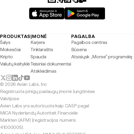
PRODUKTAS
ĮMONĖ
PAGALBA
Šalys
Karjera
Pagalbos centras
Mokesčiai
Tinklaraštis
Būsena
Kripto
Spauda
Atsisiųsk „Morse" programėlę
Valiutų keityklė
Teisiniai dokumentai
Atskleidimas
© 2026 Avian Labs, Inc
Registruota pinigų paslaugų įmonė Jungtinėse
Valstijose
Avian Labs yra autorizuota kaip CASP pagal
MiCA Nyderlandų Autoriteit Financiële
Markten (AFM) (registracijos numeris
41000005).