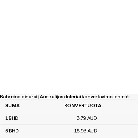
Bahreino dinarai į Australijos doleriai konvertavimo lentelė
SUMA
KONVERTUOTA
Bahreino dinarai į Australijos doleriai konvertavimo lentelė
1
BHD
3
,79
AUD
5
BHD
18
,93
AUD