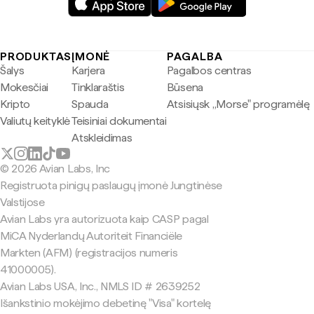
PRODUKTAS
ĮMONĖ
PAGALBA
Šalys
Karjera
Pagalbos centras
Mokesčiai
Tinklaraštis
Būsena
Kripto
Spauda
Atsisiųsk „Morse" programėlę
Valiutų keityklė
Teisiniai dokumentai
Atskleidimas
© 2026 Avian Labs, Inc
Registruota pinigų paslaugų įmonė Jungtinėse
Valstijose
Avian Labs yra autorizuota kaip CASP pagal
MiCA Nyderlandų Autoriteit Financiële
Markten (AFM) (registracijos numeris
41000005).
Avian Labs USA, Inc., NMLS ID # 2639252
Išankstinio mokėjimo debetinę "Visa" kortelę