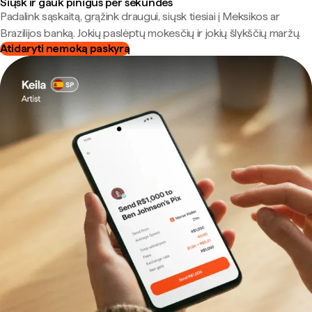
Siųsk ir gauk pinigus per sekundes
Padalink sąskaitą, grąžink draugui, siųsk tiesiai į Meksikos ar
Brazilijos banką. Jokių paslėptų mokesčių ir jokių šlykščių maržų.
Atidaryti nemoką paskyrą