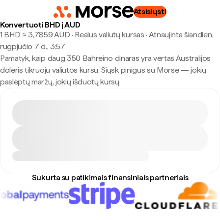
Atsisiųsti
Konvertuoti BHD į AUD
1 BHD ≈ 3,7859 AUD · Realus valiutų kursas
·
Atnaujinta šiandien,
rugpjūčio 7 d., 3:57
Pamatyk, kaip daug 350 Bahreino dinaras yra vertas Australijos
doleris tikruoju valiutos kursu. Siųsk pinigus su Morse — jokių
paslėptų maržų, jokių išduotų kursų.
Sukurta su patikimais finansiniais partneriais