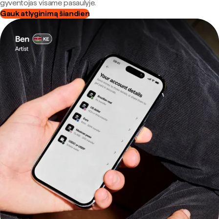
gyventojas visame pasaulyje.
Gauk atlyginimą šiandien