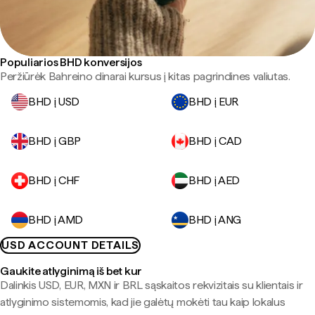
Populiarios BHD konversijos
Peržiūrėk Bahreino dinarai kursus į kitas pagrindines valiutas.
BHD į USD
BHD į EUR
BHD į GBP
BHD į CAD
BHD į CHF
BHD į AED
BHD į AMD
BHD į ANG
USD ACCOUNT DETAILS
Gaukite atlyginimą iš bet kur
Dalinkis USD, EUR, MXN ir BRL sąskaitos rekvizitais su klientais ir
atlyginimo sistemomis, kad jie galėtų mokėti tau kaip lokalus