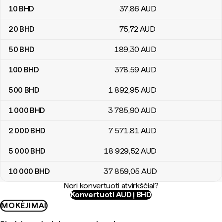
10
BHD
37
,86
AUD
20
BHD
75
,72
AUD
50
BHD
189
,30
AUD
100
BHD
378
,59
AUD
500
BHD
1 892
,95
AUD
1 000
BHD
3 785
,90
AUD
2 000
BHD
7 571
,81
AUD
5 000
BHD
18 929
,52
AUD
10 000
BHD
37 859
,05
AUD
Nori konvertuoti atvirkščiai?
Konvertuoti AUD į BHD
MOKĖJIMAI