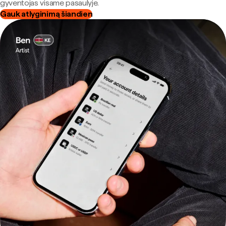
gyventojas visame pasaulyje.
Gauk atlyginimą šiandien