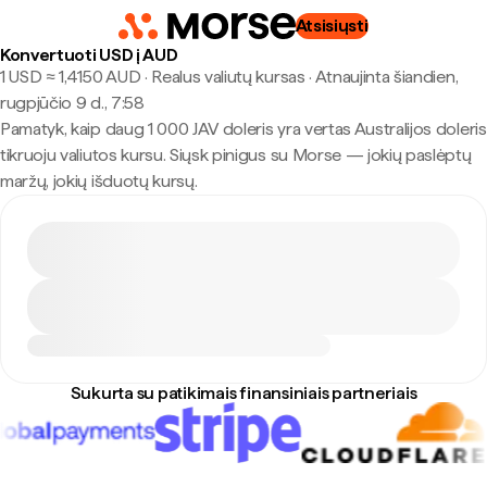
Atsisiųsti
Konvertuoti USD į AUD
1 USD ≈ 1,4150 AUD · Realus valiutų kursas
·
Atnaujinta šiandien,
rugpjūčio 9 d., 7:58
Pamatyk, kaip daug 1 000 JAV doleris yra vertas Australijos doleris
tikruoju valiutos kursu. Siųsk pinigus su Morse — jokių paslėptų
maržų, jokių išduotų kursų.
Sukurta su patikimais finansiniais partneriais