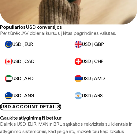
Populiarios USD konversijos
Peržiūrėk JAV doleriai kursus į kitas pagrindines valiutas.
USD į EUR
USD į GBP
USD į CAD
USD į CHF
USD į AED
USD į AMD
USD į ANG
USD į ARS
USD ACCOUNT DETAILS
Gaukite atlyginimą iš bet kur
Dalinkis USD, EUR, MXN ir BRL sąskaitos rekvizitais su klientais ir
atlyginimo sistemomis, kad jie galėtų mokėti tau kaip lokalus