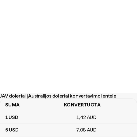
JAV doleriai į Australijos doleriai konvertavimo lentelė
SUMA
KONVERTUOTA
JAV doleriai į Australijos doleriai konvertavimo lentelė
1
USD
1
,42
AUD
5
USD
7
,08
AUD