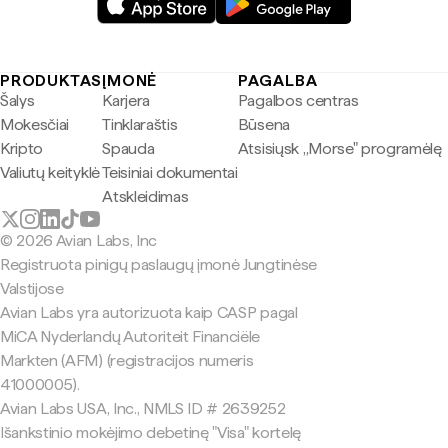
PRODUKTAS
ĮMONĖ
PAGALBA
Šalys
Karjera
Pagalbos centras
Mokesčiai
Tinklaraštis
Būsena
Kripto
Spauda
Atsisiųsk „Morse" programėlę
Valiutų keityklė
Teisiniai dokumentai
Atskleidimas
© 2026 Avian Labs, Inc
Registruota pinigų paslaugų įmonė Jungtinėse
Valstijose
Avian Labs yra autorizuota kaip CASP pagal
MiCA Nyderlandų Autoriteit Financiële
Markten (AFM) (registracijos numeris
41000005).
Avian Labs USA, Inc., NMLS ID # 2639252
Išankstinio mokėjimo debetinę "Visa" kortelę