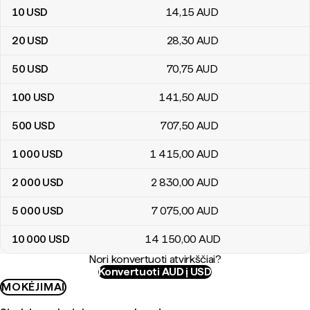
10
USD
14
,15
AUD
20
USD
28
,30
AUD
50
USD
70
,75
AUD
100
USD
141
,50
AUD
500
USD
707
,50
AUD
1 000
USD
1 415
,00
AUD
2 000
USD
2 830
,00
AUD
5 000
USD
7 075
,00
AUD
10 000
USD
14 150
,00
AUD
Nori konvertuoti atvirkščiai?
Konvertuoti AUD į USD
MOKĖJIMAI