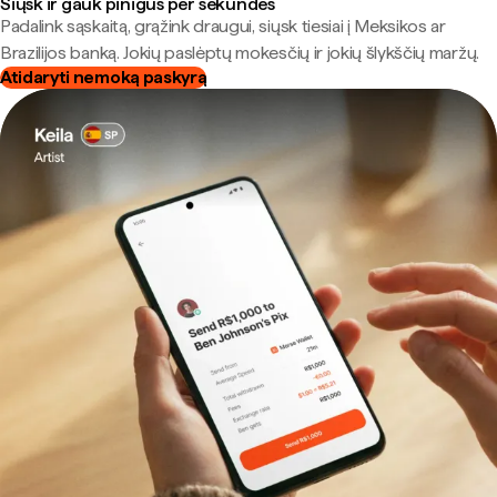
Siųsk ir gauk pinigus per sekundes
Padalink sąskaitą, grąžink draugui, siųsk tiesiai į Meksikos ar
Brazilijos banką. Jokių paslėptų mokesčių ir jokių šlykščių maržų.
Atidaryti nemoką paskyrą