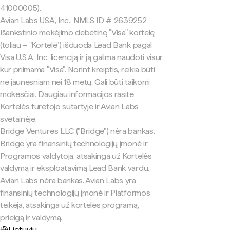
41000005).
Avian Labs USA, Inc., NMLS ID # 2639252
Išankstinio mokėjimo debetinę "Visa" kortelę
(toliau – "Kortelė") išduoda Lead Bank pagal
Visa U.S.A. Inc. licenciją ir ją galima naudoti visur,
kur priimama "Visa". Norint kreiptis, reikia būti
ne jaunesniam nei 18 metų. Gali būti taikomi
mokesčiai. Daugiau informacijos rasite
Kortelės turėtojo sutartyje ir Avian Labs
svetainėje.
Bridge Ventures LLC ("Bridge") nėra bankas.
Bridge yra finansinių technologijų įmonė ir
Programos valdytoja, atsakinga už Kortelės
valdymą ir eksploatavimą Lead Bank vardu.
Avian Labs nėra bankas. Avian Labs yra
finansinių technologijų įmonė ir Platformos
teikėja, atsakinga už kortelės programą,
prieigą ir valdymą.
Lietuvių