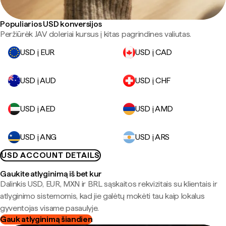
Populiarios USD konversijos
Peržiūrėk JAV doleriai kursus į kitas pagrindines valiutas.
USD į EUR
USD į CAD
USD į AUD
USD į CHF
USD į AED
USD į AMD
USD į ANG
USD į ARS
USD ACCOUNT DETAILS
Gaukite atlyginimą iš bet kur
Dalinkis USD, EUR, MXN ir BRL sąskaitos rekvizitais su klientais ir
atlyginimo sistemomis, kad jie galėtų mokėti tau kaip lokalus
gyventojas visame pasaulyje.
Gauk atlyginimą šiandien