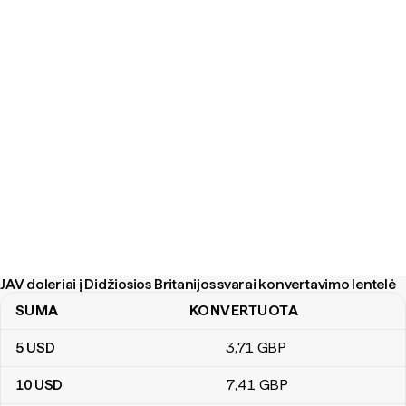
JAV doleriai į Didžiosios Britanijos svarai konvertavimo lentelė
SUMA
KONVERTUOTA
JAV doleriai į Didžiosios Britanijos svarai konvertavimo lentelė
5
USD
3
,71
GBP
10
USD
7
,41
GBP