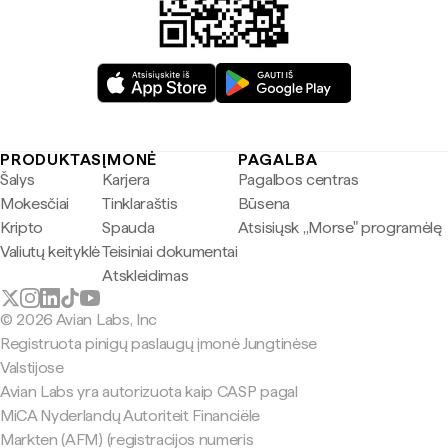
PRODUKTAS
ĮMONĖ
PAGALBA
Šalys
Karjera
Pagalbos centras
Mokesčiai
Tinklaraštis
Būsena
Kripto
Spauda
Atsisiųsk „Morse" programėlę
Valiutų keityklė
Teisiniai dokumentai
Atskleidimas
© 2026 Avian Labs, Inc
Registruota pinigų paslaugų įmonė Jungtinėse
Valstijose
Avian Labs yra autorizuota kaip CASP pagal
MiCA Nyderlandų Autoriteit Financiële
Markten (AFM) (registracijos numeris