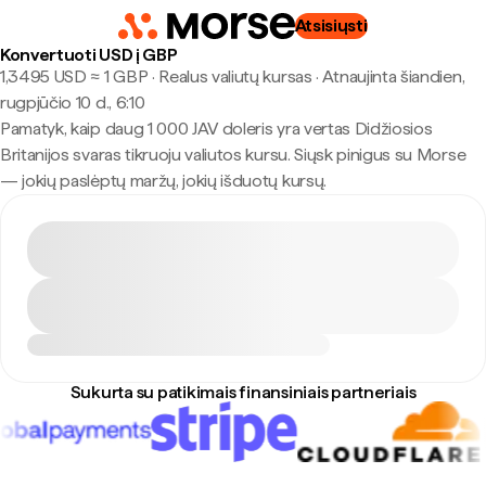
Atsisiųsti
Konvertuoti USD į GBP
1,3495 USD ≈ 1 GBP · Realus valiutų kursas
·
Atnaujinta šiandien,
rugpjūčio 10 d., 6:10
Pamatyk, kaip daug 1 000 JAV doleris yra vertas Didžiosios
Britanijos svaras tikruoju valiutos kursu. Siųsk pinigus su Morse
— jokių paslėptų maržų, jokių išduotų kursų.
Sukurta su patikimais finansiniais partneriais