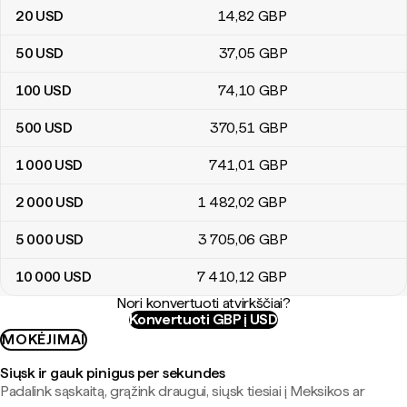
20
USD
14
,82
GBP
50
USD
37
,05
GBP
100
USD
74
,10
GBP
500
USD
370
,51
GBP
1 000
USD
741
,01
GBP
2 000
USD
1 482
,02
GBP
5 000
USD
3 705
,06
GBP
10 000
USD
7 410
,12
GBP
Nori konvertuoti atvirkščiai?
Konvertuoti GBP į USD
MOKĖJIMAI
Siųsk ir gauk pinigus per sekundes
Padalink sąskaitą, grąžink draugui, siųsk tiesiai į Meksikos ar