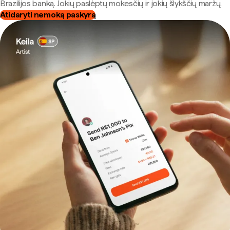
Brazilijos banką. Jokių paslėptų mokesčių ir jokių šlykščių maržų.
Atidaryti nemoką paskyrą