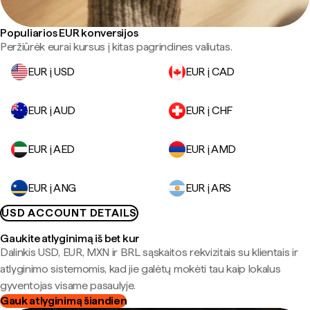
Populiarios EUR konversijos
Peržiūrėk eurai kursus į kitas pagrindines valiutas.
EUR į USD
EUR į CAD
EUR į AUD
EUR į CHF
EUR į AED
EUR į AMD
EUR į ANG
EUR į ARS
USD ACCOUNT DETAILS
Gaukite atlyginimą iš bet kur
Dalinkis USD, EUR, MXN ir BRL sąskaitos rekvizitais su klientais ir
atlyginimo sistemomis, kad jie galėtų mokėti tau kaip lokalus
gyventojas visame pasaulyje.
Gauk atlyginimą šiandien