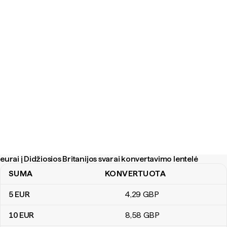
eurai į Didžiosios Britanijos svarai konvertavimo lentelė
SUMA
KONVERTUOTA
eurai į Didžiosios Britanijos svarai konvertavimo lentelė
5
EUR
4
,29
GBP
10
EUR
8
,58
GBP