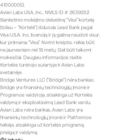
41000005).
Avian Labs USA, Inc., NMLS ID # 2639252
Išankstinio mokėjimo debetinę "Visa" kortelę
(toliau – "Kortelė") išduoda Lead Bank pagal
Visa U.S.A. Inc. licenciją ir ją galima naudoti visur,
kur priimama "Visa". Norint kreiptis, reikia būti
ne jaunesniam nei 18 metų. Gali būti taikomi
mokesčiai. Daugiau informacijos rasite
Kortelės turėtojo sutartyje ir Avian Labs
svetainėje.
Bridge Ventures LLC ("Bridge") nėra bankas.
Bridge yra finansinių technologijų įmonė ir
Programos valdytoja, atsakinga už Kortelės
valdymą ir eksploatavimą Lead Bank vardu.
Avian Labs nėra bankas. Avian Labs yra
finansinių technologijų įmonė ir Platformos
teikėja, atsakinga už kortelės programą,
prieigą ir valdymą.
Lietuvių