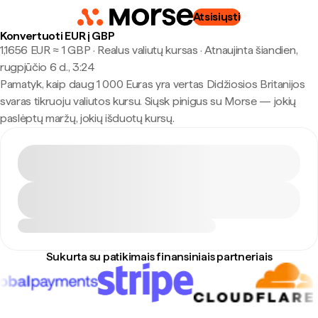
Atsisiųsti
Konvertuoti EUR į GBP
1,1656 EUR ≈ 1 GBP · Realus valiutų kursas
·
Atnaujinta šiandien,
rugpjūčio 6 d., 3:24
Pamatyk, kaip daug 1 000 Euras yra vertas Didžiosios Britanijos
svaras tikruoju valiutos kursu. Siųsk pinigus su Morse — jokių
paslėptų maržų, jokių išduotų kursų.
Sukurta su patikimais finansiniais partneriais