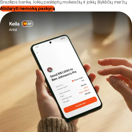
Brazilijos banką. Jokių paslėptų mokesčių ir jokių šlykščių maržų.
Atidaryti nemoką paskyrą