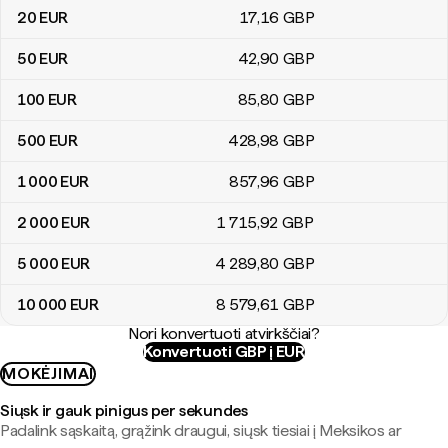
20
EUR
17
,16
GBP
50
EUR
42
,90
GBP
100
EUR
85
,80
GBP
500
EUR
428
,98
GBP
1 000
EUR
857
,96
GBP
2 000
EUR
1 715
,92
GBP
5 000
EUR
4 289
,80
GBP
10 000
EUR
8 579
,61
GBP
Nori konvertuoti atvirkščiai?
Konvertuoti GBP į EUR
MOKĖJIMAI
Siųsk ir gauk pinigus per sekundes
Padalink sąskaitą, grąžink draugui, siųsk tiesiai į Meksikos ar