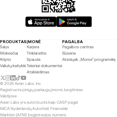
PRODUKTAS
ĮMONĖ
PAGALBA
Šalys
Karjera
Pagalbos centras
Mokesčiai
Tinklaraštis
Būsena
Kripto
Spauda
Atsisiųsk „Morse" programėlę
Valiutų keityklė
Teisiniai dokumentai
Atskleidimas
© 2026 Avian Labs, Inc
Registruota pinigų paslaugų įmonė Jungtinėse
Valstijose
Avian Labs yra autorizuota kaip CASP pagal
MiCA Nyderlandų Autoriteit Financiële
Markten (AFM) (registracijos numeris