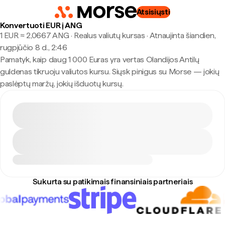
Atsisiųsti
Konvertuoti EUR į ANG
1 EUR ≈ 2,0667 ANG · Realus valiutų kursas
·
Atnaujinta šiandien,
rugpjūčio 8 d., 2:46
Pamatyk, kaip daug 1 000 Euras yra vertas Olandijos Antilų
guldenas tikruoju valiutos kursu. Siųsk pinigus su Morse — jokių
paslėptų maržų, jokių išduotų kursų.
Sukurta su patikimais finansiniais partneriais