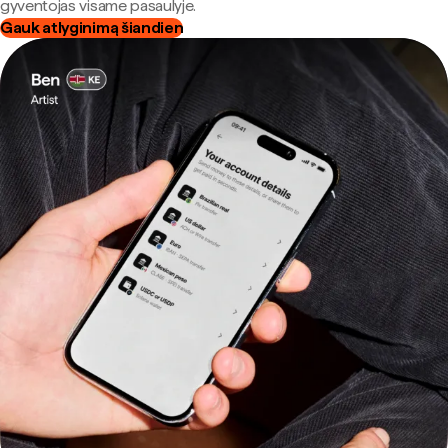
gyventojas visame pasaulyje.
Gauk atlyginimą šiandien