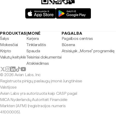
PRODUKTAS
ĮMONĖ
PAGALBA
Šalys
Karjera
Pagalbos centras
Mokesčiai
Tinklaraštis
Būsena
Kripto
Spauda
Atsisiųsk „Morse" programėlę
Valiutų keityklė
Teisiniai dokumentai
Atskleidimas
© 2026 Avian Labs, Inc
Registruota pinigų paslaugų įmonė Jungtinėse
Valstijose
Avian Labs yra autorizuota kaip CASP pagal
MiCA Nyderlandų Autoriteit Financiële
Markten (AFM) (registracijos numeris
41000005).