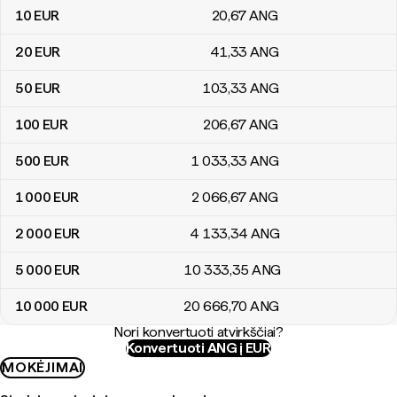
10
EUR
20
,67
ANG
20
EUR
41
,33
ANG
50
EUR
103
,33
ANG
100
EUR
206
,67
ANG
500
EUR
1 033
,33
ANG
1 000
EUR
2 066
,67
ANG
2 000
EUR
4 133
,34
ANG
5 000
EUR
10 333
,35
ANG
10 000
EUR
20 666
,70
ANG
Nori konvertuoti atvirkščiai?
Konvertuoti ANG į EUR
MOKĖJIMAI