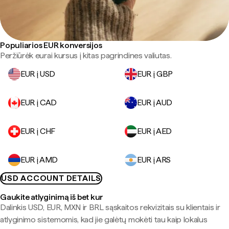
Populiarios EUR konversijos
Peržiūrėk eurai kursus į kitas pagrindines valiutas.
EUR į USD
EUR į GBP
EUR į CAD
EUR į AUD
EUR į CHF
EUR į AED
EUR į AMD
EUR į ARS
USD ACCOUNT DETAILS
Gaukite atlyginimą iš bet kur
Dalinkis USD, EUR, MXN ir BRL sąskaitos rekvizitais su klientais ir
atlyginimo sistemomis, kad jie galėtų mokėti tau kaip lokalus