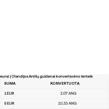
eurai į Olandijos Antilų guldenai konvertavimo lentelė
SUMA
KONVERTUOTA
eurai į Olandijos Antilų guldenai konvertavimo lentelė
1
EUR
2
,07
ANG
5
EUR
10
,33
ANG