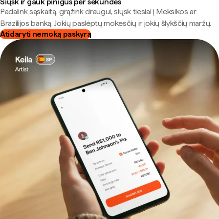
Siųsk ir gauk pinigus per sekundes
Padalink sąskaitą, grąžink draugui, siųsk tiesiai į Meksikos ar
Brazilijos banką. Jokių paslėptų mokesčių ir jokių šlykščių maržų.
Atidaryti nemoką paskyrą