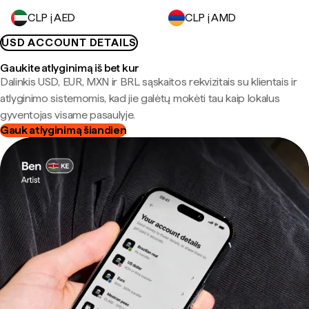
CLP į AED
CLP į AMD
USD ACCOUNT DETAILS
Gaukite atlyginimą iš bet kur
Dalinkis USD, EUR, MXN ir BRL sąskaitos rekvizitais su klientais ir
atlyginimo sistemomis, kad jie galėtų mokėti tau kaip lokalus
gyventojas visame pasaulyje.
Gauk atlyginimą šiandien