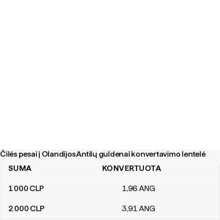
Čilės pesai į Olandijos Antilų guldenai konvertavimo lentelė
SUMA
KONVERTUOTA
Čilės pesai į Olandijos Antilų guldenai konvertavimo lentelė
1 000
CLP
1
,96
ANG
2 000
CLP
3
,91
ANG