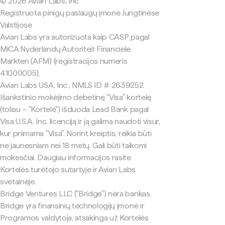
© 2026 Avian Labs, Inc
Registruota pinigų paslaugų įmonė Jungtinėse
Valstijose
Avian Labs yra autorizuota kaip CASP pagal
MiCA Nyderlandų Autoriteit Financiële
Markten (AFM) (registracijos numeris
41000005).
Avian Labs USA, Inc., NMLS ID # 2639252
Išankstinio mokėjimo debetinę "Visa" kortelę
(toliau – "Kortelė") išduoda Lead Bank pagal
Visa U.S.A. Inc. licenciją ir ją galima naudoti visur,
kur priimama "Visa". Norint kreiptis, reikia būti
ne jaunesniam nei 18 metų. Gali būti taikomi
mokesčiai. Daugiau informacijos rasite
Kortelės turėtojo sutartyje ir Avian Labs
svetainėje.
Bridge Ventures LLC ("Bridge") nėra bankas.
Bridge yra finansinių technologijų įmonė ir
Programos valdytoja, atsakinga už Kortelės