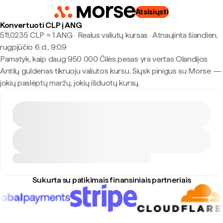
Atsisiųsti
Konvertuoti CLP į ANG
511,0235 CLP ≈ 1 ANG · Realus valiutų kursas
·
Atnaujinta šiandien,
rugpjūčio 6 d., 9:09
Pamatyk, kaip daug 950 000 Čilės pesas yra vertas Olandijos
Antilų guldenas tikruoju valiutos kursu. Siųsk pinigus su Morse —
jokių paslėptų maržų, jokių išduotų kursų.
Sukurta su patikimais finansiniais partneriais