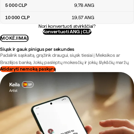
5 000
CLP
9
,78
ANG
10 000
CLP
19
,57
ANG
Nori konvertuoti atvirkščiai?
Konvertuoti ANG į CLP
MOKĖJIMAI
Siųsk ir gauk pinigus per sekundes
Padalink sąskaitą, grąžink draugui, siųsk tiesiai į Meksikos ar
Brazilijos banką. Jokių paslėptų mokesčių ir jokių šlykščių maržų.
Atidaryti nemoką paskyrą