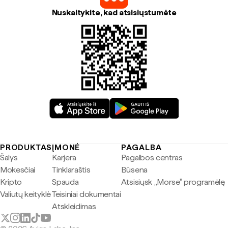
Nuskaitykite, kad atsisiųstumėte
PRODUKTAS
ĮMONĖ
PAGALBA
Šalys
Karjera
Pagalbos centras
Mokesčiai
Tinklaraštis
Būsena
Kripto
Spauda
Atsisiųsk „Morse" programėlę
Valiutų keityklė
Teisiniai dokumentai
Atskleidimas