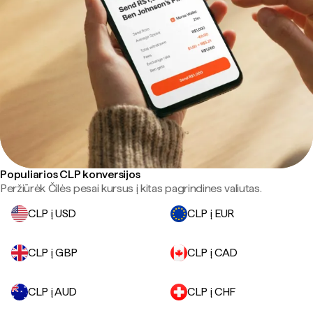
Populiarios CLP konversijos
Peržiūrėk Čilės pesai kursus į kitas pagrindines valiutas.
CLP į USD
CLP į EUR
CLP į GBP
CLP į CAD
CLP į AUD
CLP į CHF