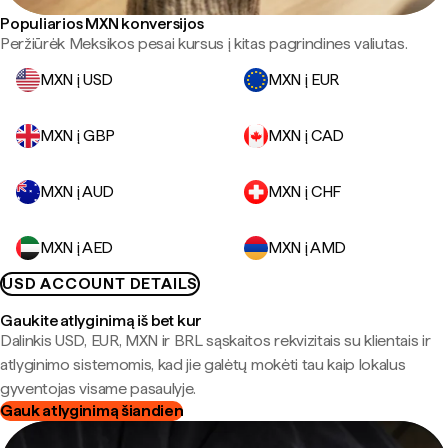
Populiarios MXN konversijos
Peržiūrėk Meksikos pesai kursus į kitas pagrindines valiutas.
MXN į USD
MXN į EUR
MXN į GBP
MXN į CAD
MXN į AUD
MXN į CHF
MXN į AED
MXN į AMD
USD ACCOUNT DETAILS
Gaukite atlyginimą iš bet kur
Dalinkis USD, EUR, MXN ir BRL sąskaitos rekvizitais su klientais ir
atlyginimo sistemomis, kad jie galėtų mokėti tau kaip lokalus
gyventojas visame pasaulyje.
Gauk atlyginimą šiandien