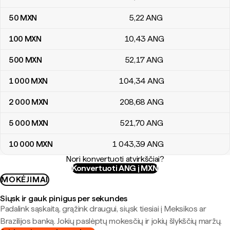
50
MXN
5
,22
ANG
100
MXN
10
,43
ANG
500
MXN
52
,17
ANG
1 000
MXN
104
,34
ANG
2 000
MXN
208
,68
ANG
5 000
MXN
521
,70
ANG
10 000
MXN
1 043
,39
ANG
Nori konvertuoti atvirkščiai?
Konvertuoti ANG į MXN
MOKĖJIMAI
Siųsk ir gauk pinigus per sekundes
Padalink sąskaitą, grąžink draugui, siųsk tiesiai į Meksikos ar
Brazilijos banką. Jokių paslėptų mokesčių ir jokių šlykščių maržų.