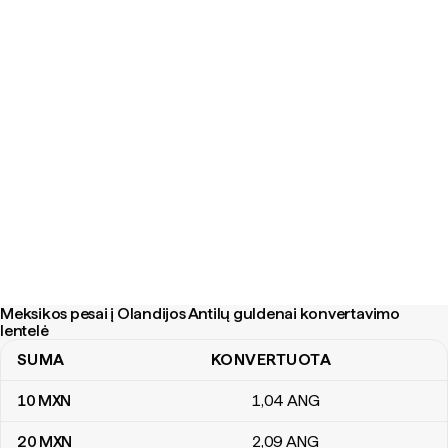
Meksikos pesai į Olandijos Antilų guldenai konvertavimo
lentelė
SUMA
KONVERTUOTA
Meksikos pesai į Olandijos Antilų guldenai konvertavimo lentelė
10
MXN
1
,04
ANG
20
MXN
2
,09
ANG