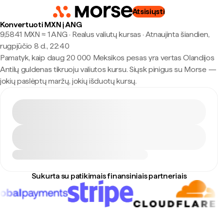
Atsisiųsti
Konvertuoti MXN į ANG
9,5841 MXN ≈ 1 ANG · Realus valiutų kursas
·
Atnaujinta šiandien,
rugpjūčio 8 d., 22:40
Pamatyk, kaip daug 20 000 Meksikos pesas yra vertas Olandijos
Antilų guldenas tikruoju valiutos kursu. Siųsk pinigus su Morse —
jokių paslėptų maržų, jokių išduotų kursų.
Sukurta su patikimais finansiniais partneriais