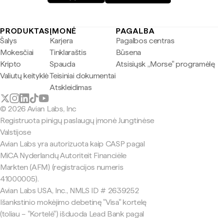
PRODUKTAS
ĮMONĖ
PAGALBA
Šalys
Karjera
Pagalbos centras
Mokesčiai
Tinklaraštis
Būsena
Kripto
Spauda
Atsisiųsk „Morse" programėlę
Valiutų keityklė
Teisiniai dokumentai
Atskleidimas
© 2026 Avian Labs, Inc
Registruota pinigų paslaugų įmonė Jungtinėse
Valstijose
Avian Labs yra autorizuota kaip CASP pagal
MiCA Nyderlandų Autoriteit Financiële
Markten (AFM) (registracijos numeris
41000005).
Avian Labs USA, Inc., NMLS ID # 2639252
Išankstinio mokėjimo debetinę "Visa" kortelę
(toliau – "Kortelė") išduoda Lead Bank pagal