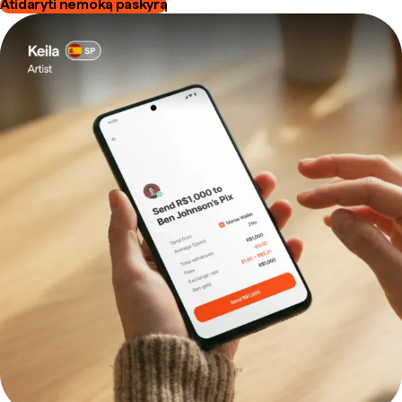
Atidaryti nemoką paskyrą