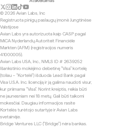
Atskleidimas
© 2026 Avian Labs, Inc
Registruota pinigų paslaugų įmonė Jungtinėse
Valstijose
Avian Labs yra autorizuota kaip CASP pagal
MiCA Nyderlandų Autoriteit Financiële
Markten (AFM) (registracijos numeris
41000005).
Avian Labs USA, Inc., NMLS ID # 2639252
Išankstinio mokėjimo debetinę "Visa" kortelę
(toliau – "Kortelė") išduoda Lead Bank pagal
Visa U.S.A. Inc. licenciją ir ją galima naudoti visur,
kur priimama "Visa". Norint kreiptis, reikia būti
ne jaunesniam nei 18 metų. Gali būti taikomi
mokesčiai. Daugiau informacijos rasite
Kortelės turėtojo sutartyje ir Avian Labs
svetainėje.
Bridge Ventures LLC ("Bridge") nėra bankas.