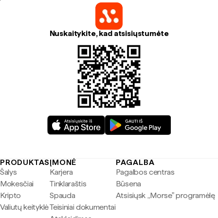
Nuskaitykite, kad atsisiųstumėte
PRODUKTAS
ĮMONĖ
PAGALBA
Šalys
Karjera
Pagalbos centras
Mokesčiai
Tinklaraštis
Būsena
Kripto
Spauda
Atsisiųsk „Morse" programėlę
Valiutų keityklė
Teisiniai dokumentai