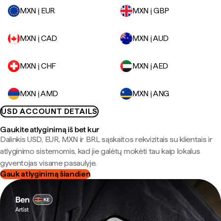
MXN į EUR
MXN į GBP
MXN į CAD
MXN į AUD
MXN į CHF
MXN į AED
MXN į AMD
MXN į ANG
USD ACCOUNT DETAILS
Gaukite atlyginimą iš bet kur
Dalinkis USD, EUR, MXN ir BRL sąskaitos rekvizitais su klientais ir
atlyginimo sistemomis, kad jie galėtų mokėti tau kaip lokalus
gyventojas visame pasaulyje.
Gauk atlyginimą šiandien