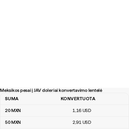
Meksikos pesai į JAV doleriai konvertavimo lentelė
SUMA
KONVERTUOTA
Meksikos pesai į JAV doleriai konvertavimo lentelė
20
MXN
1
,16
USD
50
MXN
2
,91
USD