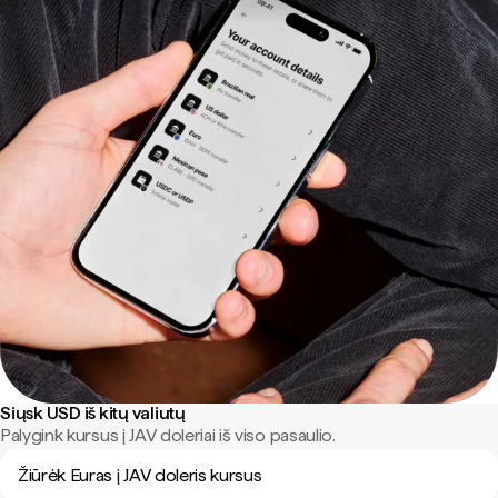
Siųsk USD iš kitų valiutų
Palygink kursus į JAV doleriai iš viso pasaulio.
Žiūrėk Euras į JAV doleris kursus