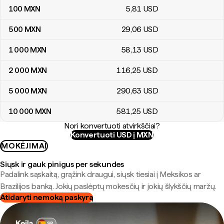
100
MXN
5
,81
USD
500
MXN
29
,06
USD
1 000
MXN
58
,13
USD
2 000
MXN
116
,25
USD
5 000
MXN
290
,63
USD
10 000
MXN
581
,25
USD
Nori konvertuoti atvirkščiai?
Konvertuoti USD į MXN
MOKĖJIMAI
Siųsk ir gauk pinigus per sekundes
Padalink sąskaitą, grąžink draugui, siųsk tiesiai į Meksikos ar
Brazilijos banką. Jokių paslėptų mokesčių ir jokių šlykščių maržų.
Atidaryti nemoką paskyrą