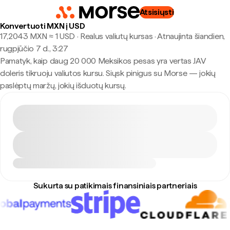
Atsisiųsti
Konvertuoti MXN į USD
17,2043 MXN ≈ 1 USD · Realus valiutų kursas
·
Atnaujinta šiandien,
rugpjūčio 7 d., 3:27
Pamatyk, kaip daug 20 000 Meksikos pesas yra vertas JAV
doleris tikruoju valiutos kursu. Siųsk pinigus su Morse — jokių
paslėptų maržų, jokių išduotų kursų.
Sukurta su patikimais finansiniais partneriais