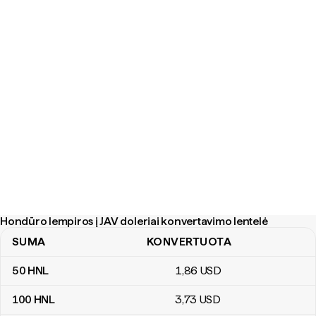
Hondūro lempiros į JAV doleriai konvertavimo lentelė
SUMA
KONVERTUOTA
Hondūro lempiros į JAV doleriai konvertavimo lentelė
50
HNL
1
,86
USD
100
HNL
3
,73
USD