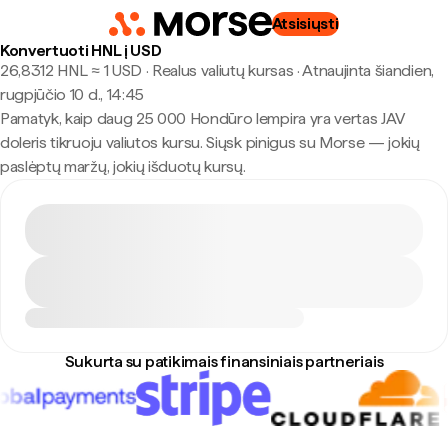
Atsisiųsti
Konvertuoti HNL į USD
26,8312 HNL ≈ 1 USD · Realus valiutų kursas
·
Atnaujinta šiandien,
rugpjūčio 10 d., 14:45
Pamatyk, kaip daug 25 000 Hondūro lempira yra vertas JAV
doleris tikruoju valiutos kursu. Siųsk pinigus su Morse — jokių
paslėptų maržų, jokių išduotų kursų.
Sukurta su patikimais finansiniais partneriais