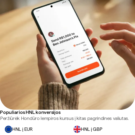
Populiarios HNL konversijos
Peržiūrėk Hondūro lempiros kursus į kitas pagrindines valiutas.
HNL į EUR
HNL į GBP