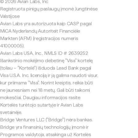
© 2026 Avian Labs, Inc
Registruota pinigų paslaugų įmonė Jungtinėse
Valstijose
Avian Labs yra autorizuota kaip CASP pagal
MiCA Nyderlandų Autoriteit Financiële
Markten (AFM) (registracijos numeris
41000005).
Avian Labs USA, Inc., NMLS ID # 2639252
Išankstinio mokėjimo debetinę "Visa" kortelę
(toliau – "Kortelė") išduoda Lead Bank pagal
Visa U.S.A. Inc. licenciją ir ją galima naudoti visur,
kur priimama "Visa". Norint kreiptis, reikia būti
ne jaunesniam nei 18 metų. Gali būti taikomi
mokesčiai. Daugiau informacijos rasite
Kortelės turėtojo sutartyje ir Avian Labs
svetainėje.
Bridge Ventures LLC ("Bridge") nėra bankas.
Bridge yra finansinių technologijų įmonė ir
Programos valdytoja, atsakinga už Kortelės