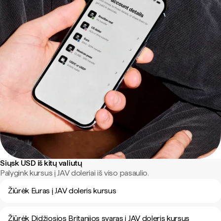
Siųsk USD iš kitų valiutų
Palygink kursus į JAV doleriai iš viso pasaulio.
Žiūrėk Euras į JAV doleris kursus
Žiūrėk Didžiosios Britanijos svaras į JAV doleris kursus