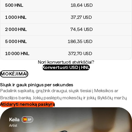
500
HNL
18
,64
USD
1 000
HNL
37
,27
USD
2 000
HNL
74
,54
USD
5 000
HNL
186
,35
USD
10 000
HNL
372
,70
USD
Nori konvertuoti atvirkščiai?
Konvertuoti USD į HNL
MOKĖJIMAI
Siųsk ir gauk pinigus per sekundes
Padalink sąskaitą, grąžink draugui, siųsk tiesiai į Meksikos ar
Brazilijos banką. Jokių paslėptų mokesčių ir jokių šlykščių maržų.
Atidaryti nemoką paskyrą