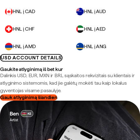
HNL į CAD
HNL į AUD
HNL į CHF
HNL į AED
HNL į AMD
HNL į ANG
USD ACCOUNT DETAILS
Gaukite atlyginimą iš bet kur
Dalinkis USD, EUR, MXN ir BRL sąskaitos rekvizitais su klientais ir
atlyginimo sistemomis, kad jie galėtų mokėti tau kaip lokalus
gyventojas visame pasaulyje.
Gauk atlyginimą šiandien