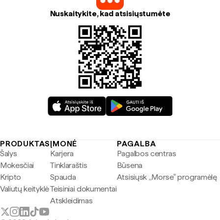
Nuskaitykite, kad atsisiųstumėte
PRODUKTAS
ĮMONĖ
PAGALBA
Šalys
Karjera
Pagalbos centras
Mokesčiai
Tinklaraštis
Būsena
Kripto
Spauda
Atsisiųsk „Morse" programėlę
Valiutų keityklė
Teisiniai dokumentai
Atskleidimas