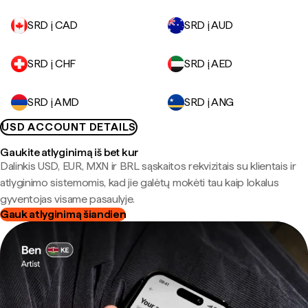
SRD į CAD
SRD į AUD
SRD į CHF
SRD į AED
SRD į AMD
SRD į ANG
USD ACCOUNT DETAILS
Gaukite atlyginimą iš bet kur
Dalinkis USD, EUR, MXN ir BRL sąskaitos rekvizitais su klientais ir
atlyginimo sistemomis, kad jie galėtų mokėti tau kaip lokalus
gyventojas visame pasaulyje.
Gauk atlyginimą šiandien