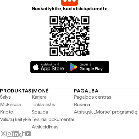
Nuskaitykite, kad atsisiųstumėte
PRODUKTAS
ĮMONĖ
PAGALBA
Šalys
Karjera
Pagalbos centras
Mokesčiai
Tinklaraštis
Būsena
Kripto
Spauda
Atsisiųsk „Morse" programėlę
Valiutų keityklė
Teisiniai dokumentai
Atskleidimas