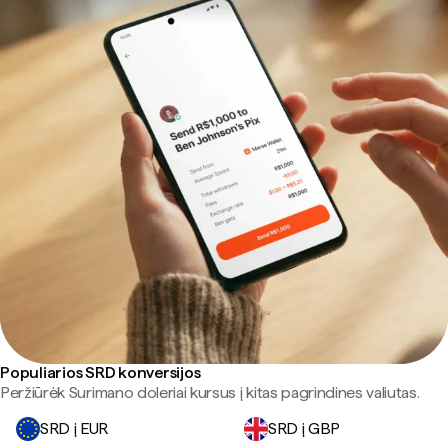
Populiarios SRD konversijos
Peržiūrėk Surimano doleriai kursus į kitas pagrindines valiutas.
SRD į EUR
SRD į GBP