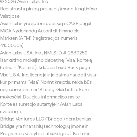
© 2026 Avian Labs, Inc
Registruota pinigų paslaugų įmonė Jungtinėse
Valstijose
Avian Labs yra autorizuota kaip CASP pagal
MiCA Nyderlandų Autoriteit Financiële
Markten (AFM) (registracijos numeris
41000005).
Avian Labs USA, Inc., NMLS ID # 2639252
Išankstinio mokėjimo debetinę "Visa" kortelę
(toliau – "Kortelė") išduoda Lead Bank pagal
Visa U.S.A. Inc. licenciją ir ją galima naudoti visur,
kur priimama "Visa". Norint kreiptis, reikia būti
ne jaunesniam nei 18 metų. Gali būti taikomi
mokesčiai. Daugiau informacijos rasite
Kortelės turėtojo sutartyje ir Avian Labs
svetainėje.
Bridge Ventures LLC ("Bridge") nėra bankas.
Bridge yra finansinių technologijų įmonė ir
Programos valdytoja, atsakinga už Kortelės