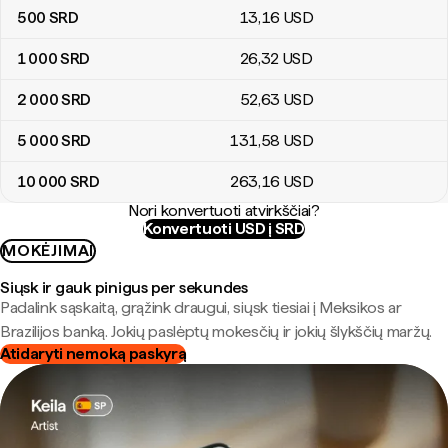
500
SRD
13
,16
USD
1 000
SRD
26
,32
USD
2 000
SRD
52
,63
USD
5 000
SRD
131
,58
USD
10 000
SRD
263
,16
USD
Nori konvertuoti atvirkščiai?
Konvertuoti USD į SRD
MOKĖJIMAI
Siųsk ir gauk pinigus per sekundes
Padalink sąskaitą, grąžink draugui, siųsk tiesiai į Meksikos ar
Brazilijos banką. Jokių paslėptų mokesčių ir jokių šlykščių maržų.
Atidaryti nemoką paskyrą