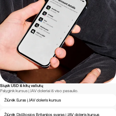
Siųsk USD iš kitų valiutų
Palygink kursus į JAV doleriai iš viso pasaulio.
Žiūrėk Euras į JAV doleris kursus
Žiūrėk Didžiosios Britanijos svaras į JAV doleris kursus