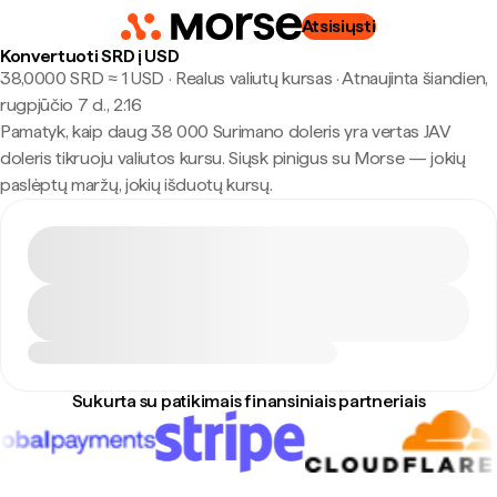
Atsisiųsti
Konvertuoti SRD į USD
38,0000 SRD ≈ 1 USD · Realus valiutų kursas
·
Atnaujinta šiandien,
rugpjūčio 7 d., 2:16
Pamatyk, kaip daug 38 000 Surimano doleris yra vertas JAV
doleris tikruoju valiutos kursu. Siųsk pinigus su Morse — jokių
paslėptų maržų, jokių išduotų kursų.
Sukurta su patikimais finansiniais partneriais