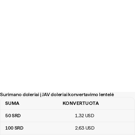
Surimano doleriai į JAV doleriai konvertavimo lentelė
SUMA
KONVERTUOTA
Surimano doleriai į JAV doleriai konvertavimo lentelė
50
SRD
1
,32
USD
100
SRD
2
,63
USD