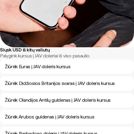
Siųsk USD iš kitų valiutų
Palygink kursus į JAV doleriai iš viso pasaulio.
Žiūrėk Euras į JAV doleris kursus
Žiūrėk Didžiosios Britanijos svaras į JAV doleris kursus
Žiūrėk Olandijos Antilų guldenas į JAV doleris kursus
Žiūrėk Arubos guldenas į JAV doleris kursus
Žiūrėk Barbadoso doleris į JAV doleris kursus