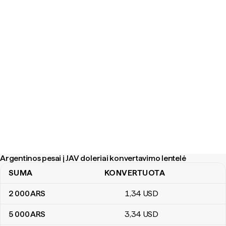
Argentinos pesai į JAV doleriai konvertavimo lentelė
SUMA
KONVERTUOTA
Argentinos pesai į JAV doleriai konvertavimo lentelė
2 000
ARS
1
,34
USD
5 000
ARS
3
,34
USD