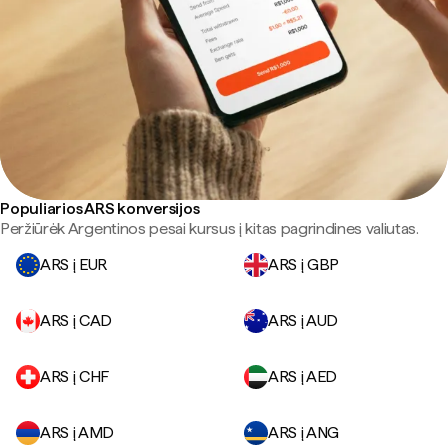
Populiarios ARS konversijos
Peržiūrėk Argentinos pesai kursus į kitas pagrindines valiutas.
ARS į EUR
ARS į GBP
ARS į CAD
ARS į AUD
ARS į CHF
ARS į AED
ARS į AMD
ARS į ANG