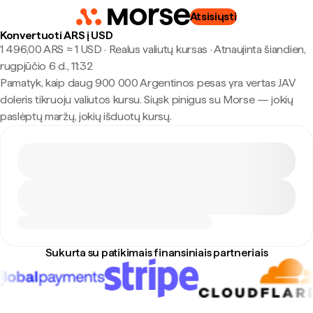
Atsisiųsti
Konvertuoti ARS į USD
1 496,00 ARS ≈ 1 USD · Realus valiutų kursas
·
Atnaujinta šiandien,
rugpjūčio 6 d., 11:32
Pamatyk, kaip daug 900 000 Argentinos pesas yra vertas JAV
doleris tikruoju valiutos kursu. Siųsk pinigus su Morse — jokių
paslėptų maržų, jokių išduotų kursų.
Sukurta su patikimais finansiniais partneriais