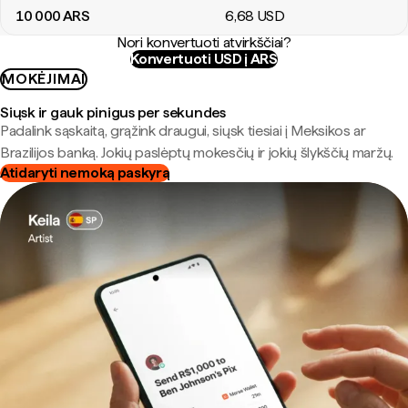
10 000
ARS
6
,68
USD
Nori konvertuoti atvirkščiai?
Konvertuoti USD į ARS
MOKĖJIMAI
Siųsk ir gauk pinigus per sekundes
Padalink sąskaitą, grąžink draugui, siųsk tiesiai į Meksikos ar
Brazilijos banką. Jokių paslėptų mokesčių ir jokių šlykščių maržų.
Atidaryti nemoką paskyrą