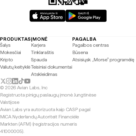
PRODUKTAS
ĮMONĖ
PAGALBA
Šalys
Karjera
Pagalbos centras
Mokesčiai
Tinklaraštis
Būsena
Kripto
Spauda
Atsisiųsk „Morse" programėlę
Valiutų keityklė
Teisiniai dokumentai
Atskleidimas
© 2026 Avian Labs, Inc
Registruota pinigų paslaugų įmonė Jungtinėse
Valstijose
Avian Labs yra autorizuota kaip CASP pagal
MiCA Nyderlandų Autoriteit Financiële
Markten (AFM) (registracijos numeris
41000005).