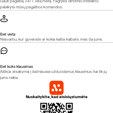
Gauk pagalbą 24/7, visą metą. Pagrįsta dirbtinio intelekto,
palaikyta mūsų pagalbos komandos.
Bet vieta
Nesvarbu, kur gyvenate ar kokia kalba kalbate, mes čia jums.
Bet koks klausimas
Aiškūs atsakymai į dažniausiai užduodamus klausimus, kai tik jų
jums reikia.
Nuskaitykite, kad atsisiųstumėte