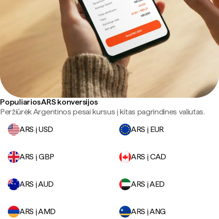
Populiarios ARS konversijos
Peržiūrėk Argentinos pesai kursus į kitas pagrindines valiutas.
ARS į USD
ARS į EUR
ARS į GBP
ARS į CAD
ARS į AUD
ARS į AED
ARS į AMD
ARS į ANG