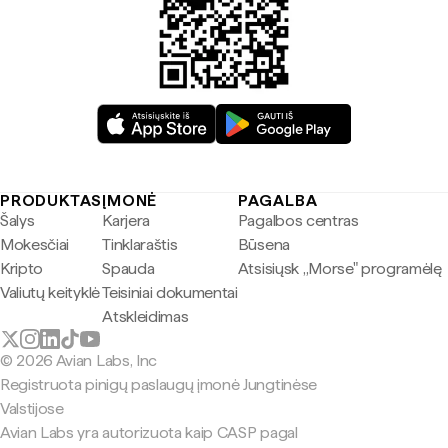
PRODUKTAS
ĮMONĖ
PAGALBA
Šalys
Karjera
Pagalbos centras
Mokesčiai
Tinklaraštis
Būsena
Kripto
Spauda
Atsisiųsk „Morse" programėlę
Valiutų keityklė
Teisiniai dokumentai
Atskleidimas
© 2026 Avian Labs, Inc
Registruota pinigų paslaugų įmonė Jungtinėse
Valstijose
Avian Labs yra autorizuota kaip CASP pagal