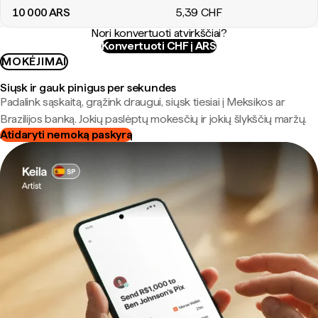
10 000
ARS
5
,39
CHF
Nori konvertuoti atvirkščiai?
Konvertuoti CHF į ARS
MOKĖJIMAI
Siųsk ir gauk pinigus per sekundes
Padalink sąskaitą, grąžink draugui, siųsk tiesiai į Meksikos ar
Brazilijos banką. Jokių paslėptų mokesčių ir jokių šlykščių maržų.
Atidaryti nemoką paskyrą