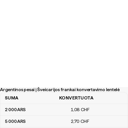
Argentinos pesai į Šveicarijos frankai konvertavimo lentelė
SUMA
KONVERTUOTA
Argentinos pesai į Šveicarijos frankai konvertavimo lentelė
2 000
ARS
1
,08
CHF
5 000
ARS
2
,70
CHF