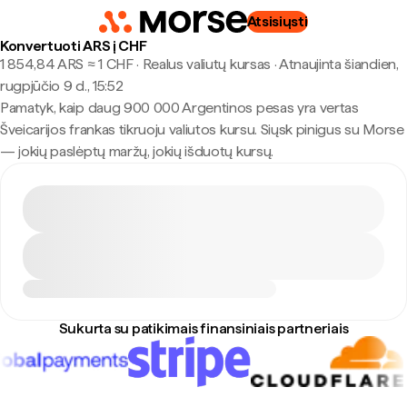
Atsisiųsti
Konvertuoti ARS į CHF
1 854,84 ARS ≈ 1 CHF · Realus valiutų kursas
·
Atnaujinta šiandien,
rugpjūčio 9 d., 15:52
Pamatyk, kaip daug 900 000 Argentinos pesas yra vertas
Šveicarijos frankas tikruoju valiutos kursu. Siųsk pinigus su Morse
— jokių paslėptų maržų, jokių išduotų kursų.
Sukurta su patikimais finansiniais partneriais