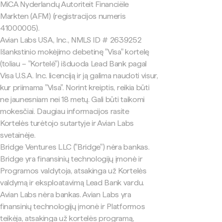
MiCA Nyderlandų Autoriteit Financiële
Markten (AFM) (registracijos numeris
41000005).
Avian Labs USA, Inc., NMLS ID # 2639252
Išankstinio mokėjimo debetinę "Visa" kortelę
(toliau – "Kortelė") išduoda Lead Bank pagal
Visa U.S.A. Inc. licenciją ir ją galima naudoti visur,
kur priimama "Visa". Norint kreiptis, reikia būti
ne jaunesniam nei 18 metų. Gali būti taikomi
mokesčiai. Daugiau informacijos rasite
Kortelės turėtojo sutartyje ir Avian Labs
svetainėje.
Bridge Ventures LLC ("Bridge") nėra bankas.
Bridge yra finansinių technologijų įmonė ir
Programos valdytoja, atsakinga už Kortelės
valdymą ir eksploatavimą Lead Bank vardu.
Avian Labs nėra bankas. Avian Labs yra
finansinių technologijų įmonė ir Platformos
teikėja, atsakinga už kortelės programą,