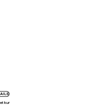
AILS
bet kur