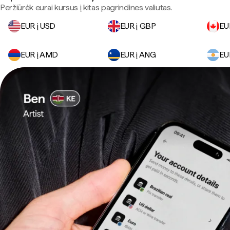
Peržiūrėk eurai kursus į kitas pagrindines valiutas.
EUR į USD
EUR į GBP
EU
EUR į AMD
EUR į ANG
EU