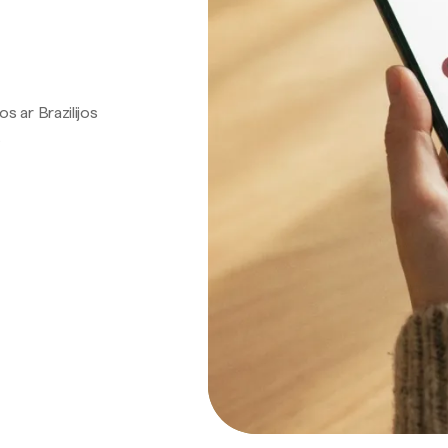
os ar Brazilijos
.