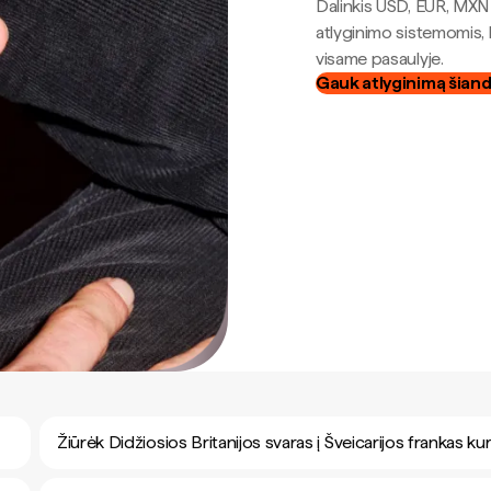
Dalinkis USD, EUR, MXN i
atlyginimo sistemomis, 
visame pasaulyje.
Gauk atlyginimą šian
Žiūrėk Didžiosios Britanijos svaras į Šveicarijos frankas ku