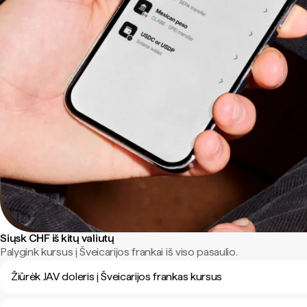
Siųsk CHF iš kitų valiutų
Palygink kursus į Šveicarijos frankai iš viso pasaulio.
Žiūrėk JAV doleris į Šveicarijos frankas kursus