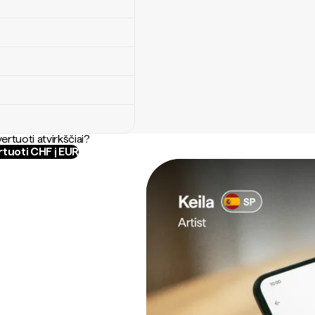
ertuoti atvirkščiai?
tuoti CHF į EUR