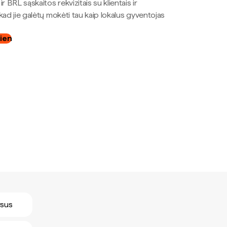
r BRL sąskaitos rekvizitais su klientais ir
kad jie galėtų mokėti tau kaip lokalus gyventojas
dien
rsus