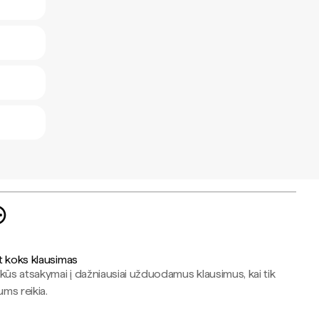
t koks klausimas
kūs atsakymai į dažniausiai užduodamus klausimus, kai tik
jums reikia.