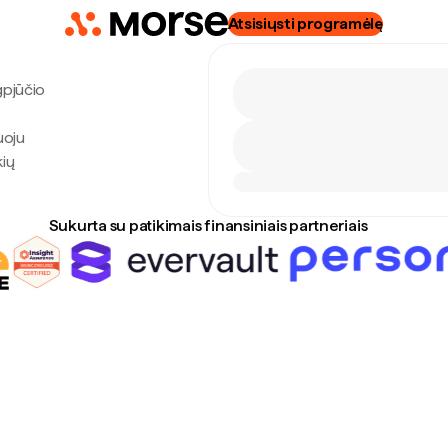
Atsisiųsti programėlę
gpjūčio
uoju
kių
Sukurta su patikimais finansiniais partneriais