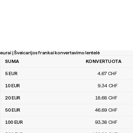
eurai į Šveicarijos frankai konvertavimo lentelė
SUMA
KONVERTUOTA
eurai į Šveicarijos frankai konvertavimo lentelė
5
EUR
4
,67
CHF
10
EUR
9
,34
CHF
20
EUR
18
,68
CHF
50
EUR
46
,69
CHF
100
EUR
93
,38
CHF