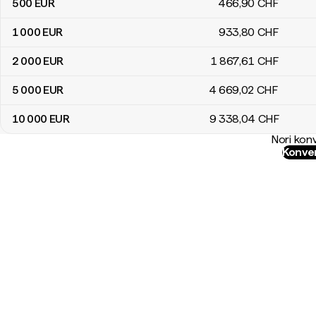
500
EUR
466
,90
CHF
1 000
EUR
933
,80
CHF
2 000
EUR
1 867
,61
CHF
5 000
EUR
4 669
,02
CHF
10 000
EUR
9 338
,04
CHF
Nori konv
Konver