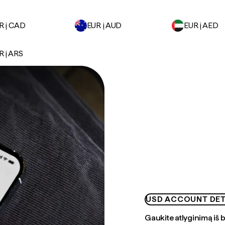
R į CAD
EUR į AUD
EUR į AED
R į ARS
USD ACCOUNT DET
Gaukite atlyginimą iš 