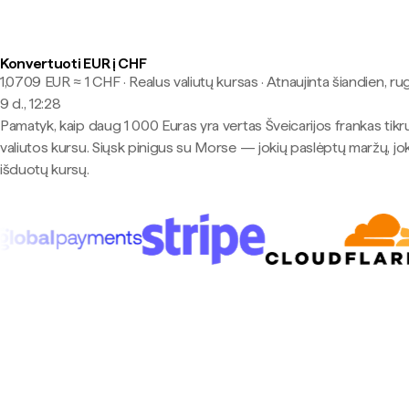
Konvertuoti EUR į CHF
1,0709 EUR ≈ 1 CHF · Realus valiutų kursas
·
Atnaujinta šiandien, ru
9 d., 12:28
Pamatyk, kaip daug 1 000 Euras yra vertas Šveicarijos frankas tikr
valiutos kursu. Siųsk pinigus su Morse — jokių paslėptų maržų, jo
išduotų kursų.