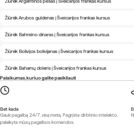
Žiūrėk Argentinos pesas į Šveicarijos frankas kursus
Žiūrėk Arubos guldenas į Šveicarijos frankas kursus
Žiūrėk Bahreino dinaras į Šveicarijos frankas kursus
Žiūrėk Bolivijos bolivijanas į Šveicarijos frankas kursus
Žiūrėk Bahamų doleris į Šveicarijos frankas kursus
Palaikumas, kuriuo galite pasikliauti
Bet kada
B
Gauk pagalbą 24/7, visą metą. Pagrįsta dirbtinio intelekto,
N
palaikyta mūsų pagalbos komandos.