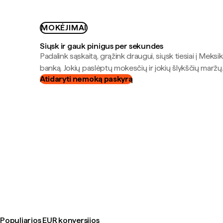
MOKĖJIMAI
Siųsk ir gauk pinigus per sekundes
Padalink sąskaitą, grąžink draugui, siųsk tiesiai į Meksik
banką. Jokių paslėptų mokesčių ir jokių šlykščių maržų
Atidaryti nemoką paskyrą
Populiarios EUR konversijos