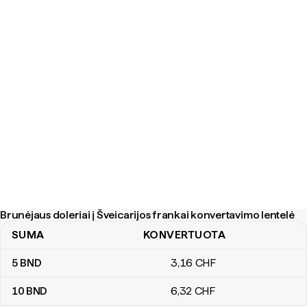
Brunėjaus doleriai į Šveicarijos frankai konvertavimo lentelė
SUMA
KONVERTUOTA
Brunėjaus doleriai į Šveicarijos frankai konvertavimo lentelė
5
BND
3
,16
CHF
10
BND
6
,32
CHF