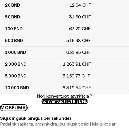
20
BND
12
,64
CHF
50
BND
31
,60
CHF
100
BND
63
,20
CHF
500
BND
315
,98
CHF
1 000
BND
631
,95
CHF
2 000
BND
1 263
,91
CHF
5 000
BND
3 159
,77
CHF
10 000
BND
6 319
,54
CHF
Nori konvertuoti atvirkščiai?
Konvertuoti CHF į BND
MOKĖJIMAI
Siųsk ir gauk pinigus per sekundes
Padalink sąskaitą, grąžink draugui, siųsk tiesiai į Meksikos ar