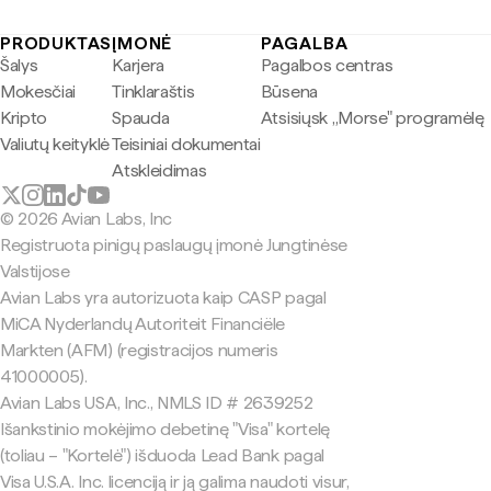
PRODUKTAS
ĮMONĖ
PAGALBA
Šalys
Karjera
Pagalbos centras
Mokesčiai
Tinklaraštis
Būsena
Kripto
Spauda
Atsisiųsk „Morse" programėlę
Valiutų keityklė
Teisiniai dokumentai
Atskleidimas
© 2026 Avian Labs, Inc
Registruota pinigų paslaugų įmonė Jungtinėse
Valstijose
Avian Labs yra autorizuota kaip CASP pagal
MiCA Nyderlandų Autoriteit Financiële
Markten (AFM) (registracijos numeris
41000005).
Avian Labs USA, Inc., NMLS ID # 2639252
Išankstinio mokėjimo debetinę "Visa" kortelę
(toliau – "Kortelė") išduoda Lead Bank pagal
Visa U.S.A. Inc. licenciją ir ją galima naudoti visur,