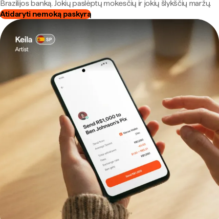
Brazilijos banką. Jokių paslėptų mokesčių ir jokių šlykščių maržų.
Atidaryti nemoką paskyrą