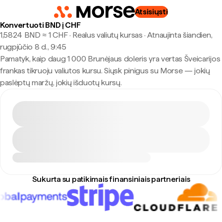
Atsisiųsti
Konvertuoti BND į CHF
1,5824 BND ≈ 1 CHF · Realus valiutų kursas
·
Atnaujinta šiandien,
rugpjūčio 8 d., 9:45
Pamatyk, kaip daug 1 000 Brunėjaus doleris yra vertas Šveicarijos
frankas tikruoju valiutos kursu. Siųsk pinigus su Morse — jokių
paslėptų maržų, jokių išduotų kursų.
Sukurta su patikimais finansiniais partneriais