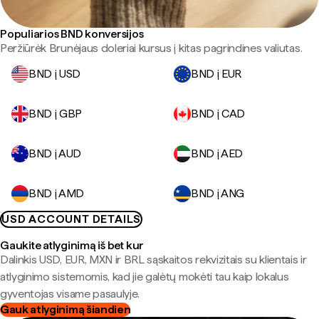
Populiarios BND konversijos
Peržiūrėk Brunėjaus doleriai kursus į kitas pagrindines valiutas.
BND į USD
BND į EUR
BND į GBP
BND į CAD
BND į AUD
BND į AED
BND į AMD
BND į ANG
USD ACCOUNT DETAILS
Gaukite atlyginimą iš bet kur
Dalinkis USD, EUR, MXN ir BRL sąskaitos rekvizitais su klientais ir
atlyginimo sistemomis, kad jie galėtų mokėti tau kaip lokalus
gyventojas visame pasaulyje.
Gauk atlyginimą šiandien