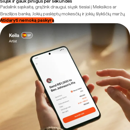
Siųsk ir gauk pinigus per sekundes
Padalink sąskaitą, grąžink draugui, siųsk tiesiai į Meksikos ar
Brazilijos banką. Jokių paslėptų mokesčių ir jokių šlykščių maržų.
Atidaryti nemoką paskyrą