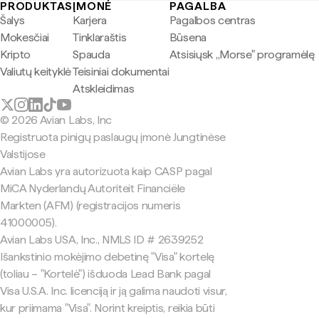
PRODUKTAS
ĮMONĖ
PAGALBA
Šalys
Karjera
Pagalbos centras
Mokesčiai
Tinklaraštis
Būsena
Kripto
Spauda
Atsisiųsk „Morse" programėlę
Valiutų keityklė
Teisiniai dokumentai
Atskleidimas
© 2026 Avian Labs, Inc
Registruota pinigų paslaugų įmonė Jungtinėse
Valstijose
Avian Labs yra autorizuota kaip CASP pagal
MiCA Nyderlandų Autoriteit Financiële
Markten (AFM) (registracijos numeris
41000005).
Avian Labs USA, Inc., NMLS ID # 2639252
Išankstinio mokėjimo debetinę "Visa" kortelę
(toliau – "Kortelė") išduoda Lead Bank pagal
Visa U.S.A. Inc. licenciją ir ją galima naudoti visur,
kur priimama "Visa". Norint kreiptis, reikia būti