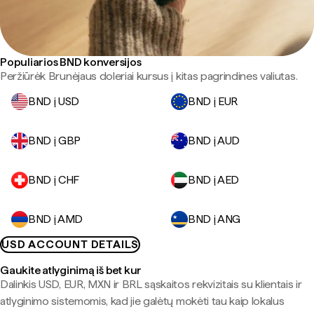
Populiarios BND konversijos
Peržiūrėk Brunėjaus doleriai kursus į kitas pagrindines valiutas.
BND į USD
BND į EUR
BND į GBP
BND į AUD
BND į CHF
BND į AED
BND į AMD
BND į ANG
USD ACCOUNT DETAILS
Gaukite atlyginimą iš bet kur
Dalinkis USD, EUR, MXN ir BRL sąskaitos rekvizitais su klientais ir
atlyginimo sistemomis, kad jie galėtų mokėti tau kaip lokalus