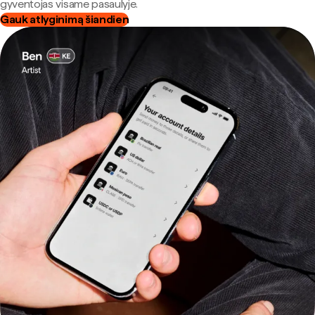
gyventojas visame pasaulyje.
Gauk atlyginimą šiandien