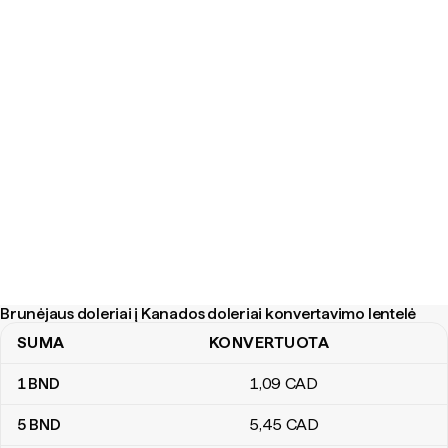
Brunėjaus doleriai į Kanados doleriai konvertavimo lentelė
SUMA
KONVERTUOTA
Brunėjaus doleriai į Kanados doleriai konvertavimo lentelė
1
BND
1
,09
CAD
5
BND
5
,45
CAD