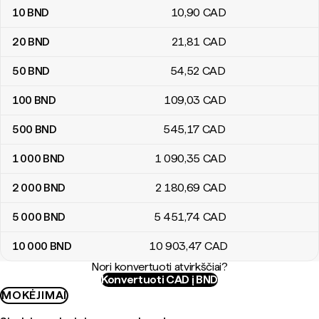
10
BND
10
,90
CAD
20
BND
21
,81
CAD
50
BND
54
,52
CAD
100
BND
109
,03
CAD
500
BND
545
,17
CAD
1 000
BND
1 090
,35
CAD
2 000
BND
2 180
,69
CAD
5 000
BND
5 451
,74
CAD
10 000
BND
10 903
,47
CAD
Nori konvertuoti atvirkščiai?
Konvertuoti CAD į BND
MOKĖJIMAI