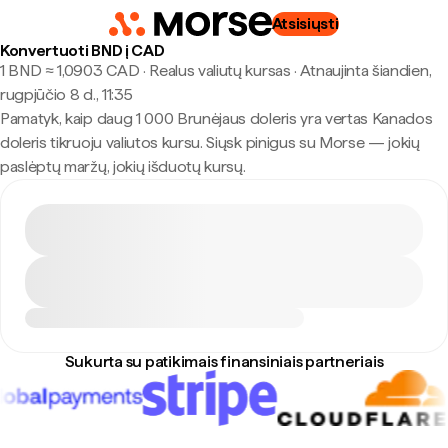
Atsisiųsti
Konvertuoti BND į CAD
1 BND ≈ 1,0903 CAD · Realus valiutų kursas
·
Atnaujinta šiandien,
rugpjūčio 8 d., 11:35
Pamatyk, kaip daug 1 000 Brunėjaus doleris yra vertas Kanados
doleris tikruoju valiutos kursu. Siųsk pinigus su Morse — jokių
paslėptų maržų, jokių išduotų kursų.
Sukurta su patikimais finansiniais partneriais