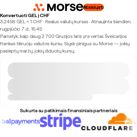
Atsisiųsti
Konvertuoti GEL į CHF
3,2458 GEL ≈ 1 CHF · Realus valiutų kursas
·
Atnaujinta šiandien,
rugpjūčio 7 d., 15:45
Pamatyk, kaip daug 2 700 Gruzijos laris yra vertas Šveicarijos
frankas tikruoju valiutos kursu. Siųsk pinigus su Morse — jokių
paslėptų maržų, jokių išduotų kursų.
Sukurta su patikimais finansiniais partneriais