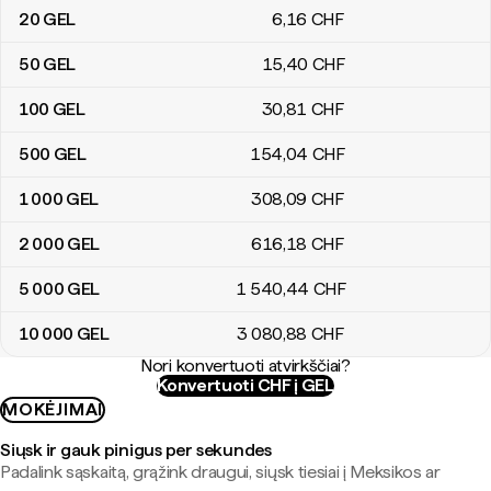
20
GEL
6
,16
CHF
50
GEL
15
,40
CHF
100
GEL
30
,81
CHF
500
GEL
154
,04
CHF
1 000
GEL
308
,09
CHF
2 000
GEL
616
,18
CHF
5 000
GEL
1 540
,44
CHF
10 000
GEL
3 080
,88
CHF
Nori konvertuoti atvirkščiai?
Konvertuoti CHF į GEL
MOKĖJIMAI
Siųsk ir gauk pinigus per sekundes
Padalink sąskaitą, grąžink draugui, siųsk tiesiai į Meksikos ar