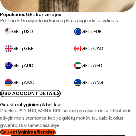
Populiarios GEL konversijos
Peržiūrėk Gruzijos lariai kursus į kitas pagrindines valiutas.
GEL į USD
GEL į EUR
GEL į GBP
GEL į CAD
GEL į AUD
GEL į AED
GEL į AMD
GEL į ANG
USD ACCOUNT DETAILS
Gaukite atlyginimą iš bet kur
Dalinkis USD, EUR, MXN ir BRL sąskaitos rekvizitais su klientais ir
atlyginimo sistemomis, kad jie galėtų mokėti tau kaip lokalus
gyventojas visame pasaulyje.
Gauk atlyginimą šiandien