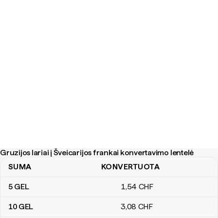
Gruzijos lariai į Šveicarijos frankai konvertavimo lentelė
SUMA
KONVERTUOTA
Gruzijos lariai į Šveicarijos frankai konvertavimo lentelė
5
GEL
1
,54
CHF
10
GEL
3
,08
CHF