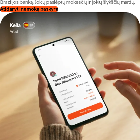
Brazilijos banką. Jokių paslėptų mokesčių ir jokių šlykščių maržų.
Atidaryti nemoką paskyrą