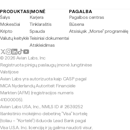
PRODUKTAS
ĮMONĖ
PAGALBA
Šalys
Karjera
Pagalbos centras
Mokesčiai
Tinklaraštis
Būsena
Kripto
Spauda
Atsisiųsk „Morse" programėlę
Valiutų keityklė
Teisiniai dokumentai
Atskleidimas
© 2026 Avian Labs, Inc
Registruota pinigų paslaugų įmonė Jungtinėse
Valstijose
Avian Labs yra autorizuota kaip CASP pagal
MiCA Nyderlandų Autoriteit Financiële
Markten (AFM) (registracijos numeris
41000005).
Avian Labs USA, Inc., NMLS ID # 2639252
Išankstinio mokėjimo debetinę "Visa" kortelę
(toliau – "Kortelė") išduoda Lead Bank pagal
Visa U.S.A. Inc. licenciją ir ją galima naudoti visur,