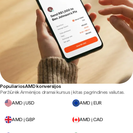
Populiarios AMD konversijos
Peržiūrėk Armėnijos dramai kursus į kitas pagrindines valiutas.
AMD į USD
AMD į EUR
AMD į GBP
AMD į CAD