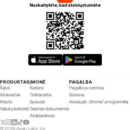
Nuskaitykite, kad atsisiųstumėte
PRODUKTAS
ĮMONĖ
PAGALBA
Šalys
Karjera
Pagalbos centras
Mokesčiai
Tinklaraštis
Būsena
Kripto
Spauda
Atsisiųsk „Morse" programėlę
Valiutų keityklė
Teisiniai dokumentai
Atskleidimas
© 2026 Avian Labs, Inc