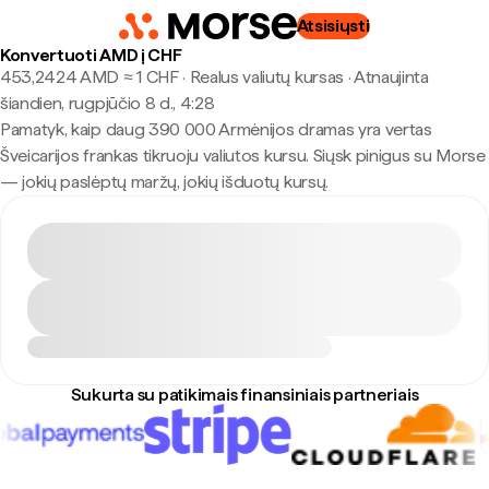
Atsisiųsti
Konvertuoti AMD į CHF
453,2424 AMD ≈ 1 CHF · Realus valiutų kursas
·
Atnaujinta
šiandien, rugpjūčio 8 d., 4:28
Pamatyk, kaip daug 390 000 Armėnijos dramas yra vertas
Šveicarijos frankas tikruoju valiutos kursu. Siųsk pinigus su Morse
— jokių paslėptų maržų, jokių išduotų kursų.
Sukurta su patikimais finansiniais partneriais