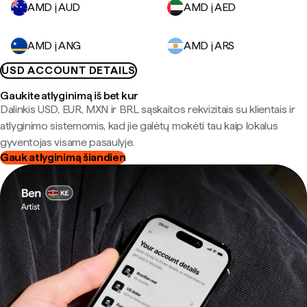
AMD į AUD
AMD į AED
AMD į ANG
AMD į ARS
USD ACCOUNT DETAILS
Gaukite atlyginimą iš bet kur
Dalinkis USD, EUR, MXN ir BRL sąskaitos rekvizitais su klientais ir
atlyginimo sistemomis, kad jie galėtų mokėti tau kaip lokalus
gyventojas visame pasaulyje.
Gauk atlyginimą šiandien