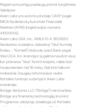
Registruota pinigų paslaugų įmonė Jungtinėse
Valstijose
Avian Labs yra autorizuota kaip CASP pagal
MiCA Nyderlandų Autoriteit Financiële
Markten (AFM) (registracijos numeris
41000005).
Avian Labs USA, Inc., NMLS ID # 2639252
Išankstinio mokėjimo debetinę "Visa" kortelę
(toliau – "Kortelė") išduoda Lead Bank pagal
Visa U.S.A. Inc. licenciją ir ją galima naudoti visur,
kur priimama "Visa". Norint kreiptis, reikia būti
ne jaunesniam nei 18 metų. Gali būti taikomi
mokesčiai. Daugiau informacijos rasite
Kortelės turėtojo sutartyje ir Avian Labs
svetainėje.
Bridge Ventures LLC ("Bridge") nėra bankas.
Bridge yra finansinių technologijų įmonė ir
Programos valdytoja, atsakinga už Kortelės