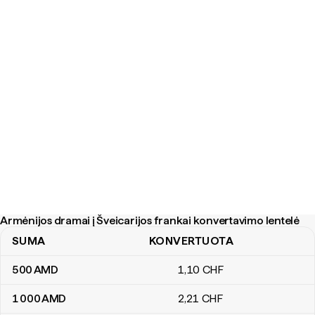
Armėnijos dramai į Šveicarijos frankai konvertavimo lentelė
SUMA
KONVERTUOTA
Armėnijos dramai į Šveicarijos frankai konvertavimo lentelė
500
AMD
1
,10
CHF
1 000
AMD
2
,21
CHF