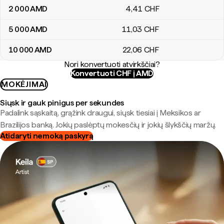
2 000
AMD
4
,41
CHF
5 000
AMD
11
,03
CHF
10 000
AMD
22
,06
CHF
Nori konvertuoti atvirkščiai?
Konvertuoti CHF į AMD
MOKĖJIMAI
Siųsk ir gauk pinigus per sekundes
Padalink sąskaitą, grąžink draugui, siųsk tiesiai į Meksikos ar
Brazilijos banką. Jokių paslėptų mokesčių ir jokių šlykščių maržų.
Atidaryti nemoką paskyrą