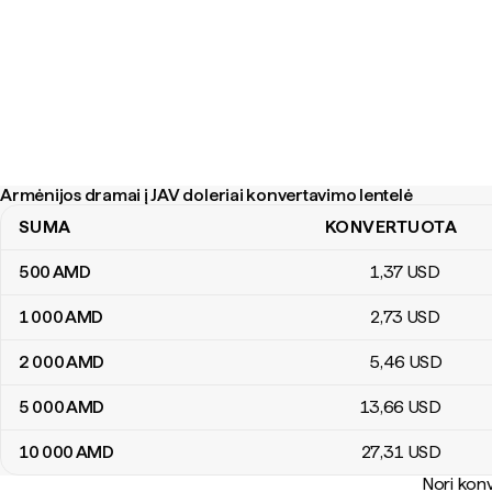
Armėnijos dramai į JAV doleriai konvertavimo lentelė
SUMA
KONVERTUOTA
Armėnijos dramai į JAV doleriai konvertavimo lentelė
500
AMD
1
,37
USD
1 000
AMD
2
,73
USD
2 000
AMD
5
,46
USD
5 000
AMD
13
,66
USD
10 000
AMD
27
,31
USD
Nori konv