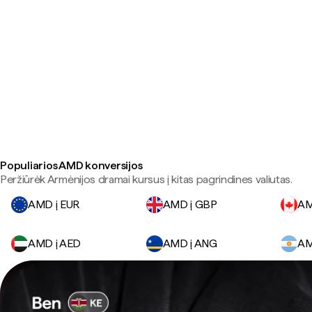
Populiarios AMD konversijos
Peržiūrėk Armėnijos dramai kursus į kitas pagrindines valiutas.
AMD į EUR
AMD į GBP
AM
AMD į AED
AMD į ANG
AM