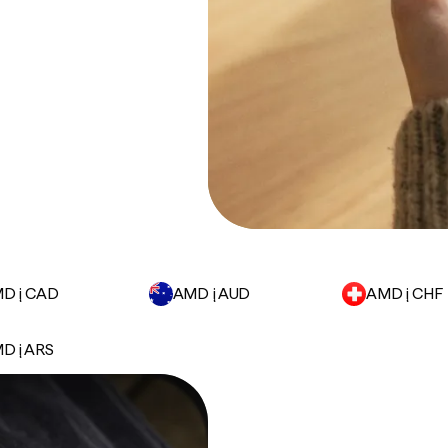
D į CAD
AMD į AUD
AMD į CHF
D į ARS