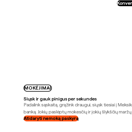
Konver
MOKĖJIMAI
Siųsk ir gauk pinigus per sekundes
Padalink sąskaitą, grąžink draugui, siųsk tiesiai į Meksik
banką. Jokių paslėptų mokesčių ir jokių šlykščių maržų
Atidaryti nemoką paskyrą