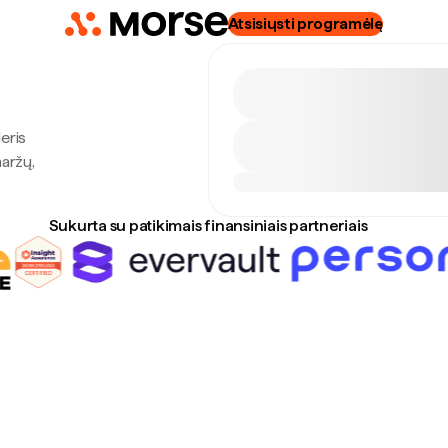
Atsisiųsti programėlę
eris
maržų,
Sukurta su patikimais finansiniais partneriais