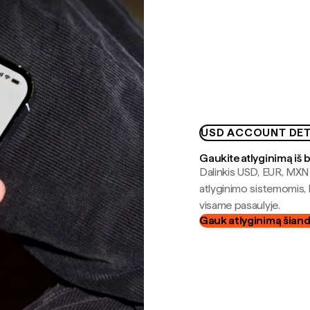
USD ACCOUNT DET
Gaukite atlyginimą iš 
Dalinkis USD, EUR, MXN i
atlyginimo sistemomis, 
visame pasaulyje.
Gauk atlyginimą šian