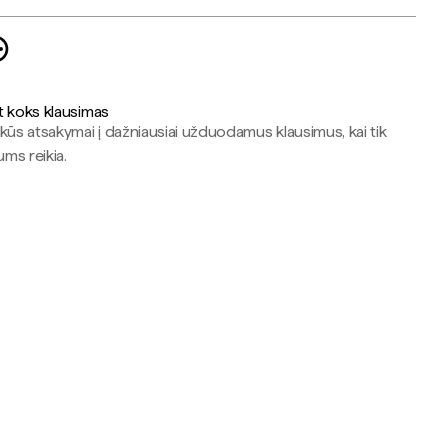
t koks klausimas
kūs atsakymai į dažniausiai užduodamus klausimus, kai tik
jums reikia.