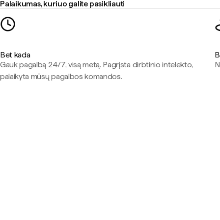
Palaikumas, kuriuo galite pasikliauti
Bet kada
B
Gauk pagalbą 24/7, visą metą. Pagrįsta dirbtinio intelekto,
N
palaikyta mūsų pagalbos komandos.