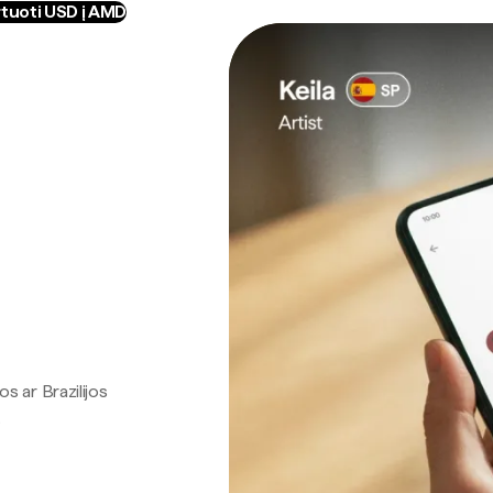
tuoti USD į AMD
os ar Brazilijos
.