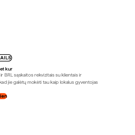
AILS
bet kur
r BRL sąskaitos rekvizitais su klientais ir
kad jie galėtų mokėti tau kaip lokalus gyventojas
dien