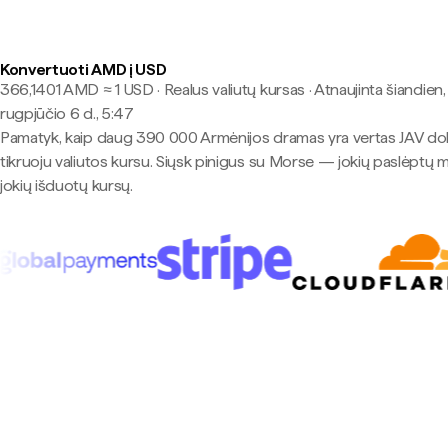
Konvertuoti AMD į USD
366,1401 AMD ≈ 1 USD · Realus valiutų kursas
·
Atnaujinta šiandien,
rugpjūčio 6 d., 5:47
Pamatyk, kaip daug 390 000 Armėnijos dramas yra vertas JAV dol
tikruoju valiutos kursu. Siųsk pinigus su Morse — jokių paslėptų 
jokių išduotų kursų.