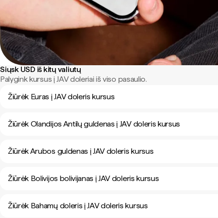
Siųsk USD iš kitų valiutų
Palygink kursus į JAV doleriai iš viso pasaulio.
Žiūrėk Euras į JAV doleris kursus
Žiūrėk Olandijos Antilų guldenas į JAV doleris kursus
Žiūrėk Arubos guldenas į JAV doleris kursus
Žiūrėk Bolivijos bolivijanas į JAV doleris kursus
Žiūrėk Bahamų doleris į JAV doleris kursus