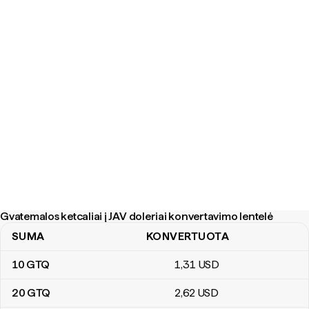
Gvatemalos ketcaliai į JAV doleriai konvertavimo lentelė
SUMA
KONVERTUOTA
Gvatemalos ketcaliai į JAV doleriai konvertavimo lentelė
10
GTQ
1
,31
USD
20
GTQ
2
,62
USD