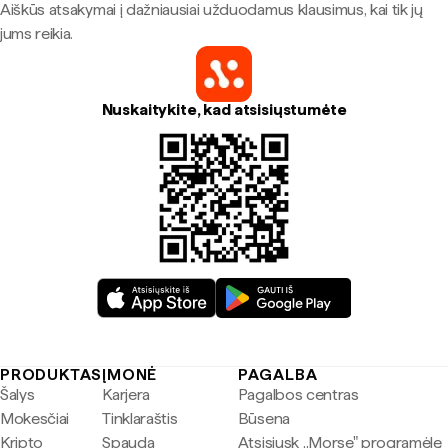
Aiškūs atsakymai į dažniausiai užduodamus klausimus, kai tik jų
jums reikia.
Nuskaitykite, kad atsisiųstumėte
PRODUKTAS
ĮMONĖ
PAGALBA
Šalys
Karjera
Pagalbos centras
Mokesčiai
Tinklaraštis
Būsena
Kripto
Spauda
Atsisiųsk „Morse" programėlę