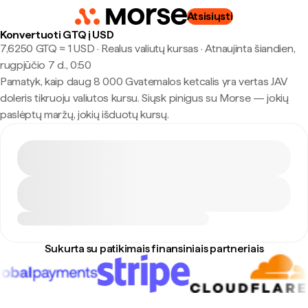
Atsisiųsti
Konvertuoti GTQ į USD
7,6250 GTQ ≈ 1 USD · Realus valiutų kursas
·
Atnaujinta šiandien,
rugpjūčio 7 d., 0:50
Pamatyk, kaip daug 8 000 Gvatemalos ketcalis yra vertas JAV
doleris tikruoju valiutos kursu. Siųsk pinigus su Morse — jokių
paslėptų maržų, jokių išduotų kursų.
Sukurta su patikimais finansiniais partneriais