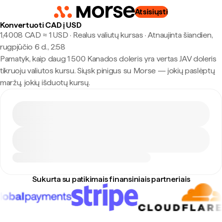
Atsisiųsti
Konvertuoti CAD į USD
1,4008 CAD ≈ 1 USD · Realus valiutų kursas
·
Atnaujinta šiandien,
rugpjūčio 6 d., 2:58
Pamatyk, kaip daug 1 500 Kanados doleris yra vertas JAV doleris
tikruoju valiutos kursu. Siųsk pinigus su Morse — jokių paslėptų
maržų, jokių išduotų kursų.
Sukurta su patikimais finansiniais partneriais