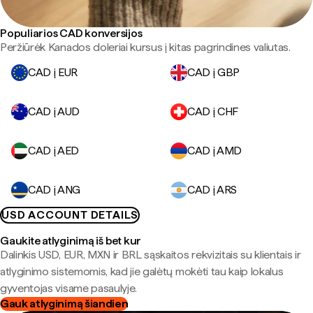
Populiarios CAD konversijos
Peržiūrėk Kanados doleriai kursus į kitas pagrindines valiutas.
CAD į EUR
CAD į GBP
CAD į AUD
CAD į CHF
CAD į AED
CAD į AMD
CAD į ANG
CAD į ARS
USD ACCOUNT DETAILS
Gaukite atlyginimą iš bet kur
Dalinkis USD, EUR, MXN ir BRL sąskaitos rekvizitais su klientais ir
atlyginimo sistemomis, kad jie galėtų mokėti tau kaip lokalus
gyventojas visame pasaulyje.
Gauk atlyginimą šiandien