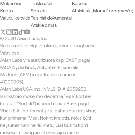
Mokesčiai
Tinklaraštis
Būsena
Kripto
Spauda
Atsisiųsk „Morse" programėlę
Valiutų keityklė
Teisiniai dokumentai
Atskleidimas
© 2026 Avian Labs, Inc
Registruota pinigų paslaugų įmonė Jungtinėse
Valstijose
Avian Labs yra autorizuota kaip CASP pagal
MiCA Nyderlandų Autoriteit Financiële
Markten (AFM) (registracijos numeris
41000005).
Avian Labs USA, Inc., NMLS ID # 2639252
Išankstinio mokėjimo debetinę "Visa" kortelę
(toliau – "Kortelė") išduoda Lead Bank pagal
Visa U.S.A. Inc. licenciją ir ją galima naudoti visur,
kur priimama "Visa". Norint kreiptis, reikia būti
ne jaunesniam nei 18 metų. Gali būti taikomi
mokesčiai. Daugiau informacijos rasite