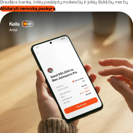
Brazilijos banką. Jokių paslėptų mokesčių ir jokių šlykščių maržų.
Atidaryti nemoką paskyrą