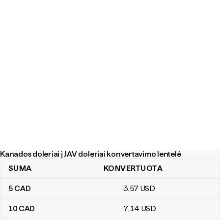
Kanados doleriai į JAV doleriai konvertavimo lentelė
SUMA
KONVERTUOTA
Kanados doleriai į JAV doleriai konvertavimo lentelė
5
CAD
3
,57
USD
10
CAD
7
,14
USD