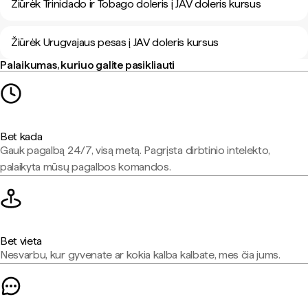
Žiūrėk Trinidado ir Tobago doleris į JAV doleris kursus
Žiūrėk Urugvajaus pesas į JAV doleris kursus
Palaikumas, kuriuo galite pasikliauti
Bet kada
Gauk pagalbą 24/7, visą metą. Pagrįsta dirbtinio intelekto,
palaikyta mūsų pagalbos komandos.
Bet vieta
Nesvarbu, kur gyvenate ar kokia kalba kalbate, mes čia jums.