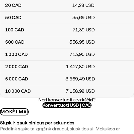
20
CAD
14
,28
USD
50
CAD
35
,69
USD
100
CAD
71
,39
USD
500
CAD
356
,95
USD
1 000
CAD
713
,90
USD
2 000
CAD
1 427
,80
USD
5 000
CAD
3 569
,49
USD
10 000
CAD
7 138
,98
USD
Nori konvertuoti atvirkščiai?
Konvertuoti USD į CAD
MOKĖJIMAI
Siųsk ir gauk pinigus per sekundes
Padalink sąskaitą, grąžink draugui, siųsk tiesiai į Meksikos ar