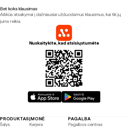
Bet koks klausimas
Aiškūs atsakymai į dažniausiai užduodamus klausimus, kai tik jų
jums reikia.
Nuskaitykite, kad atsisiųstumėte
PRODUKTAS
ĮMONĖ
PAGALBA
Šalys
Karjera
Pagalbos centras