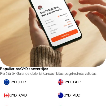
Populiarios GYD konversijos
Peržiūrėk Gajanos doleriai kursus į kitas pagrindines valiutas.
GYD į EUR
GYD į GBP
GYD į CAD
GYD į AUD