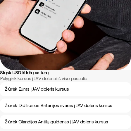
Siųsk USD iš kitų valiutų
Palygink kursus į JAV doleriai iš viso pasaulio.
Žiūrėk Euras į JAV doleris kursus
Žiūrėk Didžiosios Britanijos svaras į JAV doleris kursus
Žiūrėk Olandijos Antilų guldenas į JAV doleris kursus