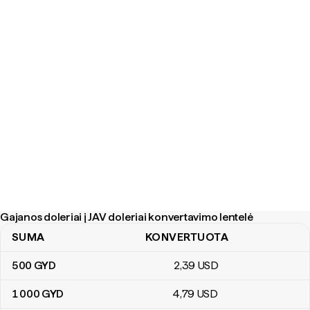
Gajanos doleriai į JAV doleriai konvertavimo lentelė
SUMA
KONVERTUOTA
Gajanos doleriai į JAV doleriai konvertavimo lentelė
500
GYD
2
,39
USD
1 000
GYD
4
,79
USD