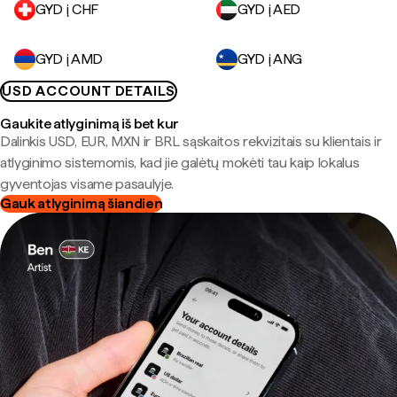
GYD į CHF
GYD į AED
GYD į AMD
GYD į ANG
USD ACCOUNT DETAILS
Gaukite atlyginimą iš bet kur
Dalinkis USD, EUR, MXN ir BRL sąskaitos rekvizitais su klientais ir
atlyginimo sistemomis, kad jie galėtų mokėti tau kaip lokalus
gyventojas visame pasaulyje.
Gauk atlyginimą šiandien