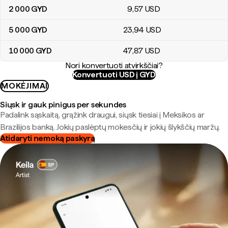
2 000
GYD
9
,57
USD
5 000
GYD
23
,94
USD
10 000
GYD
47
,87
USD
Nori konvertuoti atvirkščiai?
Konvertuoti USD į GYD
MOKĖJIMAI
Siųsk ir gauk pinigus per sekundes
Padalink sąskaitą, grąžink draugui, siųsk tiesiai į Meksikos ar
Brazilijos banką. Jokių paslėptų mokesčių ir jokių šlykščių maržų.
Atidaryti nemoką paskyrą