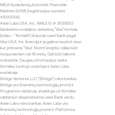
MiCA Nyderlandų Autoriteit Financiële
Markten (AFM) (registracijos numeris
41000005).
Avian Labs USA, Inc., NMLS ID # 2639252
Išankstinio mokėjimo debetinę "Visa" kortelę
(toliau – "Kortelė") išduoda Lead Bank pagal
Visa U.S.A. Inc. licenciją ir ją galima naudoti visur,
kur priimama "Visa". Norint kreiptis, reikia būti
ne jaunesniam nei 18 metų. Gali būti taikomi
mokesčiai. Daugiau informacijos rasite
Kortelės turėtojo sutartyje ir Avian Labs
svetainėje.
Bridge Ventures LLC ("Bridge") nėra bankas.
Bridge yra finansinių technologijų įmonė ir
Programos valdytoja, atsakinga už Kortelės
valdymą ir eksploatavimą Lead Bank vardu.
Avian Labs nėra bankas. Avian Labs yra
finansinių technologijų įmonė ir Platformos