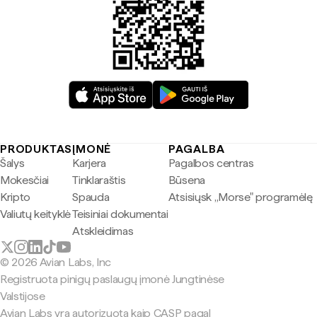
PRODUKTAS
ĮMONĖ
PAGALBA
Šalys
Karjera
Pagalbos centras
Mokesčiai
Tinklaraštis
Būsena
Kripto
Spauda
Atsisiųsk „Morse" programėlę
Valiutų keityklė
Teisiniai dokumentai
Atskleidimas
© 2026 Avian Labs, Inc
Registruota pinigų paslaugų įmonė Jungtinėse
Valstijose
Avian Labs yra autorizuota kaip CASP pagal