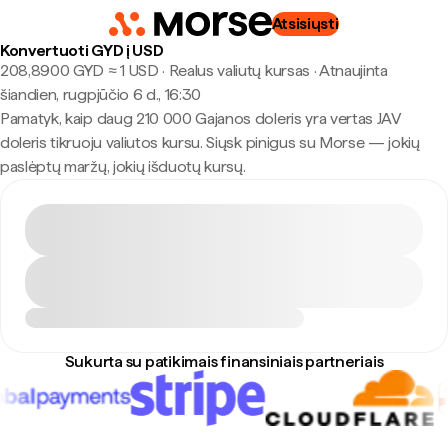
Atsisiųsti
Konvertuoti GYD į USD
208,8900 GYD ≈ 1 USD · Realus valiutų kursas
·
Atnaujinta
šiandien, rugpjūčio 6 d., 16:30
Pamatyk, kaip daug 210 000 Gajanos doleris yra vertas JAV
doleris tikruoju valiutos kursu. Siųsk pinigus su Morse — jokių
paslėptų maržų, jokių išduotų kursų.
Sukurta su patikimais finansiniais partneriais