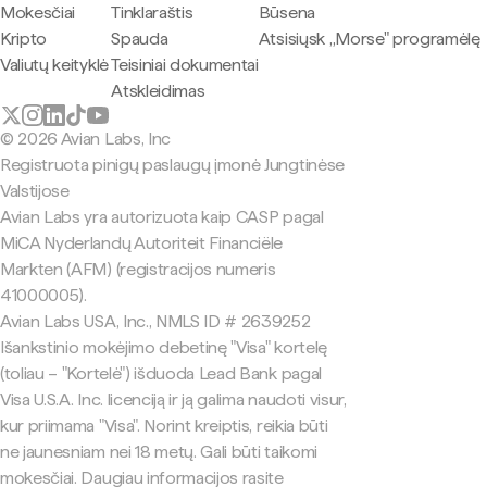
Mokesčiai
Tinklaraštis
Būsena
Kripto
Spauda
Atsisiųsk „Morse" programėlę
Valiutų keityklė
Teisiniai dokumentai
Atskleidimas
© 2026 Avian Labs, Inc
Registruota pinigų paslaugų įmonė Jungtinėse
Valstijose
Avian Labs yra autorizuota kaip CASP pagal
MiCA Nyderlandų Autoriteit Financiële
Markten (AFM) (registracijos numeris
41000005).
Avian Labs USA, Inc., NMLS ID # 2639252
Išankstinio mokėjimo debetinę "Visa" kortelę
(toliau – "Kortelė") išduoda Lead Bank pagal
Visa U.S.A. Inc. licenciją ir ją galima naudoti visur,
kur priimama "Visa". Norint kreiptis, reikia būti
ne jaunesniam nei 18 metų. Gali būti taikomi
mokesčiai. Daugiau informacijos rasite