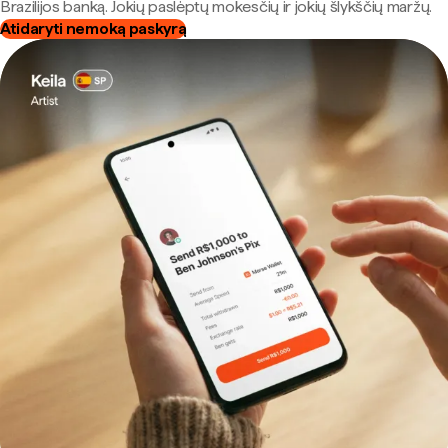
Brazilijos banką. Jokių paslėptų mokesčių ir jokių šlykščių maržų.
Atidaryti nemoką paskyrą