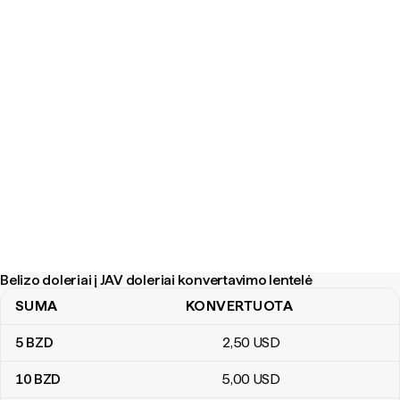
Belizo doleriai į JAV doleriai konvertavimo lentelė
SUMA
KONVERTUOTA
Belizo doleriai į JAV doleriai konvertavimo lentelė
5
BZD
2
,50
USD
10
BZD
5
,00
USD