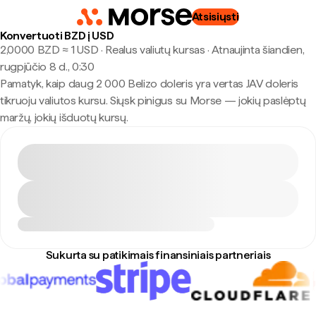
Atsisiųsti
Konvertuoti BZD į USD
2,0000 BZD ≈ 1 USD · Realus valiutų kursas
·
Atnaujinta šiandien,
rugpjūčio 8 d., 0:30
Pamatyk, kaip daug 2 000 Belizo doleris yra vertas JAV doleris
tikruoju valiutos kursu. Siųsk pinigus su Morse — jokių paslėptų
maržų, jokių išduotų kursų.
Sukurta su patikimais finansiniais partneriais