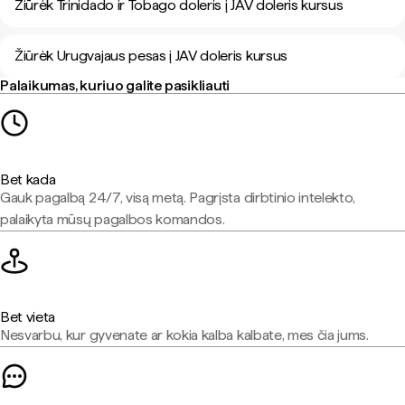
Žiūrėk Trinidado ir Tobago doleris į JAV doleris kursus
Žiūrėk Urugvajaus pesas į JAV doleris kursus
Palaikumas, kuriuo galite pasikliauti
Bet kada
Gauk pagalbą 24/7, visą metą. Pagrįsta dirbtinio intelekto,
palaikyta mūsų pagalbos komandos.
Bet vieta
Nesvarbu, kur gyvenate ar kokia kalba kalbate, mes čia jums.