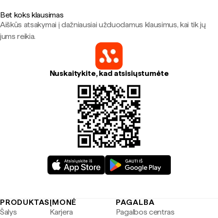
Bet koks klausimas
Aiškūs atsakymai į dažniausiai užduodamus klausimus, kai tik jų
jums reikia.
Nuskaitykite, kad atsisiųstumėte
PRODUKTAS
ĮMONĖ
PAGALBA
Šalys
Karjera
Pagalbos centras