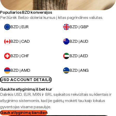
Populiarios BZD konversijos
Peržiūrėk Belizo doleriai kursus į kitas pagrindines valiutas.
BZD į EUR
BZD į GBP
BZD į CAD
BZD į AUD
BZD į CHF
BZD į AED
BZD į AMD
BZD į ANG
USD ACCOUNT DETAILS
Gaukite atlyginimą iš bet kur
Dalinkis USD, EUR, MXN ir BRL sąskaitos rekvizitais su klientais ir
atlyginimo sistemomis, kad jie galėtų mokėti tau kaip lokalus
gyventojas visame pasaulyje.
Gauk atlyginimą šiandien