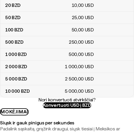
20
BZD
10
,00
USD
50
BZD
25
,00
USD
100
BZD
50
,00
USD
500
BZD
250
,00
USD
1 000
BZD
500
,00
USD
2 000
BZD
1 000
,00
USD
5 000
BZD
2 500
,00
USD
10 000
BZD
5 000
,00
USD
Nori konvertuoti atvirkščiai?
Konvertuoti USD į BZD
MOKĖJIMAI
Siųsk ir gauk pinigus per sekundes
Padalink sąskaitą, grąžink draugui, siųsk tiesiai į Meksikos ar