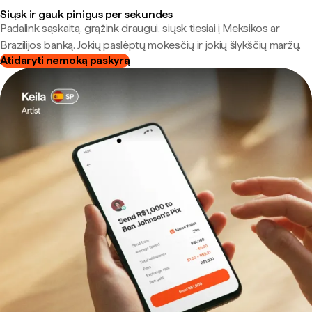
Siųsk ir gauk pinigus per sekundes
Padalink sąskaitą, grąžink draugui, siųsk tiesiai į Meksikos ar
Brazilijos banką. Jokių paslėptų mokesčių ir jokių šlykščių maržų.
Atidaryti nemoką paskyrą