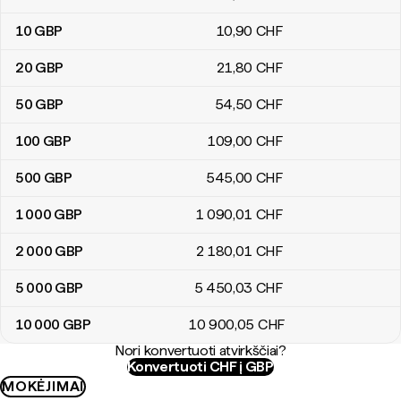
10
GBP
10
,90
CHF
20
GBP
21
,80
CHF
50
GBP
54
,50
CHF
100
GBP
109
,00
CHF
500
GBP
545
,00
CHF
1 000
GBP
1 090
,01
CHF
2 000
GBP
2 180
,01
CHF
5 000
GBP
5 450
,03
CHF
10 000
GBP
10 900
,05
CHF
Nori konvertuoti atvirkščiai?
Konvertuoti CHF į GBP
MOKĖJIMAI