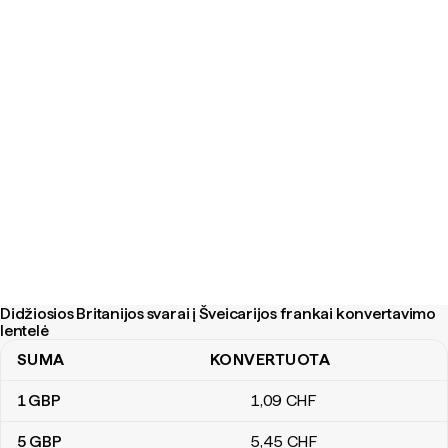
Didžiosios Britanijos svarai į Šveicarijos frankai konvertavimo
lentelė
SUMA
KONVERTUOTA
Didžiosios Britanijos svarai į Šveicarijos frankai konvertavimo lent
1
GBP
1
,09
CHF
5
GBP
5
,45
CHF