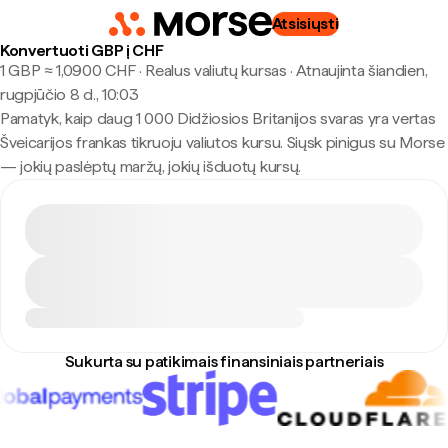
Atsisiųsti
Konvertuoti GBP į CHF
1 GBP ≈ 1,0900 CHF · Realus valiutų kursas
·
Atnaujinta šiandien,
rugpjūčio 8 d., 10:03
Pamatyk, kaip daug 1 000 Didžiosios Britanijos svaras yra vertas
Šveicarijos frankas tikruoju valiutos kursu. Siųsk pinigus su Morse
— jokių paslėptų maržų, jokių išduotų kursų.
Sukurta su patikimais finansiniais partneriais