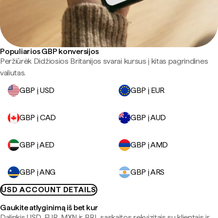
Populiarios GBP konversijos
Peržiūrėk Didžiosios Britanijos svarai kursus į kitas pagrindines
valiutas.
GBP į USD
GBP į EUR
GBP į CAD
GBP į AUD
GBP į AED
GBP į AMD
GBP į ANG
GBP į ARS
USD ACCOUNT DETAILS
Gaukite atlyginimą iš bet kur
Dalinkis USD, EUR, MXN ir BRL sąskaitos rekvizitais su klientais ir