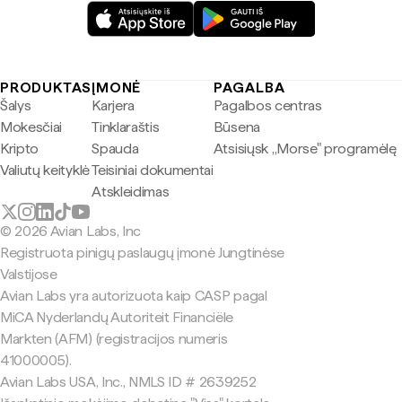
PRODUKTAS
ĮMONĖ
PAGALBA
Šalys
Karjera
Pagalbos centras
Mokesčiai
Tinklaraštis
Būsena
Kripto
Spauda
Atsisiųsk „Morse" programėlę
Valiutų keityklė
Teisiniai dokumentai
Atskleidimas
© 2026 Avian Labs, Inc
Registruota pinigų paslaugų įmonė Jungtinėse
Valstijose
Avian Labs yra autorizuota kaip CASP pagal
MiCA Nyderlandų Autoriteit Financiële
Markten (AFM) (registracijos numeris
41000005).
Avian Labs USA, Inc., NMLS ID # 2639252