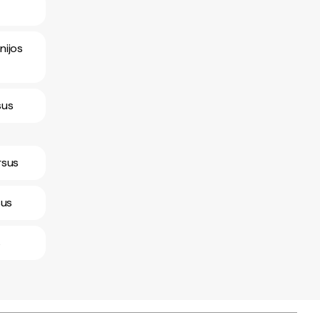
nijos
sus
rsus
sus
s