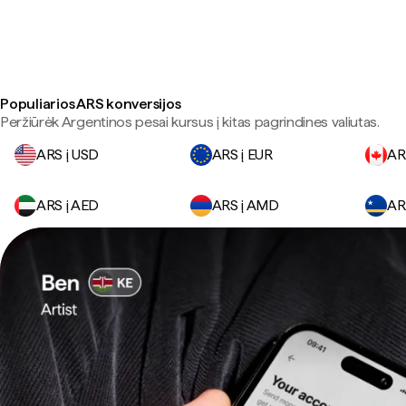
Populiarios ARS konversijos
Peržiūrėk Argentinos pesai kursus į kitas pagrindines valiutas.
ARS į USD
ARS į EUR
AR
ARS į AED
ARS į AMD
AR