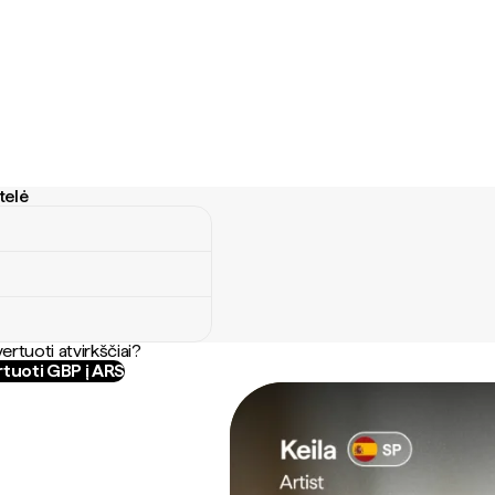
telė
lė
ertuoti atvirkščiai?
tuoti GBP į ARS