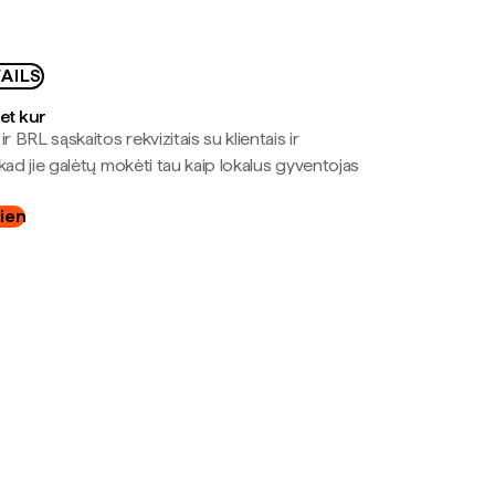
AILS
bet kur
r BRL sąskaitos rekvizitais su klientais ir
kad jie galėtų mokėti tau kaip lokalus gyventojas
dien