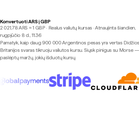
Konvertuoti ARS į GBP
2 021,78 ARS ≈ 1 GBP · Realus valiutų kursas
·
Atnaujinta šiandien,
rugpjūčio 8 d., 11:36
Pamatyk, kaip daug 900 000 Argentinos pesas yra vertas Didžio
Britanijos svaras tikruoju valiutos kursu. Siųsk pinigus su Morse —
paslėptų maržų, jokių išduotų kursų.