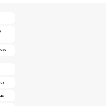
s
rsus
sus
sus