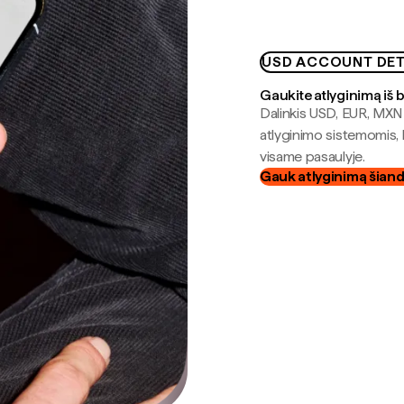
USD ACCOUNT DET
Gaukite atlyginimą iš 
Dalinkis USD, EUR, MXN i
atlyginimo sistemomis, 
visame pasaulyje.
Gauk atlyginimą šian