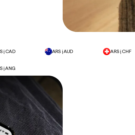
S į CAD
ARS į AUD
ARS į CHF
S į ANG