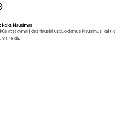
t koks klausimas
kūs atsakymai į dažniausiai užduodamus klausimus, kai tik
jums reikia.