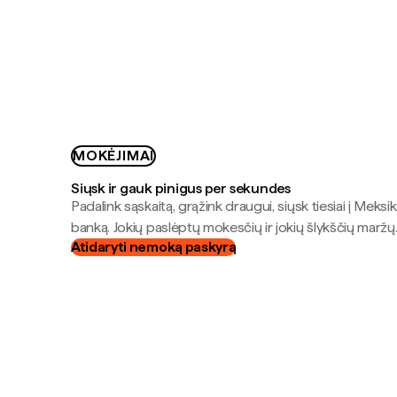
MOKĖJIMAI
Siųsk ir gauk pinigus per sekundes
Padalink sąskaitą, grąžink draugui, siųsk tiesiai į Meksik
banką. Jokių paslėptų mokesčių ir jokių šlykščių maržų
Atidaryti nemoką paskyrą