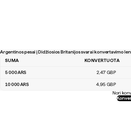
Argentinos pesai į Didžiosios Britanijos svarai konvertavimo len
SUMA
KONVERTUOTA
Argentinos pesai į Didžiosios Britanijos svarai konvertavimo lente
5 000
ARS
2
,47
GBP
10 000
ARS
4
,95
GBP
Nori konv
Konver