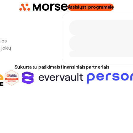
Atsisiųsti programėlę
sios
 jokių
Sukurta su patikimais finansiniais partneriais