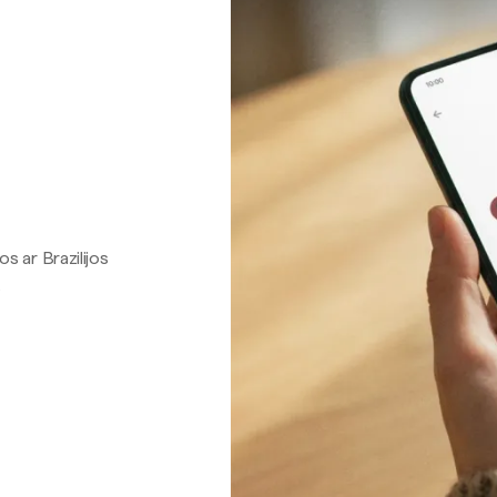
os ar Brazilijos
.