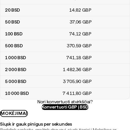
20
BSD
14
,82
GBP
50
BSD
37
,06
GBP
100
BSD
74
,12
GBP
500
BSD
370
,59
GBP
1 000
BSD
741
,18
GBP
2 000
BSD
1 482
,36
GBP
5 000
BSD
3 705
,90
GBP
10 000
BSD
7 411
,80
GBP
Nori konvertuoti atvirkščiai?
Konvertuoti GBP į BSD
MOKĖJIMAI
Siųsk ir gauk pinigus per sekundes
Padalink sąskaitą, grąžink draugui, siųsk tiesiai į Meksikos ar