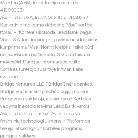
Markten (AFM) (registracijos numeris
41000005).
Avian Labs USA, Inc., NMLS ID # 2639252
Išankstinio mokėjimo debetinę "Visa" kortelę
(toliau – "Kortelė") išduoda Lead Bank pagal
Visa U.S.A. Inc. licenciją ir ją galima naudoti visur,
kur priimama "Visa". Norint kreiptis, reikia būti
ne jaunesniam nei 18 metų. Gali būti taikomi
mokesčiai. Daugiau informacijos rasite
Kortelės turėtojo sutartyje ir Avian Labs
svetainėje.
Bridge Ventures LLC ("Bridge") nėra bankas.
Bridge yra finansinių technologijų įmonė ir
Programos valdytoja, atsakinga už Kortelės
valdymą ir eksploatavimą Lead Bank vardu.
Avian Labs nėra bankas. Avian Labs yra
finansinių technologijų įmonė ir Platformos
teikėja, atsakinga už kortelės programą,
prieigą ir valdymą.