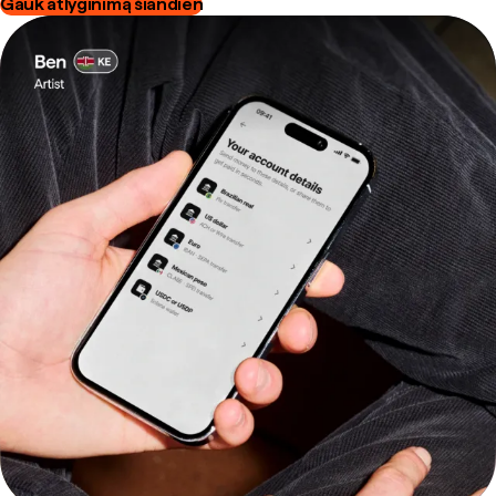
Gauk atlyginimą šiandien