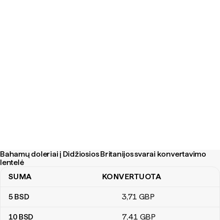
Bahamų doleriai į Didžiosios Britanijos svarai konvertavimo
lentelė
SUMA
KONVERTUOTA
Bahamų doleriai į Didžiosios Britanijos svarai konvertavimo lentel
5
BSD
3
,71
GBP
10
BSD
7
,41
GBP