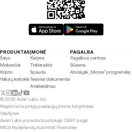
PRODUKTAS
ĮMONĖ
PAGALBA
Šalys
Karjera
Pagalbos centras
Mokesčiai
Tinklaraštis
Būsena
Kripto
Spauda
Atsisiųsk „Morse" programėlę
Valiutų keityklė
Teisiniai dokumentai
Atskleidimas
© 2026 Avian Labs, Inc
Registruota pinigų paslaugų įmonė Jungtinėse
Valstijose
Avian Labs yra autorizuota kaip CASP pagal
MiCA Nyderlandų Autoriteit Financiële