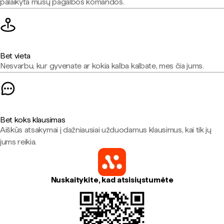
palaikyta mūsų pagalbos komandos.
Bet vieta
Nesvarbu, kur gyvenate ar kokia kalba kalbate, mes čia jums.
Bet koks klausimas
Aiškūs atsakymai į dažniausiai užduodamus klausimus, kai tik jų
jums reikia.
Nuskaitykite, kad atsisiųstumėte