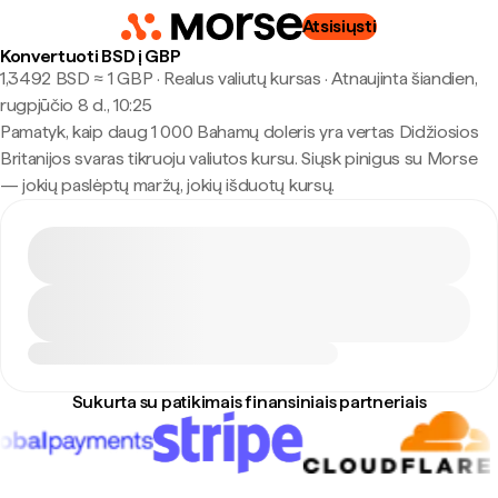
Atsisiųsti
Konvertuoti BSD į GBP
1,3492 BSD ≈ 1 GBP · Realus valiutų kursas
·
Atnaujinta šiandien,
rugpjūčio 8 d., 10:25
Pamatyk, kaip daug 1 000 Bahamų doleris yra vertas Didžiosios
Britanijos svaras tikruoju valiutos kursu. Siųsk pinigus su Morse
— jokių paslėptų maržų, jokių išduotų kursų.
Sukurta su patikimais finansiniais partneriais