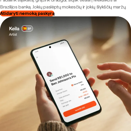
Brazilijos banką. Jokių paslėptų mokesčių ir jokių šlykščių maržų.
Atidaryti nemoką paskyrą