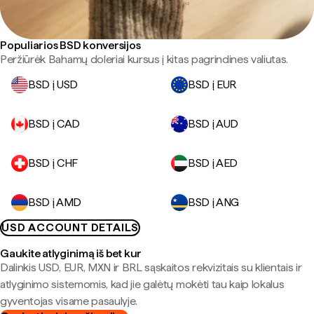
Populiarios BSD konversijos
Peržiūrėk Bahamų doleriai kursus į kitas pagrindines valiutas.
BSD į USD
BSD į EUR
BSD į CAD
BSD į AUD
BSD į CHF
BSD į AED
BSD į AMD
BSD į ANG
USD ACCOUNT DETAILS
Gaukite atlyginimą iš bet kur
Dalinkis USD, EUR, MXN ir BRL sąskaitos rekvizitais su klientais ir
atlyginimo sistemomis, kad jie galėtų mokėti tau kaip lokalus
gyventojas visame pasaulyje.