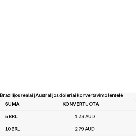
Brazilijos realai į Australijos doleriai konvertavimo lentelė
SUMA
KONVERTUOTA
Brazilijos realai į Australijos doleriai konvertavimo lentelė
5
BRL
1
,39
AUD
10
BRL
2
,79
AUD