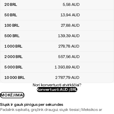
20
BRL
5
,58
AUD
50
BRL
13
,94
AUD
100
BRL
27
,88
AUD
500
BRL
139
,39
AUD
1 000
BRL
278
,78
AUD
2 000
BRL
557
,56
AUD
5 000
BRL
1 393
,89
AUD
10 000
BRL
2 787
,79
AUD
Nori konvertuoti atvirkščiai?
Konvertuoti AUD į BRL
MOKĖJIMAI
Siųsk ir gauk pinigus per sekundes
Padalink sąskaitą, grąžink draugui, siųsk tiesiai į Meksikos ar