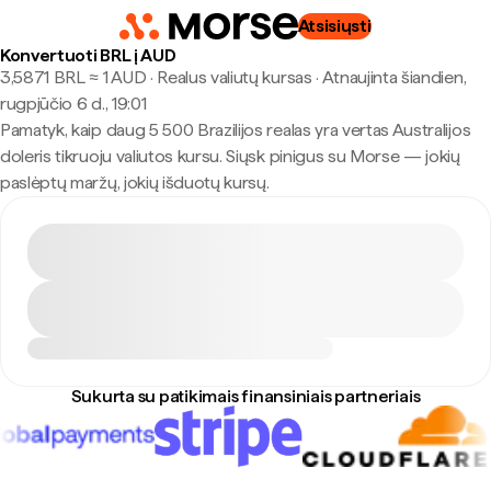
Atsisiųsti
Konvertuoti BRL į AUD
3,5871 BRL ≈ 1 AUD · Realus valiutų kursas
·
Atnaujinta šiandien,
rugpjūčio 6 d., 19:01
Pamatyk, kaip daug 5 500 Brazilijos realas yra vertas Australijos
doleris tikruoju valiutos kursu. Siųsk pinigus su Morse — jokių
paslėptų maržų, jokių išduotų kursų.
Sukurta su patikimais finansiniais partneriais