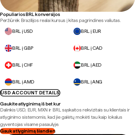
Populiarios BRL konversijos
Peržiūrėk Brazilijos realai kursus į kitas pagrindines valiutas.
BRL į USD
BRL į EUR
BRL į GBP
BRL į CAD
BRL į CHF
BRL į AED
BRL į AMD
BRL į ANG
USD ACCOUNT DETAILS
Gaukite atlyginimą iš bet kur
Dalinkis USD, EUR, MXN ir BRL sąskaitos rekvizitais su klientais ir
atlyginimo sistemomis, kad jie galėtų mokėti tau kaip lokalus
gyventojas visame pasaulyje.
Gauk atlyginimą šiandien