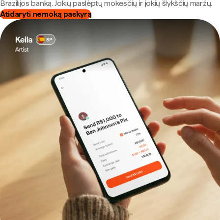
Brazilijos banką. Jokių paslėptų mokesčių ir jokių šlykščių maržų.
Atidaryti nemoką paskyrą