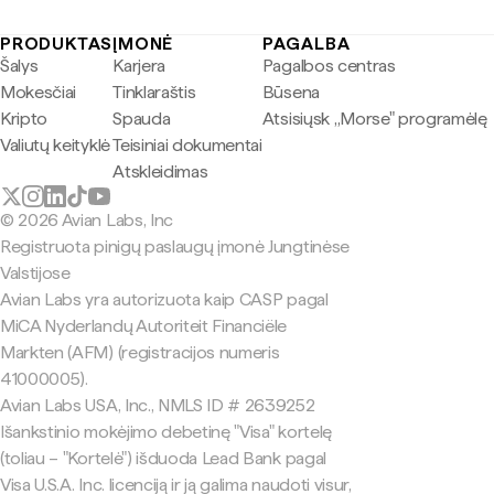
PRODUKTAS
ĮMONĖ
PAGALBA
Šalys
Karjera
Pagalbos centras
Mokesčiai
Tinklaraštis
Būsena
Kripto
Spauda
Atsisiųsk „Morse" programėlę
Valiutų keityklė
Teisiniai dokumentai
Atskleidimas
© 2026 Avian Labs, Inc
Registruota pinigų paslaugų įmonė Jungtinėse
Valstijose
Avian Labs yra autorizuota kaip CASP pagal
MiCA Nyderlandų Autoriteit Financiële
Markten (AFM) (registracijos numeris
41000005).
Avian Labs USA, Inc., NMLS ID # 2639252
Išankstinio mokėjimo debetinę "Visa" kortelę
(toliau – "Kortelė") išduoda Lead Bank pagal
Visa U.S.A. Inc. licenciją ir ją galima naudoti visur,