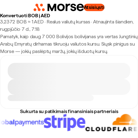
Atsisiųsti
Konvertuoti BOB į AED
3,2372 BOB ≈ 1 AED · Realus valiutų kursas
·
Atnaujinta šiandien,
rugpjūčio 7 d., 7:18
Pamatyk, kaip daug 7 000 Bolivijos bolivijanas yra vertas Jungtinių
Arabų Emyratų dirhamas tikruoju valiutos kursu. Siųsk pinigus su
Morse — jokių paslėptų maržų, jokių išduotų kursų.
Sukurta su patikimais finansiniais partneriais