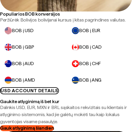
Populiarios BOB konversijos
Peržiūrėk Bolivijos bolivijanai kursus į kitas pagrindines valiutas.
BOB į USD
BOB į EUR
BOB į GBP
BOB į CAD
BOB į AUD
BOB į CHF
BOB į AMD
BOB į ANG
USD ACCOUNT DETAILS
Gaukite atlyginimą iš bet kur
Dalinkis USD, EUR, MXN ir BRL sąskaitos rekvizitais su klientais ir
atlyginimo sistemomis, kad jie galėtų mokėti tau kaip lokalus
gyventojas visame pasaulyje.
Gauk atlyginimą šiandien