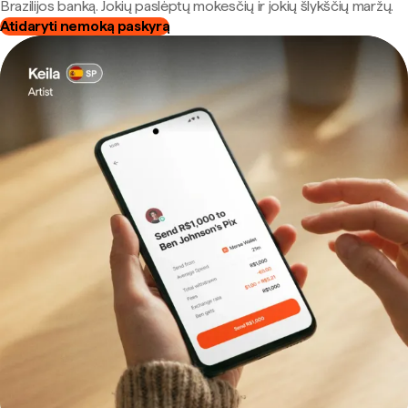
Brazilijos banką. Jokių paslėptų mokesčių ir jokių šlykščių maržų.
Atidaryti nemoką paskyrą