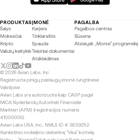
PRODUKTAS
ĮMONĖ
PAGALBA
Šalys
Karjera
Pagalbos centras
Mokesčiai
Tinklaraštis
Būsena
Kripto
Spauda
Atsisiųsk „Morse" programėlę
Valiutų keityklė
Teisiniai dokumentai
Atskleidimas
© 2026 Avian Labs, Inc
Registruota pinigų paslaugų įmonė Jungtinėse
Valstijose
Avian Labs yra autorizuota kaip CASP pagal
MiCA Nyderlandų Autoriteit Financiële
Markten (AFM) (registracijos numeris
41000005).
Avian Labs USA, Inc., NMLS ID # 2639252
Išankstinio mokėjimo debetinę "Visa" kortelę
(toliau – "Kortelė") išduoda Lead Bank pagal