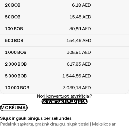
20
BOB
6
,18
AED
50
BOB
15
,45
AED
100
BOB
30
,89
AED
500
BOB
154
,46
AED
1 000
BOB
308
,91
AED
2 000
BOB
617
,83
AED
5 000
BOB
1 544
,56
AED
10 000
BOB
3 089
,13
AED
Nori konvertuoti atvirkščiai?
Konvertuoti AED į BOB
MOKĖJIMAI
Siųsk ir gauk pinigus per sekundes
Padalink sąskaitą, grąžink draugui, siųsk tiesiai į Meksikos ar