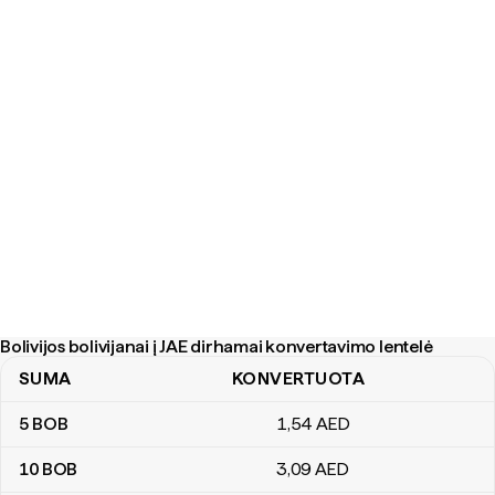
Bolivijos bolivijanai į JAE dirhamai konvertavimo lentelė
SUMA
KONVERTUOTA
Bolivijos bolivijanai į JAE dirhamai konvertavimo lentelė
5
BOB
1
,54
AED
10
BOB
3
,09
AED