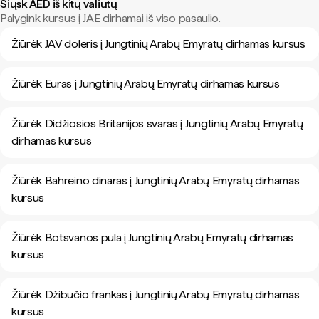
Siųsk AED iš kitų valiutų
Palygink kursus į JAE dirhamai iš viso pasaulio.
Žiūrėk JAV doleris į Jungtinių Arabų Emyratų dirhamas kursus
Žiūrėk Euras į Jungtinių Arabų Emyratų dirhamas kursus
Žiūrėk Didžiosios Britanijos svaras į Jungtinių Arabų Emyratų
dirhamas kursus
Žiūrėk Bahreino dinaras į Jungtinių Arabų Emyratų dirhamas
kursus
Žiūrėk Botsvanos pula į Jungtinių Arabų Emyratų dirhamas
kursus
Žiūrėk Džibučio frankas į Jungtinių Arabų Emyratų dirhamas
kursus