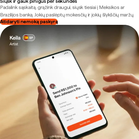
Siųsk ir gauk pinigus per sekundes
Padalink sąskaitą, grąžink draugui, siųsk tiesiai į Meksikos ar
Brazilijos banką. Jokių paslėptų mokesčių ir jokių šlykščių maržų.
Atidaryti nemoką paskyrą