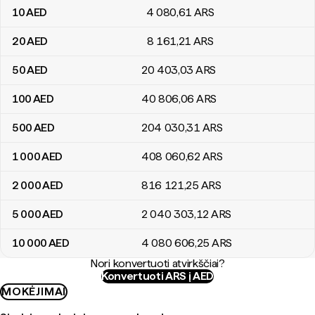
10
AED
4 080
,61
ARS
20
AED
8 161
,21
ARS
50
AED
20 403
,03
ARS
100
AED
40 806
,06
ARS
500
AED
204 030
,31
ARS
1 000
AED
408 060
,62
ARS
2 000
AED
816 121
,25
ARS
5 000
AED
2 040 303
,12
ARS
10 000
AED
4 080 606
,25
ARS
Nori konvertuoti atvirkščiai?
Konvertuoti ARS į AED
MOKĖJIMAI