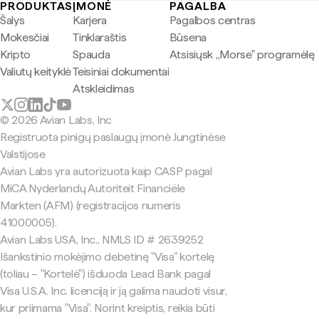
PRODUKTAS
ĮMONĖ
PAGALBA
Šalys
Karjera
Pagalbos centras
Mokesčiai
Tinklaraštis
Būsena
Kripto
Spauda
Atsisiųsk „Morse" programėlę
Valiutų keityklė
Teisiniai dokumentai
Atskleidimas
© 2026 Avian Labs, Inc
Registruota pinigų paslaugų įmonė Jungtinėse
Valstijose
Avian Labs yra autorizuota kaip CASP pagal
MiCA Nyderlandų Autoriteit Financiële
Markten (AFM) (registracijos numeris
41000005).
Avian Labs USA, Inc., NMLS ID # 2639252
Išankstinio mokėjimo debetinę "Visa" kortelę
(toliau – "Kortelė") išduoda Lead Bank pagal
Visa U.S.A. Inc. licenciją ir ją galima naudoti visur,
kur priimama "Visa". Norint kreiptis, reikia būti