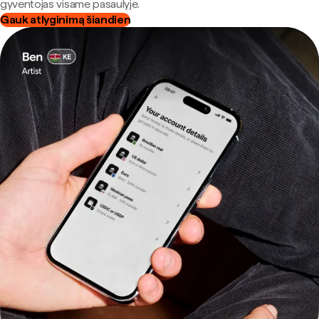
gyventojas visame pasaulyje.
Gauk atlyginimą šiandien