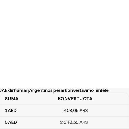
JAE dirhamai į Argentinos pesai konvertavimo lentelė
SUMA
KONVERTUOTA
JAE dirhamai į Argentinos pesai konvertavimo lentelė
1
AED
408
,06
ARS
5
AED
2 040
,30
ARS