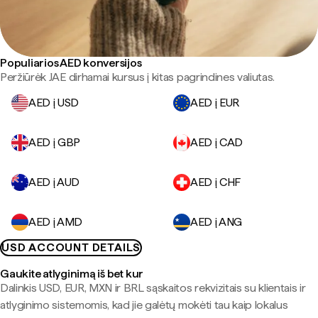
Populiarios AED konversijos
Peržiūrėk JAE dirhamai kursus į kitas pagrindines valiutas.
AED į USD
AED į EUR
AED į GBP
AED į CAD
AED į AUD
AED į CHF
AED į AMD
AED į ANG
USD ACCOUNT DETAILS
Gaukite atlyginimą iš bet kur
Dalinkis USD, EUR, MXN ir BRL sąskaitos rekvizitais su klientais ir
atlyginimo sistemomis, kad jie galėtų mokėti tau kaip lokalus