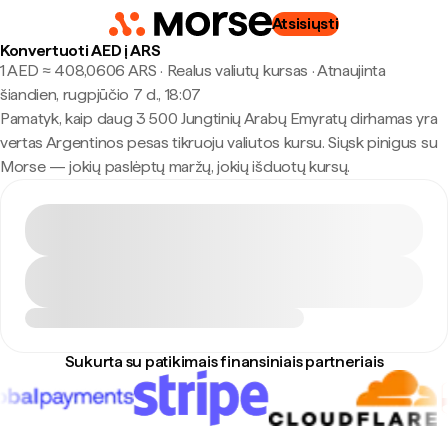
Atsisiųsti
Konvertuoti AED į ARS
1 AED ≈ 408,0606 ARS · Realus valiutų kursas
·
Atnaujinta
šiandien, rugpjūčio 7 d., 18:07
Pamatyk, kaip daug 3 500 Jungtinių Arabų Emyratų dirhamas yra
vertas Argentinos pesas tikruoju valiutos kursu. Siųsk pinigus su
Morse — jokių paslėptų maržų, jokių išduotų kursų.
Sukurta su patikimais finansiniais partneriais