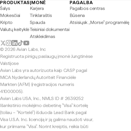
PRODUKTAS
ĮMONĖ
PAGALBA
Šalys
Karjera
Pagalbos centras
Mokesčiai
Tinklaraštis
Būsena
Kripto
Spauda
Atsisiųsk „Morse" programėlę
Valiutų keityklė
Teisiniai dokumentai
Atskleidimas
© 2026 Avian Labs, Inc
Registruota pinigų paslaugų įmonė Jungtinėse
Valstijose
Avian Labs yra autorizuota kaip CASP pagal
MiCA Nyderlandų Autoriteit Financiële
Markten (AFM) (registracijos numeris
41000005).
Avian Labs USA, Inc., NMLS ID # 2639252
Išankstinio mokėjimo debetinę "Visa" kortelę
(toliau – "Kortelė") išduoda Lead Bank pagal
Visa U.S.A. Inc. licenciją ir ją galima naudoti visur,
kur priimama "Visa". Norint kreiptis, reikia būti