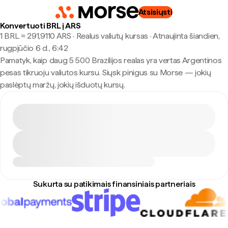
Atsisiųsti
Konvertuoti BRL į ARS
1 BRL ≈ 291,9110 ARS · Realus valiutų kursas
·
Atnaujinta šiandien,
rugpjūčio 6 d., 6:42
Pamatyk, kaip daug 5 500 Brazilijos realas yra vertas Argentinos
pesas tikruoju valiutos kursu. Siųsk pinigus su Morse — jokių
paslėptų maržų, jokių išduotų kursų.
Sukurta su patikimais finansiniais partneriais