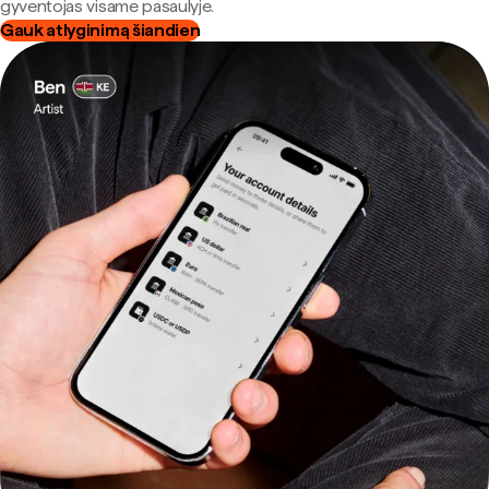
gyventojas visame pasaulyje.
Gauk atlyginimą šiandien