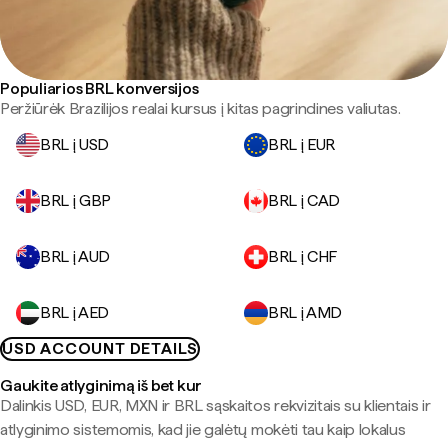
Populiarios BRL konversijos
Peržiūrėk Brazilijos realai kursus į kitas pagrindines valiutas.
BRL į USD
BRL į EUR
BRL į GBP
BRL į CAD
BRL į AUD
BRL į CHF
BRL į AED
BRL į AMD
USD ACCOUNT DETAILS
Gaukite atlyginimą iš bet kur
Dalinkis USD, EUR, MXN ir BRL sąskaitos rekvizitais su klientais ir
atlyginimo sistemomis, kad jie galėtų mokėti tau kaip lokalus