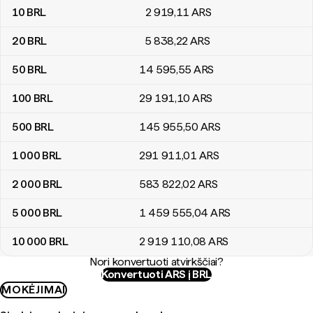
10
BRL
2 919
,11
ARS
20
BRL
5 838
,22
ARS
50
BRL
14 595
,55
ARS
100
BRL
29 191
,10
ARS
500
BRL
145 955
,50
ARS
1 000
BRL
291 911
,01
ARS
2 000
BRL
583 822
,02
ARS
5 000
BRL
1 459 555
,04
ARS
10 000
BRL
2 919 110
,08
ARS
Nori konvertuoti atvirkščiai?
Konvertuoti ARS į BRL
MOKĖJIMAI