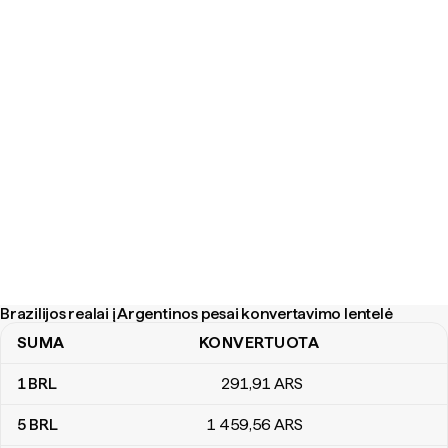
Brazilijos realai į Argentinos pesai konvertavimo lentelė
SUMA
KONVERTUOTA
Brazilijos realai į Argentinos pesai konvertavimo lentelė
1
BRL
291
,91
ARS
5
BRL
1 459
,56
ARS