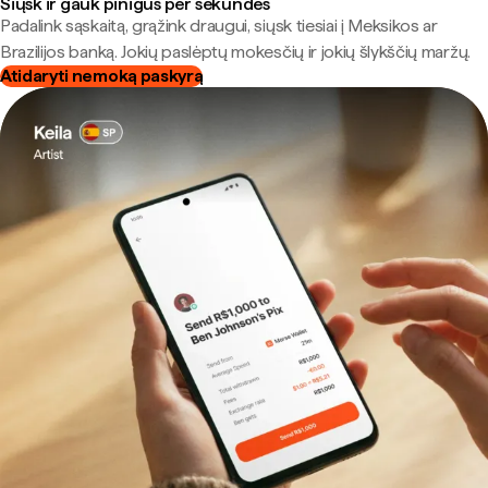
Siųsk ir gauk pinigus per sekundes
Padalink sąskaitą, grąžink draugui, siųsk tiesiai į Meksikos ar
Brazilijos banką. Jokių paslėptų mokesčių ir jokių šlykščių maržų.
Atidaryti nemoką paskyrą