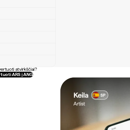
ertuoti atvirkščiai?
tuoti ARS į ANG