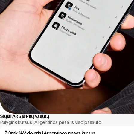
Siųsk ARS iš kitų valiutų
Palygink kursus į Argentinos pesai iš viso pasaulio.
Žiūrėk JAV doleris į Argentinos pesas kursus