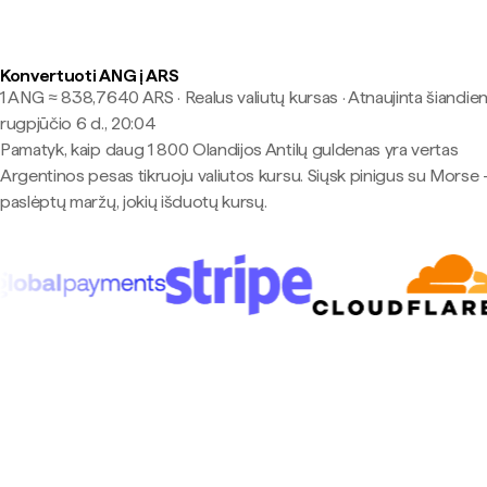
Konvertuoti ANG į ARS
1 ANG ≈ 838,7640 ARS · Realus valiutų kursas
·
Atnaujinta šiandien
rugpjūčio 6 d., 20:04
Pamatyk, kaip daug 1 800 Olandijos Antilų guldenas yra vertas
Argentinos pesas tikruoju valiutos kursu. Siųsk pinigus su Morse 
paslėptų maržų, jokių išduotų kursų.