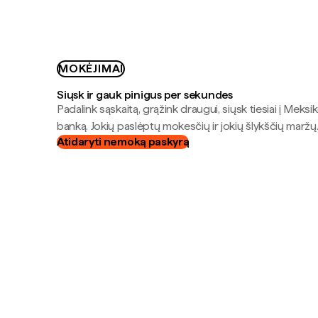
MOKĖJIMAI
Siųsk ir gauk pinigus per sekundes
Padalink sąskaitą, grąžink draugui, siųsk tiesiai į Meksik
banką. Jokių paslėptų mokesčių ir jokių šlykščių maržų
Atidaryti nemoką paskyrą