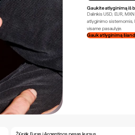
Gaukite atlyginimą iš 
Dalinkis USD, EUR, MXN i
atlyginimo sistemomis, 
visame pasaulyje.
Gauk atlyginimą šian
Žiūrėk Euras į Argentinos pesas kursus