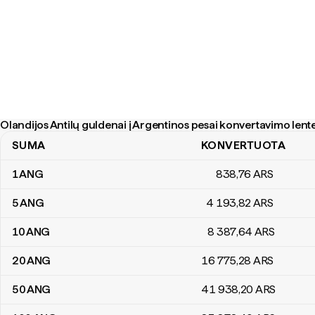
Olandijos Antilų guldenai į Argentinos pesai konvertavimo lent
SUMA
KONVERTUOTA
Olandijos Antilų guldenai į Argentinos pesai konvertavimo lentelė
1
ANG
838
,76
ARS
5
ANG
4 193
,82
ARS
10
ANG
8 387
,64
ARS
20
ANG
16 775
,28
ARS
50
ANG
41 938
,20
ARS