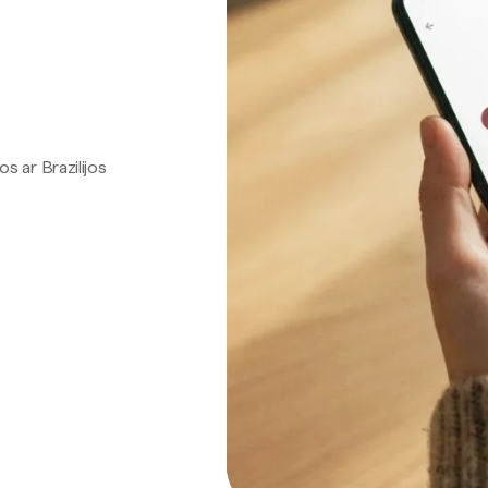
os ar Brazilijos
.