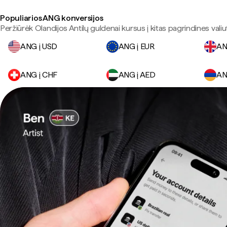
Populiarios ANG konversijos
Peržiūrėk Olandijos Antilų guldenai kursus į kitas pagrindines valiu
ANG į USD
ANG į EUR
AN
ANG į CHF
ANG į AED
AN