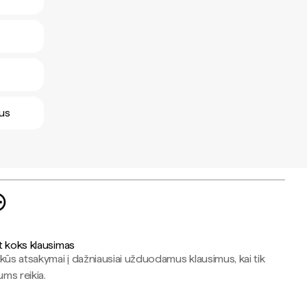
sus
t koks klausimas
kūs atsakymai į dažniausiai užduodamus klausimus, kai tik
jums reikia.