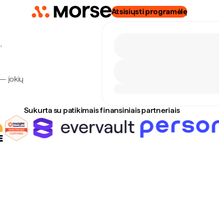
Atsisiųsti programėlę
,
— jokių
Sukurta su patikimais finansiniais partneriais