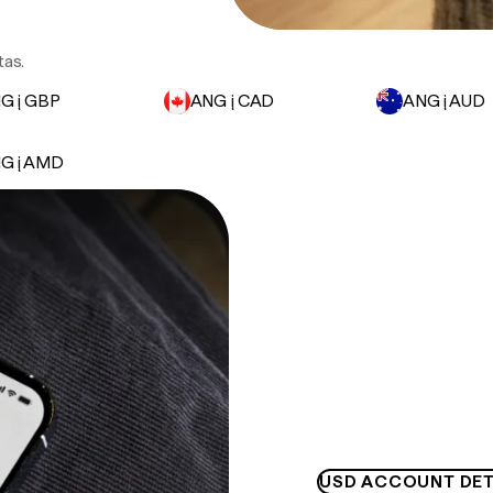
tas.
G į GBP
ANG į CAD
ANG į AUD
G į AMD
USD ACCOUNT DET