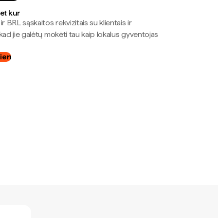
bet kur
r BRL sąskaitos rekvizitais su klientais ir
kad jie galėtų mokėti tau kaip lokalus gyventojas
dien