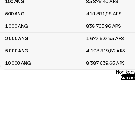
100
ANG
83 876
,40
ARS
500
ANG
419 381
,98
ARS
1 000
ANG
838 763
,96
ARS
2 000
ANG
1 677 527
,93
ARS
5 000
ANG
4 193 819
,82
ARS
10 000
ANG
8 387 639
,65
ARS
Nori konv
Konver