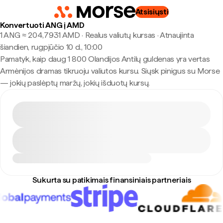
Atsisiųsti
Konvertuoti ANG į AMD
1 ANG ≈ 204,7931 AMD · Realus valiutų kursas
·
Atnaujinta
šiandien, rugpjūčio 10 d., 10:00
Pamatyk, kaip daug 1 800 Olandijos Antilų guldenas yra vertas
Armėnijos dramas tikruoju valiutos kursu. Siųsk pinigus su Morse
— jokių paslėptų maržų, jokių išduotų kursų.
Sukurta su patikimais finansiniais partneriais