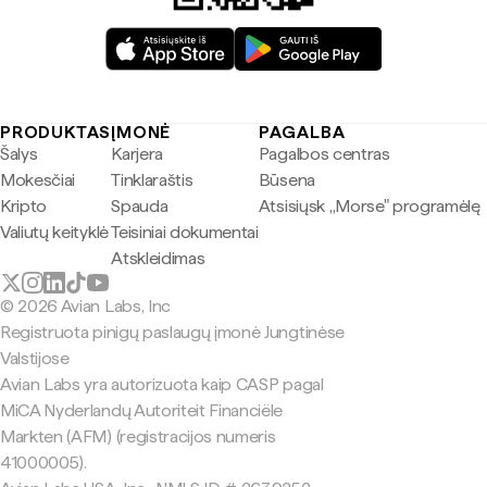
PRODUKTAS
ĮMONĖ
PAGALBA
Šalys
Karjera
Pagalbos centras
Mokesčiai
Tinklaraštis
Būsena
Kripto
Spauda
Atsisiųsk „Morse" programėlę
Valiutų keityklė
Teisiniai dokumentai
Atskleidimas
© 2026 Avian Labs, Inc
Registruota pinigų paslaugų įmonė Jungtinėse
Valstijose
Avian Labs yra autorizuota kaip CASP pagal
MiCA Nyderlandų Autoriteit Financiële
Markten (AFM) (registracijos numeris
41000005).