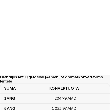
Olandijos Antilų guldenai į Armėnijos dramai konvertavimo
lentelė
SUMA
KONVERTUOTA
Olandijos Antilų guldenai į Armėnijos dramai konvertavimo lentelė
1
ANG
204
,79
AMD
5
ANG
1 023
,97
AMD