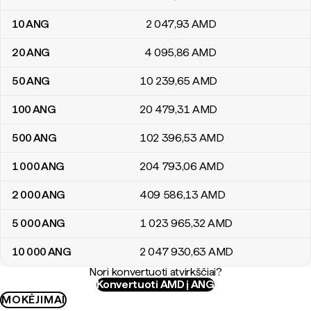
10
ANG
2 047
,93
AMD
20
ANG
4 095
,86
AMD
50
ANG
10 239
,65
AMD
100
ANG
20 479
,31
AMD
500
ANG
102 396
,53
AMD
1 000
ANG
204 793
,06
AMD
2 000
ANG
409 586
,13
AMD
5 000
ANG
1 023 965
,32
AMD
10 000
ANG
2 047 930
,63
AMD
Nori konvertuoti atvirkščiai?
Konvertuoti AMD į ANG
MOKĖJIMAI