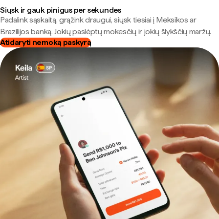
Siųsk ir gauk pinigus per sekundes
Padalink sąskaitą, grąžink draugui, siųsk tiesiai į Meksikos ar
Brazilijos banką. Jokių paslėptų mokesčių ir jokių šlykščių maržų.
Atidaryti nemoką paskyrą