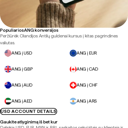
Populiarios ANG konversijos
Peržiūrėk Olandijos Antilų guldenai kursus į kitas pagrindines
valiutas.
ANG į USD
ANG į EUR
ANG į GBP
ANG į CAD
ANG į AUD
ANG į CHF
ANG į AED
ANG į ARS
USD ACCOUNT DETAILS
Gaukite atlyginimą iš bet kur
Dalinkis USD, EUR, MXN ir BRL sąskaitos rekvizitais su klientais ir