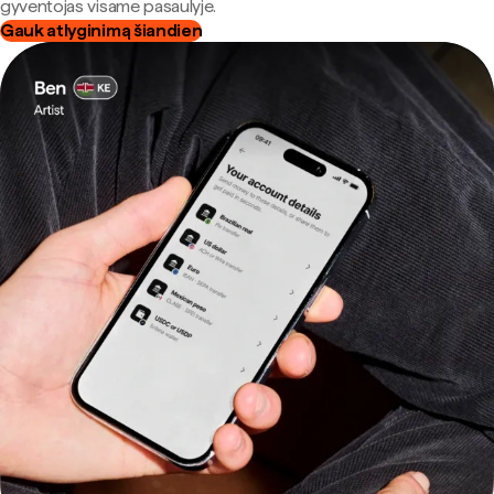
gyventojas visame pasaulyje.
Gauk atlyginimą šiandien