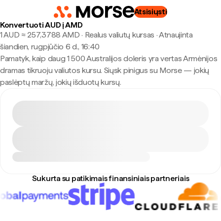
Atsisiųsti
Konvertuoti AUD į AMD
1 AUD ≈ 257,3788 AMD · Realus valiutų kursas
·
Atnaujinta
šiandien, rugpjūčio 6 d., 16:40
Pamatyk, kaip daug 1 500 Australijos doleris yra vertas Armėnijos
dramas tikruoju valiutos kursu. Siųsk pinigus su Morse — jokių
paslėptų maržų, jokių išduotų kursų.
Sukurta su patikimais finansiniais partneriais