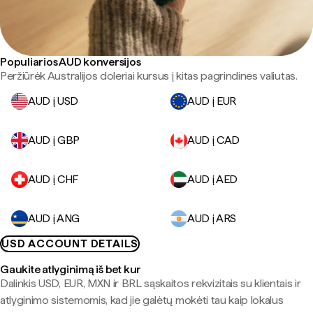
Populiarios AUD konversijos
Peržiūrėk Australijos doleriai kursus į kitas pagrindines valiutas.
AUD į USD
AUD į EUR
AUD į GBP
AUD į CAD
AUD į CHF
AUD į AED
AUD į ANG
AUD į ARS
USD ACCOUNT DETAILS
Gaukite atlyginimą iš bet kur
Dalinkis USD, EUR, MXN ir BRL sąskaitos rekvizitais su klientais ir
atlyginimo sistemomis, kad jie galėtų mokėti tau kaip lokalus