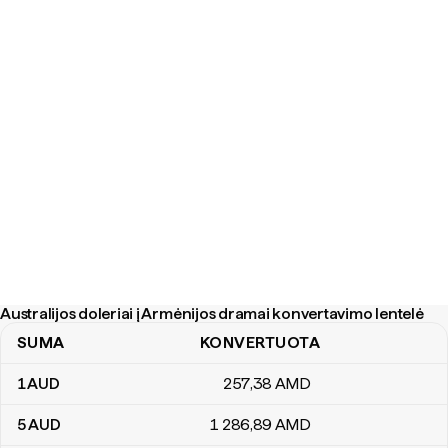
Australijos doleriai į Armėnijos dramai konvertavimo lentelė
SUMA
KONVERTUOTA
Australijos doleriai į Armėnijos dramai konvertavimo lentelė
1
AUD
257
,38
AMD
5
AUD
1 286
,89
AMD