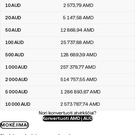
10
AUD
2 573
,79
AMD
20
AUD
5 147
,58
AMD
50
AUD
12 868
,94
AMD
100
AUD
25 737
,88
AMD
500
AUD
128 689
,39
AMD
1 000
AUD
257 378
,77
AMD
2 000
AUD
514 757
,55
AMD
5 000
AUD
1 286 893
,87
AMD
10 000
AUD
2 573 787
,74
AMD
Nori konvertuoti atvirkščiai?
Konvertuoti AMD į AUD
MOKĖJIMAI