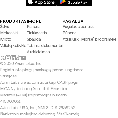
PRODUKTAS
ĮMONĖ
PAGALBA
Šalys
Karjera
Pagalbos centras
Mokesčiai
Tinklaraštis
Būsena
Kripto
Spauda
Atsisiųsk „Morse" programėlę
Valiutų keityklė
Teisiniai dokumentai
Atskleidimas
© 2026 Avian Labs, Inc
Registruota pinigų paslaugų įmonė Jungtinėse
Valstijose
Avian Labs yra autorizuota kaip CASP pagal
MiCA Nyderlandų Autoriteit Financiële
Markten (AFM) (registracijos numeris
41000005).
Avian Labs USA, Inc., NMLS ID # 2639252
Išankstinio mokėjimo debetinę "Visa" kortelę