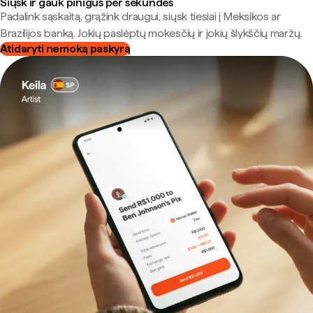
Siųsk ir gauk pinigus per sekundes
Padalink sąskaitą, grąžink draugui, siųsk tiesiai į Meksikos ar
Brazilijos banką. Jokių paslėptų mokesčių ir jokių šlykščių maržų.
Atidaryti nemoką paskyrą