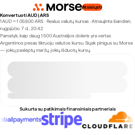
Atsisiųsti
Konvertuoti AUD į ARS
1 AUD ≈ 1 059,00 ARS · Realus valiutų kursas
·
Atnaujinta šiandien,
rugpjūčio 7 d., 20:42
Pamatyk, kaip daug 1 500 Australijos doleris yra vertas
Argentinos pesas tikruoju valiutos kursu. Siųsk pinigus su Morse
— jokių paslėptų maržų, jokių išduotų kursų.
Sukurta su patikimais finansiniais partneriais