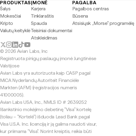
PRODUKTAS
ĮMONĖ
PAGALBA
Šalys
Karjera
Pagalbos centras
Mokesčiai
Tinklaraštis
Būsena
Kripto
Spauda
Atsisiųsk „Morse" programėlę
Valiutų keityklė
Teisiniai dokumentai
Atskleidimas
© 2026 Avian Labs, Inc
Registruota pinigų paslaugų įmonė Jungtinėse
Valstijose
Avian Labs yra autorizuota kaip CASP pagal
MiCA Nyderlandų Autoriteit Financiële
Markten (AFM) (registracijos numeris
41000005).
Avian Labs USA, Inc., NMLS ID # 2639252
Išankstinio mokėjimo debetinę "Visa" kortelę
(toliau – "Kortelė") išduoda Lead Bank pagal
Visa U.S.A. Inc. licenciją ir ją galima naudoti visur,
kur priimama "Visa". Norint kreiptis, reikia būti