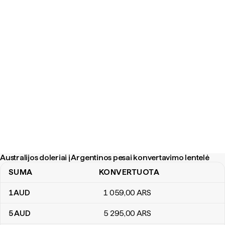
Australijos doleriai į Argentinos pesai konvertavimo lentelė
SUMA
KONVERTUOTA
Australijos doleriai į Argentinos pesai konvertavimo lentelė
1
AUD
1 059
,00
ARS
5
AUD
5 295
,00
ARS