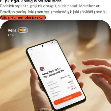
Siųsk ir gauk pinigus per sekundes
Padalink sąskaitą, grąžink draugui, siųsk tiesiai į Meksikos ar
Brazilijos banką. Jokių paslėptų mokesčių ir jokių šlykščių maržų.
Atidaryti nemoką paskyrą