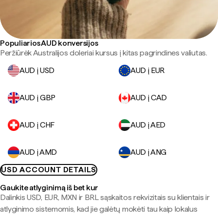
Populiarios AUD konversijos
Peržiūrėk Australijos doleriai kursus į kitas pagrindines valiutas.
AUD į USD
AUD į EUR
AUD į GBP
AUD į CAD
AUD į CHF
AUD į AED
AUD į AMD
AUD į ANG
USD ACCOUNT DETAILS
Gaukite atlyginimą iš bet kur
Dalinkis USD, EUR, MXN ir BRL sąskaitos rekvizitais su klientais ir
atlyginimo sistemomis, kad jie galėtų mokėti tau kaip lokalus