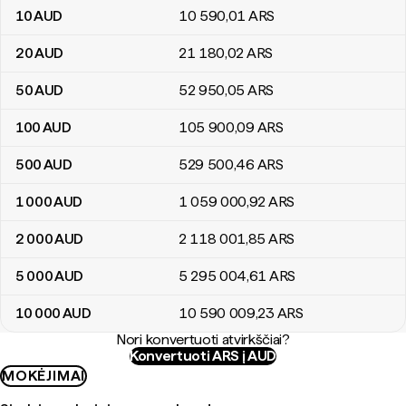
10
AUD
10 590
,01
ARS
20
AUD
21 180
,02
ARS
50
AUD
52 950
,05
ARS
100
AUD
105 900
,09
ARS
500
AUD
529 500
,46
ARS
1 000
AUD
1 059 000
,92
ARS
2 000
AUD
2 118 001
,85
ARS
5 000
AUD
5 295 004
,61
ARS
10 000
AUD
10 590 009
,23
ARS
Nori konvertuoti atvirkščiai?
Konvertuoti ARS į AUD
MOKĖJIMAI