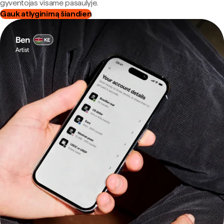
gyventojas visame pasaulyje.
Gauk atlyginimą šiandien